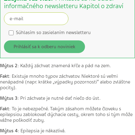
informačného newsletteru Kapitol o zdraví
Súhlasím so zasielaním newsletteru
Prihlásiť sa k odberu noviniek
Mýtus 2
: Každý záchvat znamená kŕče a pád na zem.
Fakt
: Existuje mnoho typov záchvatov. Niektoré sú veľmi
nenápadné (napr. krátke „výpadky pozornosti“ alebo zvláštne
pocity).
Mýtus 3
: Pri záchvate je nutné dať niečo do úst.
Fakt
: To je nebezpečné. Takým zásahom môžete človeku s
epilepsiou zablokovať dýchacie cesty, okrem toho si tým môže
vážne poškodiť zuby.
Mýtus 4
: Epilepsia je nákazlivá.