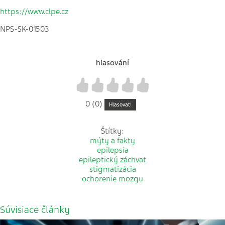
https://www.clpe.cz
NPS-SK-01503
hlasování
1
2
3
4
5
0 (0)
Hlasovat!
Štítky:
mýty a fakty
epilepsia
epileptický záchvat
stigmatizácia
ochorenie mozgu
Súvisiace články