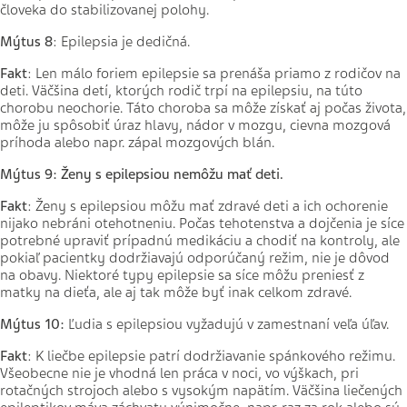
človeka do stabilizovanej polohy.
Mýtus 8
: Epilepsia je dedičná.
Fakt
: Len málo foriem epilepsie sa prenáša priamo z rodičov na
deti. Väčšina detí, ktorých rodič trpí na epilepsiu, na túto
chorobu neochorie. Táto choroba sa môže získať aj počas života,
môže ju spôsobiť úraz hlavy, nádor v mozgu, cievna mozgová
príhoda alebo napr. zápal mozgových blán.
Mýtus 9
: Ženy s epilepsiou nemôžu mať deti.
Fakt
: Ženy s epilepsiou môžu mať zdravé deti a ich ochorenie
nijako nebráni otehotneniu. Počas tehotenstva a dojčenia je síce
potrebné upraviť prípadnú medikáciu a chodiť na kontroly, ale
pokiaľ pacientky dodržiavajú odporúčaný režim, nie je dôvod
na obavy. Niektoré typy epilepsie sa síce môžu preniesť z
matky na dieťa, ale aj tak môže byť inak celkom zdravé.
Mýtus 10
:
Ľudia s epilepsiou vyžadujú v zamestnaní veľa úľav.
Fakt
: K liečbe epilepsie patrí dodržiavanie spánkového režimu.
Všeobecne nie je vhodná len práca v noci, vo výškach, pri
rotačných strojoch alebo s vysokým napätím. Väčšina liečených