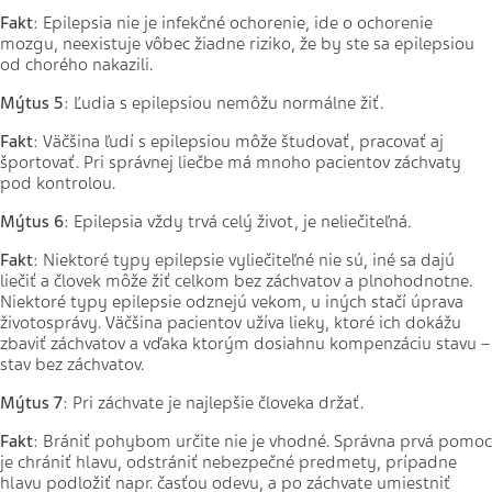
Fakt
: Epilepsia nie je infekčné ochorenie, ide o ochorenie
mozgu, neexistuje vôbec žiadne riziko, že by ste sa epilepsiou
od chorého nakazili.
Mýtus 5
: Ľudia s epilepsiou nemôžu normálne žiť.
Fakt
: Väčšina ľudí s epilepsiou môže študovať, pracovať aj
športovať. Pri správnej liečbe má mnoho pacientov záchvaty
pod kontrolou.
Mýtus 6
: Epilepsia vždy trvá celý život, je neliečiteľná.
Fakt
: Niektoré typy epilepsie vyliečiteľné nie sú, iné sa dajú
liečiť a človek môže žiť celkom bez záchvatov a plnohodnotne.
Niektoré typy epilepsie odznejú vekom, u iných stačí úprava
životosprávy. Väčšina pacientov užíva lieky, ktoré ich dokážu
zbaviť záchvatov a vďaka ktorým dosiahnu kompenzáciu stavu –
stav bez záchvatov.
Mýtus 7
: Pri záchvate je najlepšie človeka držať.
Fakt
: Brániť pohybom určite nie je vhodné. Správna prvá pomoc
je chrániť hlavu, odstrániť nebezpečné predmety, prípadne
hlavu podložiť napr. časťou odevu, a po záchvate umiestniť