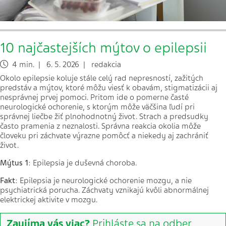
10 najčastejších mýtov o epilepsii
4 min. | 6. 5. 2026 | redakcia
Okolo epilepsie koluje stále celý rad nepresností, zažitých
predstáv a mýtov, ktoré môžu viesť k obavám, stigmatizácii aj
nesprávnej prvej pomoci. Pritom ide o pomerne časté
neurologické ochorenie, s ktorým môže väčšina ľudí pri
správnej liečbe žiť plnohodnotný život. Strach a predsudky
často pramenia z neznalosti. Správna reakcia okolia môže
človeku pri záchvate výrazne pomôcť a niekedy aj zachrániť
život.
Mýtus 1
: Epilepsia je duševná choroba.
Fakt
: Epilepsia je neurologické ochorenie mozgu, a nie
psychiatrická porucha. Záchvaty vznikajú kvôli abnormálnej
elektrickej aktivite v mozgu.
Zaujíma vás viac?
Prihláste sa na odber