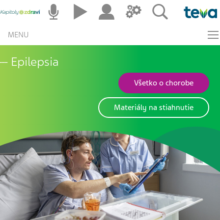
MENU
Epilepsia
Všetko o chorobe
Materiály na stiahnutie