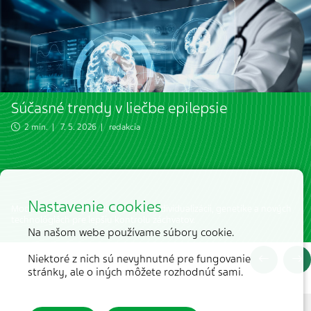
Súčasné trendy v liečbe epilepsie
2 min. | 7. 5. 2026 | redakcia
Nastavenie cookies
Moderná liečba epilepsie stavia na individualizácii, genetike a nových
technológiách pre lepšiu kontrolu záchvatov.
Na našom webe používame súbory cookie.
Niektoré z nich sú nevyhnutné pre fungovanie
stránky, ale o iných môžete rozhodnúť sami.