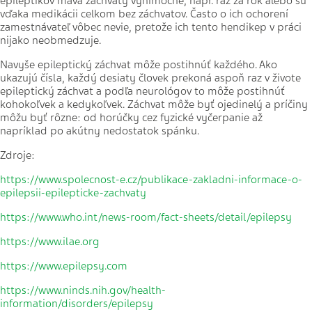
epileptikov máva záchvaty výnimočne, napr. raz za rok alebo sú
vďaka medikácii celkom bez záchvatov. Často o ich ochorení
zamestnávateľ vôbec nevie, pretože ich tento hendikep v práci
nijako neobmedzuje.
Navyše epileptický záchvat môže postihnúť každého. Ako
ukazujú čísla, každý desiaty človek prekoná aspoň raz v živote
epileptický záchvat a podľa neurológov to môže postihnúť
kohokoľvek a kedykoľvek. Záchvat môže byť ojedinelý a príčiny
môžu byť rôzne: od horúčky cez fyzické vyčerpanie až
napríklad po akútny nedostatok spánku.
Zdroje:
https://www.spolecnost-e.cz/publikace-zakladni-informace-o-
epilepsii-epilepticke-zachvaty
https://www.who.int/news-room/fact-sheets/detail/epilepsy
https://www.ilae.org
https://www.epilepsy.com
https://www.ninds.nih.gov/health-
information/disorders/epilepsy