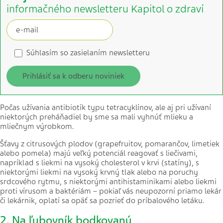
informačného newsletteru Kapitol o zdraví
Súhlasím so zasielaním newsletteru
Prihlásiť sa k odberu noviniek
Počas užívania antibiotík typu tetracyklínov, ale aj pri užívaní
niektorých preháňadiel by sme sa mali vyhnúť mlieku a
mliečnym výrobkom.
Šťavy z citrusových plodov (grapefruitov, pomarančov, limetiek
alebo pomela) majú veľký potenciál reagovať s liečivami,
napríklad s liekmi na vysoký cholesterol v krvi (statíny), s
niektorými liekmi na vysoký krvný tlak alebo na poruchy
srdcového rytmu, s niektorými antihistaminikami alebo liekmi
proti vírusom a baktériám – pokiaľ vás neupozorní priamo lekár
či lekárnik, oplatí sa opäť sa pozrieť do príbalového letáku.
2. Na ľubovník bodkovaný