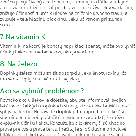
Ženšen je
využívaný ako tonikum, stimulujúca látka a údajné
afrodiziakum. Riziko opäť predstavuje pre užívateľov warfarínu,
znižuje účinnosť diuretík (liekov na zníženie krvného tlaku) a
zvyšuje v tele hladiny digoxínu, lieku užívanom pri zlyhaní
srdca.
7. Na vitamín K
Vitamín K, na ktorý je bohatý napríklad špenát, môže ovplyvniť
účinky liekov na riedenie krvi, ako je warfarín.
8. Na železo
Doplnky železa môžu znížiť absorpciu lieku levotyroxínu, čo
môže mať vplyv na liečbu štítnej žľazy.
Ako sa vyhnúť problémom?
Rovnako ako u liekov je dôležité, aby ste informovali svojich
lekárov o všetkých doplnkoch stravy, ktoré užívate. Môžu mať
vplyv na liečbu. Nedávajte doplnky do popredia – aj keď sú
vitamíny a minerály dôležité, nesmieme zabúdať, že môžu
ovplyvniť účinky liekov. Konzultujte s lekárom, či sú vhodné
práve pre vás a práve teraz. Prečítajte si dôkladne príbalové
letáky svojich liekov a dodržiavajte pokyny týkajúce sa ich