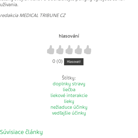
užívania.
redakcia MEDICAL TRIBUNE CZ
hlasování
1
2
3
4
5
0 (0)
Hlasovat!
Štítky:
doplnky stravy
liečba
liekové interakcie
lieky
nežiaduce účinky
vedľajšie účinky
Súvisiace články