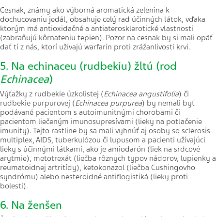
Cesnak, známy ako výborná aromatická zelenina k
dochucovaniu jedál, obsahuje celý rad účinných látok, vďaka
ktorým má antioxidačné a antiaterosklerotické vlastnosti
(zabraňujú kôrnateniu tepien). Pozor na cesnak by si mali opäť
dať tí z nás, ktorí užívajú warfarín proti zrážanlivosti krvi.
5. Na echinaceu (rudbekiu) žltú (rod
Echinacea
)
Výťažky z rudbekie úzkolistej (
Echinacea angustifolia
)
či
rudbekie purpurovej (
Echinacea purpurea
) by nemali byť
podávané pacientom s autoimunitnými chorobami či
pacientom liečeným imunosupresívami (lieky na potlačenie
imunity). Tejto rastline by sa mali vyhnúť aj osoby so sclerosis
multiplex, AIDS, tuberkulózou či lupusom a pacienti užívajúci
lieky s účinnými látkami, ako je amiodarón (liek na srdcové
arytmie), metotrexát (liečba rôznych typov nádorov, lupienky a
reumatoidnej artritídy), ketokonazol (liečba Cushingovho
syndrómu) alebo nesteroidné antiflogistiká (lieky proti
bolesti).
6. Na ženšen