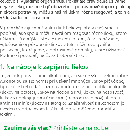
celkovo si vyladíme organizmus. Pokiaľ ale pravidelne užívame
nejaké lieky, musíme byť obozretní – potravinové doplnky, ale aj
niektoré potraviny môžu s našimi liekmi rôzne reagovať, a to nie
vždy žiaducim spôsobom.
V predchádzajúcom článku (link liekovej interakcie) sme si
popísali, ako spolu môžu navzájom reagovať rôzne lieky, ktoré
užívame. Premýšľali ste ale niekedy o tom, že vstrebávanie,
vylučovanie a pôsobenie liekov v tele môžu ovplyvniť aj
potraviny, ktoré jeme, a potravinové doplnky, ktoré užívame?
Poďme si povedať, na čo sa treba sústrediť:
1. Na nápoje k zapíjaniu liekov
To, že lieky nezapíjame alkoholom, asi vieme všetci veľmi dobre.
Alkohol by sa ale nemal pri užívaní mnohých liekov piť vôbec,
typicky je treba dať pozor u antidepresív, antibiotík, analgetík
(liekov na bolesť), liekov na riedenie krvi, liekov na nespavosť,
liekov s upokojujúcimi účinkami (benzodiazepínov) alebo u
antihistaminík (liekov na alergie). Znášanlivosť s alkoholom je
uvedená v príbalovom letáku alebo sa môžeme poradiť v
lekárni.
Zaujíma vás viac?
Prihláste sa na odber