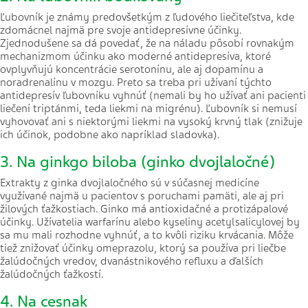
Ľubovník je známy predovšetkým z ľudového liečiteľstva, kde
zdomácnel najmä pre svoje antidepresívne účinky.
Zjednodušene sa dá povedať, že na náladu pôsobí rovnakým
mechanizmom účinku ako moderné antidepresíva, ktoré
ovplyvňujú koncentrácie serotonínu, ale aj dopamínu a
noradrenalínu v mozgu. Preto sa treba pri užívaní týchto
antidepresív ľubovníku vyhnúť (nemali by ho užívať ani pacienti
liečení triptánmi, teda liekmi na migrénu). Ľubovník si nemusí
vyhovovať ani s niektorými liekmi na vysoký krvný tlak (znižuje
ich účinok, podobne ako napríklad sladovka).
3. Na ginkgo biloba (ginko dvojlaločné)
Extrakty z ginka dvojlaločného sú v súčasnej medicíne
využívané najmä u pacientov s poruchami pamäti, ale aj pri
žilových ťažkostiach. Ginko má antioxidačné a protizápalové
účinky. Užívatelia warfarínu alebo kyseliny acetylsalicylovej by
sa mu mali rozhodne vyhnúť, a to kvôli riziku krvácania. Môže
tiež znižovať účinky omeprazolu, ktorý sa používa pri liečbe
žalúdočných vredov, dvanástnikového refluxu a ďalších
žalúdočných ťažkostí.
4. Na cesnak