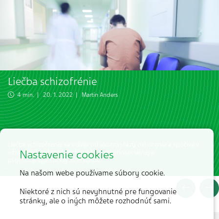
Liečba schizofrénie
4 min. | 20. 1. 2022 |
Martin Anders
Liečba schizofrenie sa odvíja od akútnej fázy ochorenia a spočíva v
Nastavenie cookies
užívaní liekov (antipsychotík) a v psychosociálnej a
psychoterapeutickej intervencii.
Na našom webe používame súbory cookie.
Niektoré z nich sú nevyhnutné pre fungovanie
stránky, ale o iných môžete rozhodnúť sami.