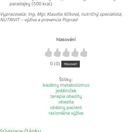
paradajky (500 kcal)
Vypracovala: Ing. Mgr. Klaudia Ilčíková, nutričný specialista,
NUTRIVIT – výživa a prevencia Poprad
hlasování
1
2
3
4
5
0 (0)
Hlasovat!
Štítky:
bazálny metabolizmus
jedálniček
terapia obezity
obezita
obézny pacient
racionálna výživa
Súvisiace články