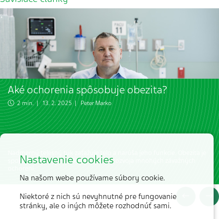
Aké ochorenia spôsobuje obezita?
2 min. | 13. 2. 2025 |
Peter Marko
Nadmerný telesný tuk zaťažuje telo a narúša jeho funkcie. Obezita je
Nastavenie cookies
spojená s vysokým rizikom vzniku a rozvoja mnohých závažných
ochorení.
Na našom webe používame súbory cookie.
Niektoré z nich sú nevyhnutné pre fungovanie
stránky, ale o iných môžete rozhodnúť sami.