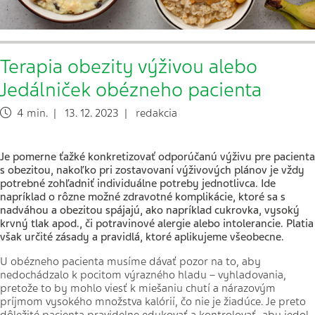
Terapia obezity výživou alebo
Jedálniček obézneho pacienta
4 min. | 13. 12. 2023 | redakcia
Je pomerne ťažké konkretizovať odporúčanú výživu pre pacienta
s obezitou, nakoľko pri zostavovaní výživových plánov je vždy
potrebné zohľadniť individuálne potreby jednotlivca. Ide
napríklad o rôzne možné zdravotné komplikácie, ktoré sa s
nadváhou a obezitou spájajú, ako napríklad cukrovka, vysoký
krvný tlak apod., či potravinové alergie alebo intolerancie. Platia
však určité zásady a pravidlá, ktoré aplikujeme všeobecne.
U obézneho pacienta musíme dávať pozor na to, aby
nedochádzalo k pocitom výrazného hladu – vyhladovania,
pretože to by mohlo viesť k miešaniu chutí a nárazovým
príjmom vysokého množstva kalórií, čo nie je žiadúce. Je preto