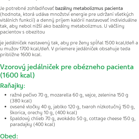
Je potrebné zohľadňovať
bazálny metabolizmus pacienta
(hodnota, ktorá udáva množství energie pre udržaní všetkých
vitálních funkcií) a denný príjem kalórií nastavovať individuálne
tak, aby nebol nižší ako bazálny metabolizmus. U väčšiny
pacientov s obezitou
je jedálniček nastavený tak, aby pre ženy spĺňal 1500 kcal/deň a
u mužov 1700 kcal/deň. V priemere jedálniček obsahuje teda
približne 1600 kcal.
Vzorový jedálniček pre obézneho pacienta
(1600 kcal)
Raňajky:
ražné pečivo 70 g, mozarella 60 g, vajce, zelenina 150 g
(380 kcal)
ovsené vločky 40 g, jablko 120 g, tvaroh nízkotučný 150 g,
škorica, orechy 10 g, (400 kcal)
špaldový chlieb 70 g, avokádo 50 g, cottage cheese 150 g,
paradajky (400 kcal)
Obed: