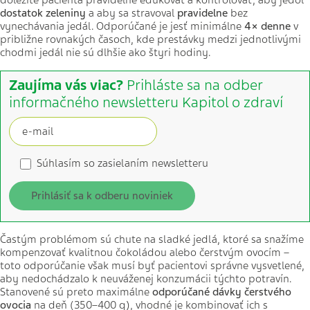
dôležité pacienta pravidelne edukovať a kontrolovať, aby jedol
dostatok zeleniny
a aby sa stravoval
pravidelne
bez
vynechávania jedál. Odporúčané je jesť minimálne
4× denne
v
približne rovnakých časoch, kde prestávky medzi jednotlivými
chodmi jedál nie sú dlhšie ako štyri hodiny.
Zaujíma vás viac?
Prihláste sa na odber
informačného newsletteru Kapitol o zdraví
Súhlasím so zasielaním newsletteru
Prihlásiť sa k odberu noviniek
Častým problémom sú chute na sladké jedlá, ktoré sa snažíme
kompenzovať kvalitnou čokoládou alebo čerstvým ovocím –
toto odporúčanie však musí byť pacientovi správne vysvetlené,
aby nedochádzalo k neuváženej konzumácii týchto potravín.
Stanovené sú preto maximálne
odporúčané dávky čerstvého
ovocia
na deň (350–400 g), vhodné je kombinovať ich s