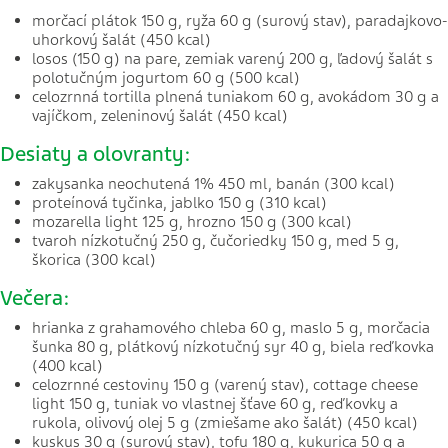
morčací plátok 150 g, ryža 60 g (surový stav), paradajkovo-
uhorkový šalát (450 kcal)
losos (150 g) na pare, zemiak varený 200 g, ľadový šalát s
polotučným jogurtom 60 g (500 kcal)
celozrnná tortilla plnená tuniakom 60 g, avokádom 30 g a
vajíčkom, zeleninový šalát (450 kcal)
Desiaty a olovranty:
zakysanka neochutená 1% 450 ml, banán (300 kcal)
proteínová tyčinka, jablko 150 g (310 kcal)
mozarella light 125 g, hrozno 150 g (300 kcal)
tvaroh nízkotučný 250 g, čučoriedky 150 g, med 5 g,
škorica (300 kcal)
Večera:
hrianka z grahamového chleba 60 g, maslo 5 g, morčacia
šunka 80 g, plátkový nízkotučný syr 40 g, biela reďkovka
(400 kcal)
celozrnné cestoviny 150 g (varený stav), cottage cheese
light 150 g, tuniak vo vlastnej šťave 60 g, reďkovky a
rukola, olivový olej 5 g (zmiešame ako šalát) (450 kcal)
kuskus 30 g (surový stav), tofu 180 g, kukurica 50 g a