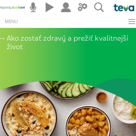
MENU
Ako zostať zdravý a prežiť kvalitnejší
život