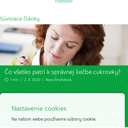
rozhovor
Súvisiace články
Čo všetko patrí k správnej liečbe cukrovky?
1 min. | 2. 3. 2020 |
Alena Šmahelová
Nastavenie cookies
Liečba cukrovky sa spravidla zahajuje úpravou životného štýlu: diéta,
pohybové aktivity, zníženie hmotnosti.
Na našom webe používame súbory cookie.