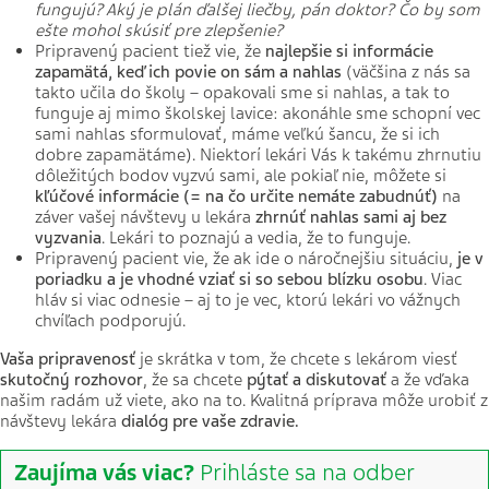
fungujú? Aký je plán ďalšej liečby, pán doktor? Čo by som
ešte mohol skúsiť pre zlepšenie?
Pripravený pacient tiež vie, že
najlepšie si informácie
zapamätá, keď ich povie on sám a nahlas
(väčšina z nás sa
takto učila do školy – opakovali sme si nahlas, a tak to
funguje aj mimo školskej lavice: akonáhle sme schopní vec
sami nahlas sformulovať, máme veľkú šancu, že si ich
dobre zapamätáme). Niektorí lekári Vás k takému zhrnutiu
dôležitých bodov vyzvú sami, ale pokiaľ nie, môžete si
kľúčové informácie (= na čo určite nemáte zabudnúť)
na
záver vašej návštevy u lekára
zhrnúť nahlas sami aj bez
vyzvania
. Lekári to poznajú a vedia, že to funguje.
Pripravený pacient vie, že ak ide o náročnejšiu situáciu,
je v
poriadku a je vhodné vziať si so sebou blízku osobu
. Viac
hláv si viac odnesie – aj to je vec, ktorú lekári vo vážnych
chvíľach podporujú.
Vaša pripravenosť
je skrátka v tom, že chcete s lekárom viesť
skutočný rozhovor
, že sa chcete
pýtať a diskutovať
a že vďaka
našim radám už viete, ako na to. Kvalitná príprava môže urobiť z
návštevy lekára
dialóg pre vaše zdravie.
Zaujíma vás viac?
Prihláste sa na odber