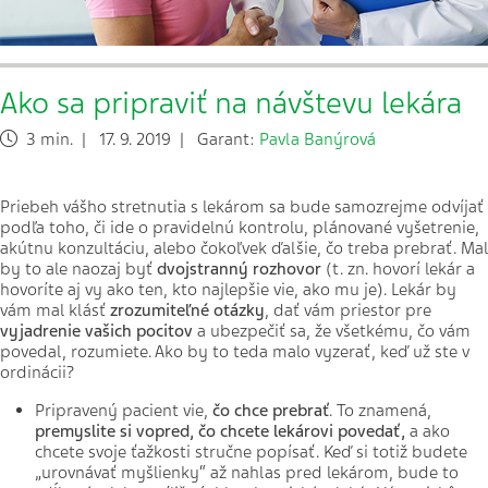
Ako sa pripraviť na návštevu lekára
3 min. | 17. 9. 2019 | Garant:
Pavla Banýrová
Priebeh vášho stretnutia s lekárom sa bude samozrejme odvíjať
podľa toho, či ide o pravidelnú kontrolu, plánované vyšetrenie,
akútnu konzultáciu, alebo čokoľvek ďalšie, čo treba prebrať.
Mal
by to ale naozaj byť
dvojstranný rozhovor
(t. zn. hovorí lekár a
hovoríte aj vy ako ten, kto najlepšie vie, ako mu je). Lekár by
vám mal klásť
zrozumiteľné otázky
, dať vám priestor pre
vyjadrenie vašich pocitov
a ubezpečiť sa, že všetkému, čo vám
povedal, rozumiete. Ako by to teda malo vyzerať, keď už ste v
ordinácii?
Pripravený pacient vie,
čo chce prebrať
. To znamená,
premyslite si vopred, čo chcete lekárovi povedať,
a ako
chcete svoje ťažkosti stručne popísať. Keď si totiž
budete
„urovnávať myšlienky“ až nahlas pred lekárom, bude to