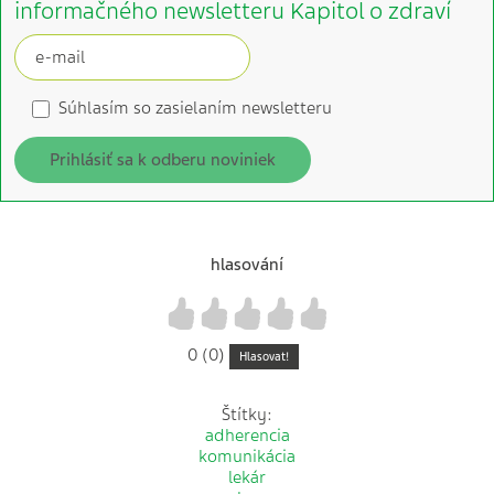
informačného newsletteru Kapitol o zdraví
Súhlasím so zasielaním newsletteru
Prihlásiť sa k odberu noviniek
hlasování
1
2
3
4
5
0 (0)
Hlasovat!
Štítky:
adherencia
komunikácia
lekár