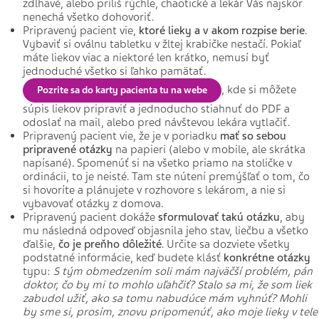
zdĺhavé, alebo príliš rýchle, chaotické a lekár Vás najskôr
nenechá všetko dohovoriť.
Pripravený pacient vie,
ktoré lieky a v akom rozpise berie
.
Vybaviť si oválnu tabletku v žltej krabičke nestačí. Pokiaľ
máte liekov viac a niektoré len krátko, nemusí byť
jednoduché všetko si ľahko pamätať.
, kde si môžete
Pozrite sa do karty pacienta tu na webe
súpis liekov pripraviť a jednoducho stiahnuť do PDF a
odoslať na mail, alebo pred návštevou lekára vytlačiť.
Pripravený pacient vie, že je v poriadku
mať so sebou
pripravené otázky
na papieri (alebo v mobile, ale skrátka
napísané). Spomenúť si na všetko priamo na stoličke v
ordinácii, to je neisté. Tam ste nútení premýšľať o tom, čo
si hovoríte a plánujete v rozhovore s lekárom, a nie si
vybavovať otázky z domova.
Pripravený pacient dokáže
sformulovať takú otázku
, aby
mu následná odpoveď objasnila jeho stav, liečbu a všetko
ďalšie,
čo je preňho dôležité
. Určite sa dozviete všetky
podstatné informácie, keď budete klásť
konkrétne otázky
typu:
S tým obmedzením soli mám najväčší problém, pán
doktor, čo by mi to mohlo uľahčiť? Stalo sa mi, že som liek
zabudol užiť, ako sa tomu nabudúce mám vyhnúť? Mohli
by sme si, prosím, znovu pripomenúť, ako moje lieky v tele