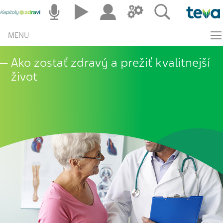
MENU
Ako zostať zdravý a prežiť kvalitnejší
život