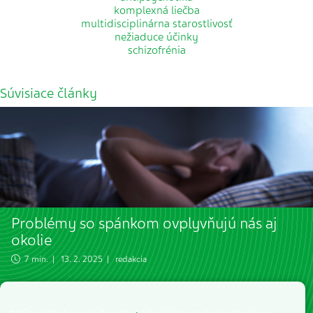
komplexná liečba
multidisciplinárna starostlivosť
nežiaduce účinky
schizofrénia
Súvisiace články
Problémy so spánkom ovplyvňujú nás aj
okolie
7 min. | 13. 2. 2025 | redakcia