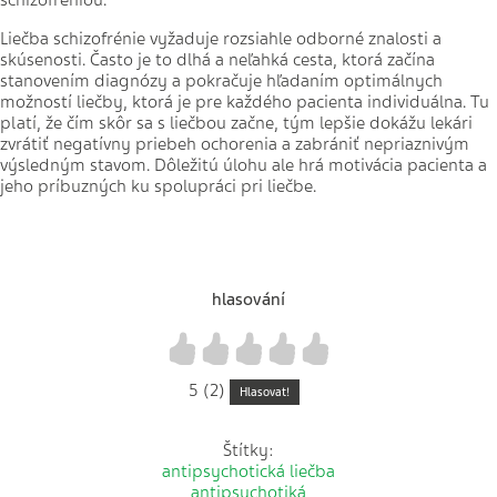
schizofréniou.
Liečba schizofrénie vyžaduje rozsiahle odborné znalosti a
skúsenosti. Často je to dlhá a neľahká cesta, ktorá začína
stanovením diagnózy a pokračuje hľadaním optimálnych
možností liečby, ktorá je pre každého pacienta individuálna. Tu
platí, že čím skôr sa s liečbou začne, tým lepšie dokážu lekári
zvrátiť negatívny priebeh ochorenia a zabrániť nepriaznivým
výsledným stavom. Dôležitú úlohu ale hrá motivácia pacienta a
jeho príbuzných ku spolupráci pri liečbe.
hlasování
1
2
3
4
5
5 (2)
Hlasovat!
Štítky:
antipsychotická liečba
antipsychotiká