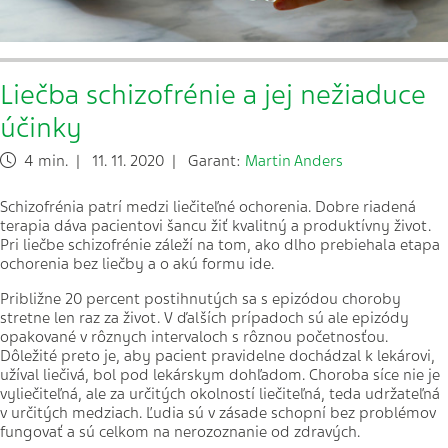
Liečba schizofrénie a jej nežiaduce
účinky
4 min. | 11. 11. 2020 | Garant:
Martin Anders
Schizofrénia patrí medzi liečiteľné ochorenia. Dobre riadená
terapia dáva pacientovi šancu žiť kvalitný a produktívny život.
Pri liečbe schizofrénie záleží na tom, ako dlho prebiehala etapa
ochorenia bez liečby a o akú formu ide.
Približne 20 percent postihnutých sa s epizódou choroby
stretne len raz za život. V ďalších prípadoch sú ale epizódy
opakované v rôznych intervaloch s rôznou početnosťou.
Dôležité preto je, aby pacient pravidelne dochádzal k lekárovi,
užíval liečivá, bol pod lekárskym dohľadom. Choroba síce nie je
vyliečiteľná, ale za určitých okolností liečiteľná, teda udržateľná
v určitých medziach. Ľudia sú v zásade schopní bez problémov
fungovať a sú celkom na nerozoznanie od zdravých.