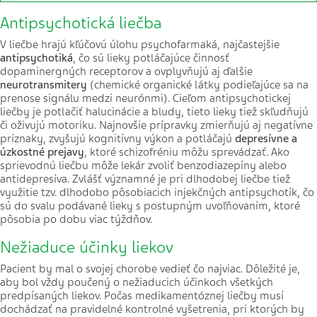
Antipsychotická liečba
V liečbe hrajú kľúčovú úlohu psychofarmaká, najčastejšie
antipsychotiká
, čo sú lieky potláčajúce činnosť
dopaminergných receptorov a ovplyvňujú aj ďalšie
neurotransmitery
(chemické organické látky podieľajúce sa na
prenose signálu medzi neurónmi). Cieľom antipsychotickej
liečby je potlačiť halucinácie a bludy, tieto lieky tiež skľudňujú
či oživujú motoriku. Najnovšie prípravky zmierňujú aj negatívne
príznaky, zvyšujú kognitívny výkon a potláčajú
depresívne a
úzkostné prejavy
, ktoré schizofréniu môžu sprevádzať. Ako
sprievodnú liečbu môže lekár zvoliť benzodiazepíny alebo
antidepresíva. Zvlášť významné je pri dlhodobej liečbe tiež
využitie tzv. dlhodobo pôsobiacich injekčných antipsychotík, čo
sú do svalu podávané lieky s postupným uvoľňovaním, ktoré
pôsobia po dobu viac týždňov.
Nežiaduce účinky liekov
Pacient by mal o svojej chorobe vedieť čo najviac. Dôležité je,
aby bol vždy poučený o nežiaducich účinkoch všetkých
predpísaných liekov. Počas medikamentóznej liečby musí
dochádzať na pravidelné kontrolné vyšetrenia, pri ktorých by