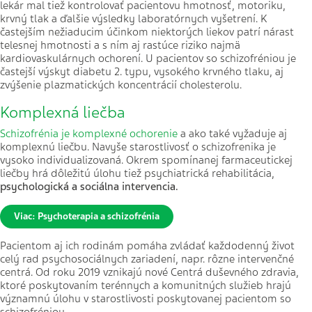
lekár mal tiež kontrolovať pacientovu hmotnosť, motoriku,
krvný tlak a ďalšie výsledky laboratórnych vyšetrení. K
častejším nežiaducim účinkom niektorých liekov patrí nárast
telesnej hmotnosti a s ním aj rastúce riziko najmä
kardiovaskulárnych ochorení. U pacientov so schizofréniou je
častejší výskyt diabetu 2. typu, vysokého krvného tlaku, aj
zvýšenie plazmatických koncentrácií cholesterolu.
Komplexná liečba
Schizofrénia je komplexné ochorenie
a ako také vyžaduje aj
komplexnú liečbu. Navyše starostlivosť o schizofrenika je
vysoko individualizovaná. Okrem spomínanej farmaceutickej
liečby hrá dôležitú úlohu tiež psychiatrická rehabilitácia,
psychologická a sociálna intervencia.
Viac: Psychoterapia a schizofrénia
Pacientom aj ich rodinám pomáha zvládať každodenný život
celý rad psychosociálnych zariadení, napr. rôzne intervenčné
centrá. Od roku 2019 vznikajú nové Centrá duševného zdravia,
ktoré poskytovaním terénnych a komunitných služieb hrajú
významnú úlohu v starostlivosti poskytovanej pacientom so