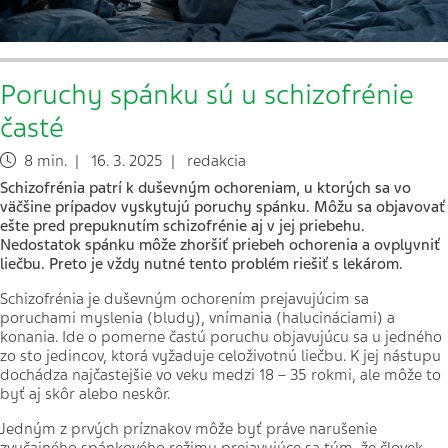
Poruchy spánku sú u schizofrénie
časté
8 min. | 16. 3. 2025 | redakcia
Schizofrénia patrí k duševným ochoreniam, u ktorých sa vo
väčšine prípadov vyskytujú poruchy spánku. Môžu sa objavovať
ešte pred prepuknutím schizofrénie aj v jej priebehu.
Nedostatok spánku môže zhoršiť priebeh ochorenia a ovplyvniť
liečbu. Preto je vždy nutné tento problém riešiť s lekárom.
Schizofrénia je duševným ochorením prejavujúcim sa
poruchami myslenia (bludy), vnímania (halucináciami) a
konania. Ide o pomerne častú poruchu objavujúcu sa u jedného
zo sto jedincov, ktorá vyžaduje celoživotnú liečbu. K jej nástupu
dochádza najčastejšie vo veku medzi 18 – 35 rokmi, ale môže to
byť aj skôr alebo neskôr.
Jedným z prvých príznakov môže byť práve narušenie