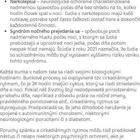
Narkolepsia
– neurologické ochorenie charakterizované
nadmernou spavosťou počas dňa bez ohľadu na to, koľko
hodín človek spal v noci. Ľudia s narkolepsiou majú kvôli
nutkavej potrebe spať často ťažkosti zostať hore a dokončiť
každodenné činnosti.
Syndróm nočného prejedania sa
– spôsobuje pocit
nadmerného hladu počas noci, s ktorým sa ľudia
prebúdzajú a uprostred noci jedia, počas dňa potom
naopak hlad nemajú. Štúdia z roku 2021 naznačila, že ľudia
so schizofréniou môžu byť vystavení vyššiemu riziku vzniku
tohto syndrómu.
Každá bunka v našom tele sa riadi svojimi biologickými
hodinami. Bunkové procesy sú ovplyvnené tzv. cirkadiánnym
rytmom, čo je 24 hodín trvajúci cyklus, ktorý sa riadi striedaním
dňa a noci. Pokiaľ náš životný štýl nezodpovedá prirodzenému
priebehu dňa, napríklad z dôvodu práce na nočné zmeny,
pravidelného ponocovania atď., cirkadiánny rytmus sa
dysreguluje. Predpokladá sa, že jeho dlhodobé narušenie je
spojené s autoimunitnými chorobami, niektorými
neurologickými poruchami či s diabetom.
Poruchy spánku a cirkadiánnych rytmov môžu tiež predikovať
nástup či relaps niektorých psychických ochorení, ako je