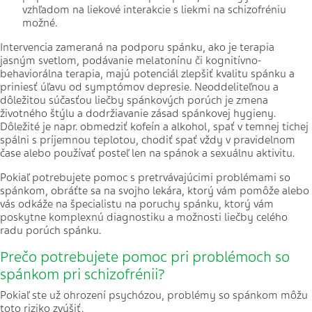
vzhľadom na liekové interakcie s liekmi na schizofréniu
možné.
Intervencia zameraná na podporu spánku, ako je terapia
jasným svetlom, podávanie melatonínu či kognitívno-
behaviorálna terapia, majú potenciál zlepšiť kvalitu spánku a
priniesť úľavu od symptómov depresie. Neoddeliteľnou a
dôležitou súčasťou liečby spánkových porúch je zmena
životného štýlu a dodržiavanie zásad spánkovej hygieny.
Dôležité je napr. obmedziť kofeín a alkohol, spať v temnej tichej
spálni s príjemnou teplotou, chodiť spať vždy v pravidelnom
čase alebo používať posteľ len na spánok a sexuálnu aktivitu.
Pokiaľ potrebujete pomoc s pretrvávajúcimi problémami so
spánkom, obráťte sa na svojho lekára, ktorý vám pomôže alebo
vás odkáže na špecialistu na poruchy spánku, ktorý vám
poskytne komplexnú diagnostiku a možnosti liečby celého
radu porúch spánku.
Prečo potrebujete pomoc pri problémoch so
spánkom pri schizofrénii?
Pokiaľ ste už ohrození psychózou, problémy so spánkom môžu
toto riziko zvýšiť.