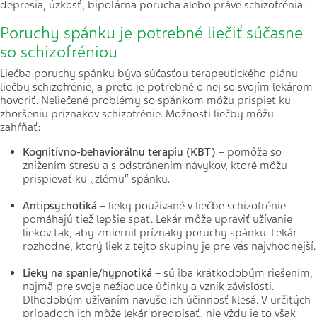
depresia, úzkosť, bipolárna porucha alebo práve schizofrénia.
Poruchy spánku je potrebné liečiť súčasne
so schizofréniou
Liečba poruchy spánku býva súčasťou terapeutického plánu
liečby schizofrénie, a preto je potrebné o nej so svojím lekárom
hovoriť. Neliečené problémy so spánkom môžu prispieť ku
zhoršeniu príznakov schizofrénie. Možnosti liečby môžu
zahŕňať:
Kognitívno-behaviorálnu terapiu (KBT)
– pomôže so
znížením stresu a s odstránením návykov, ktoré môžu
prispievať ku „zlému“ spánku.
Antipsychotiká
– lieky používané v liečbe schizofrénie
pomáhajú tiež lepšie spať. Lekár môže upraviť užívanie
liekov tak, aby zmiernil príznaky poruchy spánku. Lekár
rozhodne, ktorý liek z tejto skupiny je pre vás najvhodnejší.
Lieky na spanie/hypnotiká
– sú iba krátkodobým riešením,
najmä pre svoje nežiaduce účinky a vznik závislosti.
Dlhodobým užívaním navyše ich účinnosť klesá. V určitých
prípadoch ich môže lekár predpísať, nie vždy je to však