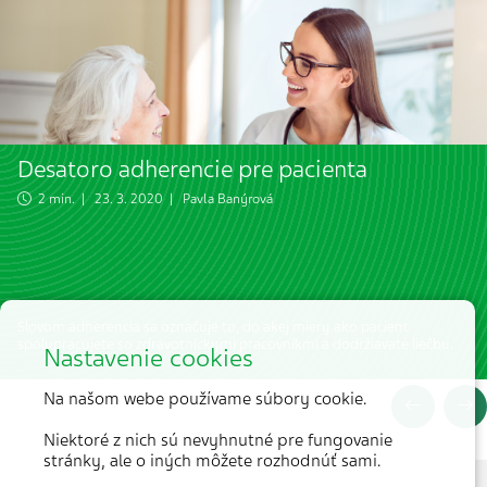
Desatoro adherencie pre pacienta
2 min. | 23. 3. 2020 |
Pavla Banýrová
Slovom adherencia sa označuje to, do akej miery ako pacient
spolupracujete so zdravotníckymi pracovníkmi a dodržiavate liečbu.
Nastavenie cookies
Na našom webe používame súbory cookie.
Niektoré z nich sú nevyhnutné pre fungovanie
stránky, ale o iných môžete rozhodnúť sami.