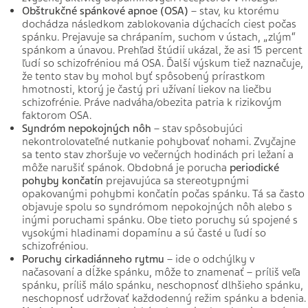
Obštrukčné spánkové apnoe (OSA)
– stav, ku ktorému
dochádza následkom zablokovania dýchacích ciest počas
spánku. Prejavuje sa chrápaním, suchom v ústach, „zlým“
spánkom a únavou. Prehľad štúdií ukázal, že asi 15 percent
ľudí so schizofréniou má OSA. Ďalší výskum tiež naznačuje,
že tento stav by mohol byť spôsobený prírastkom
hmotnosti, ktorý je častý pri užívaní liekov na liečbu
schizofrénie. Práve nadváha/obezita patria k rizikovým
faktorom OSA.
Syndróm nepokojných nôh
– stav spôsobujúci
nekontrolovateľné nutkanie pohybovať nohami. Zvyčajne
sa tento stav zhoršuje vo večerných hodinách pri ležaní a
môže narušiť spánok. Obdobná je porucha
periodické
pohyby končatín
prejavujúca sa stereotypnými
opakovanými pohybmi končatín počas spánku. Tá sa často
objavuje spolu so syndrómom nepokojných nôh alebo s
inými poruchami spánku. Obe tieto poruchy sú spojené s
vysokými hladinami dopamínu a sú časté u ľudí so
schizofréniou.
Poruchy cirkadiánneho rytmu
– ide o odchýlky v
načasovaní a dĺžke spánku, môže to znamenať – príliš veľa
spánku, príliš málo spánku, neschopnosť dlhšieho spánku,
neschopnosť udržovať každodenný režim spánku a bdenia.