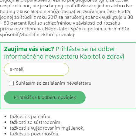
zvyčajného spánkového režimu prejavujúce sa tým, že človek
nespí celú noc, nie je schopný spať dlhšie ako jednu alebo dve
hodiny v kuse alebo nemôže zaspať vo zvyčajnom čase. Podľa
jednej zo štúdií z roku 2017 sa narušený spánok vyskytuje u 30
– 80 percent ľudí so schizofréniou v závislosti od rozsahu
príznakov ochorenia. Nedostatok spánku potom u nich môže
spôsobiť/zhoršiť niektoré príznaky:
Zaujíma vás viac?
Prihláste sa na odber
informačného newsletteru Kapitol o zdraví
Súhlasím so zasielaním newsletteru
Prihlásiť sa k odberu noviniek
ťažkosti s pamäťou,
ťažkosti so sústredením,
ťažkosti s vyjadrovaním myšlienok,
ťažkosti s pozornosťou,