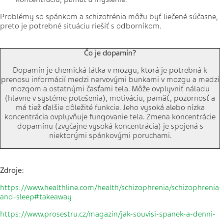
Problémy so spánkom a schizofrénia môžu byť liečené súčasne,
preto je potrebné situáciu riešiť s odborníkom.
Čo je dopamín?
Dopamín je chemická látka v mozgu, ktorá je potrebná k
prenosu informácií medzi nervovými bunkami v mozgu a medzi
mozgom a ostatnými časťami tela. Môže ovplyvniť náladu
(hlavne v systéme potešenia), motiváciu, pamäť, pozornosť a
má tiež ďalšie dôležité funkcie. Jeho vysoká alebo nízka
koncentrácia ovplyvňuje fungovanie tela. Zmena koncentrácie
dopamínu (zvyčajne vysoká koncentrácia) je spojená s
niektorými spánkovými poruchami.
Zdroje:
https://www.healthline.com/health/schizophrenia/schizophrenia
and-sleep#takeaway
https://www.prosestru.cz/magazin/jak-souvisi-spanek-a-denni-