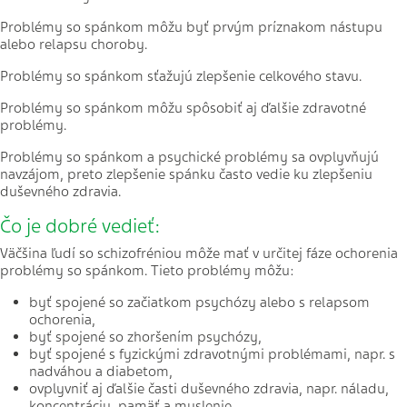
Problémy so spánkom môžu byť prvým príznakom nástupu
alebo relapsu choroby.
Problémy so spánkom sťažujú zlepšenie celkového stavu.
Problémy so spánkom môžu spôsobiť aj ďalšie zdravotné
problémy.
Problémy so spánkom a psychické problémy sa ovplyvňujú
navzájom, preto zlepšenie spánku často vedie ku zlepšeniu
duševného zdravia.
Čo je dobré vedieť:
Väčšina ľudí so schizofréniou môže mať v určitej fáze ochorenia
problémy so spánkom. Tieto problémy môžu:
byť spojené so začiatkom psychózy alebo s relapsom
ochorenia,
byť spojené so zhoršením psychózy,
byť spojené s fyzickými zdravotnými problémami, napr. s
nadváhou a diabetom,
ovplyvniť aj ďalšie časti duševného zdravia, napr. náladu,
koncentráciu, pamäť a myslenie.