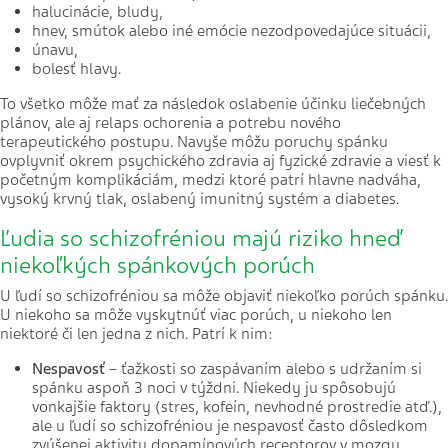
halucinácie, bludy,
hnev, smútok alebo iné emócie nezodpovedajúce situácii,
únavu,
bolesť hlavy.
To všetko môže mať za následok oslabenie účinku liečebných
plánov, ale aj relaps ochorenia a potrebu nového
terapeutického postupu. Navyše môžu poruchy spánku
ovplyvniť okrem psychického zdravia aj fyzické zdravie a viesť k
početným komplikáciám, medzi ktoré patrí hlavne nadváha,
vysoký krvný tlak, oslabený imunitný systém a diabetes.
Ľudia so schizofréniou majú riziko hneď
niekoľkých spánkových porúch
U ľudí so schizofréniou sa môže objaviť niekoľko porúch spánku.
U niekoho sa môže vyskytnúť viac porúch, u niekoho len
niektoré či len jedna z nich. Patrí k nim:
Nespavosť
– ťažkosti so zaspávaním alebo s udržaním si
spánku aspoň 3 noci v týždni. Niekedy ju spôsobujú
vonkajšie faktory (stres, kofeín, nevhodné prostredie atď.),
ale u ľudí so schizofréniou je nespavosť často dôsledkom
zvýšenej aktivity dopamínových receptorov v mozgu.