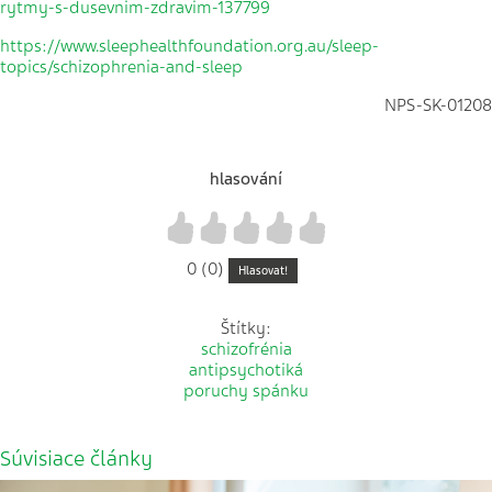
rytmy-s-dusevnim-zdravim-137799
https://www.sleephealthfoundation.org.au/sleep-
topics/schizophrenia-and-sleep
NPS-SK-01208
hlasování
1
2
3
4
5
0 (0)
Hlasovat!
Štítky:
schizofrénia
antipsychotiká
poruchy spánku
Súvisiace články