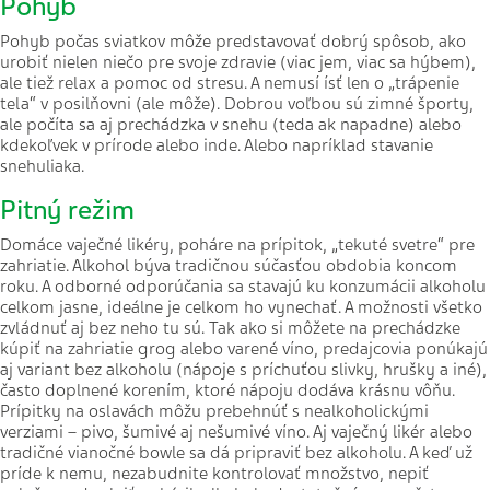
Pohyb
Pohyb počas sviatkov môže predstavovať dobrý spôsob, ako
urobiť nielen niečo pre svoje zdravie (viac jem, viac sa hýbem),
ale tiež relax a pomoc od stresu. A nemusí ísť len o „trápenie
tela“ v posilňovni (ale môže). Dobrou voľbou sú zimné športy,
ale počíta sa aj prechádzka v snehu (teda ak napadne) alebo
kdekoľvek v prírode alebo inde. Alebo napríklad stavanie
snehuliaka.
Pitný režim
Domáce vaječné likéry, poháre na prípitok, „tekuté svetre“ pre
zahriatie. Alkohol býva tradičnou súčasťou obdobia koncom
roku. A odborné odporúčania sa stavajú ku konzumácii alkoholu
celkom jasne, ideálne je celkom ho vynechať. A možnosti všetko
zvládnuť aj bez neho tu sú. Tak ako si môžete na prechádzke
kúpiť na zahriatie grog alebo varené víno, predajcovia ponúkajú
aj variant bez alkoholu (nápoje s príchuťou slivky, hrušky a iné),
často doplnené korením, ktoré nápoju dodáva krásnu vôňu.
Prípitky na oslavách môžu prebehnúť s nealkoholickými
verziami – pivo, šumivé aj nešumivé víno. Aj vaječný likér alebo
tradičné vianočné bowle sa dá pripraviť bez alkoholu. A keď už
príde k nemu, nezabudnite kontrolovať množstvo, nepiť