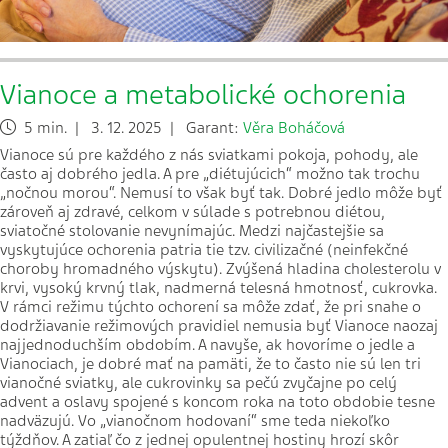
Vianoce a metabolické ochorenia
5 min. | 3. 12. 2025 | Garant:
Věra Boháčová
Vianoce sú pre každého z nás sviatkami pokoja, pohody, ale
často aj dobrého jedla. A pre „diétujúcich“ možno tak trochu
„nočnou morou“. Nemusí to však byť tak. Dobré jedlo môže byť
zároveň aj zdravé, celkom v súlade s potrebnou diétou,
sviatočné stolovanie nevynímajúc. Medzi najčastejšie sa
vyskytujúce ochorenia patria tie tzv. civilizačné (neinfekčné
choroby hromadného výskytu). Zvýšená hladina cholesterolu v
krvi, vysoký krvný tlak, nadmerná telesná hmotnosť, cukrovka.
V rámci režimu týchto ochorení sa môže zdať, že pri snahe o
dodržiavanie režimových pravidiel nemusia byť Vianoce naozaj
najjednoduchším obdobím. A navyše, ak hovoríme o jedle a
Vianociach, je dobré mať na pamäti, že to často nie sú len tri
vianočné sviatky, ale cukrovinky sa pečú zvyčajne po celý
advent a oslavy spojené s koncom roka na toto obdobie tesne
nadväzujú. Vo „vianočnom hodovaní“ sme teda niekoľko
týždňov. A zatiaľ čo z jednej opulentnej hostiny hrozí skôr