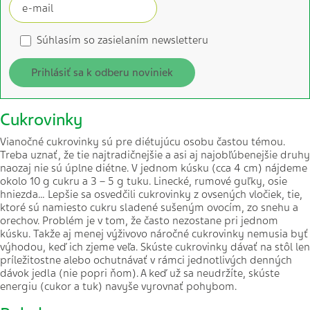
Súhlasím so zasielaním newsletteru
Prihlásiť sa k odberu noviniek
Cukrovinky
Vianočné cukrovinky sú pre diétujúcu osobu častou témou.
Treba uznať, že tie najtradičnejšie a asi aj najobľúbenejšie druhy
naozaj nie sú úplne diétne. V jednom kúsku (cca 4 cm) nájdeme
okolo 10 g cukru a 3 – 5 g tuku. Linecké, rumové guľky, osie
hniezda… Lepšie sa osvedčili cukrovinky z ovsených vločiek, tie,
ktoré sú namiesto cukru sladené sušeným ovocím, zo snehu a
orechov. Problém je v tom, že často nezostane pri jednom
kúsku. Takže aj menej výživovo náročné cukrovinky nemusia byť
výhodou, keď ich zjeme veľa. Skúste cukrovinky dávať na stôl len
príležitostne alebo ochutnávať v rámci jednotlivých denných
dávok jedla (nie popri ňom). A keď už sa neudržíte, skúste
energiu (cukor a tuk) navyše vyrovnať pohybom.