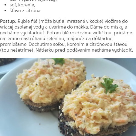
soľ, korenie,
šťavu z citróna.
Postup:
Rybie filé (môže byť aj mrazené v kocke) vložíme do
vriacej osolenej vody a uvaríme do mäkka. Dáme do misky a
necháme vychladnúť. Potom filé rozdrvíme vidličkou, pridáme
na jemno nastrúhanú zeleninu, majonézu a dôkladne
premiešame. Dochutíme soľou, korením a citrónovou šťavou
(tou nešetríme). Nátierku pred podávaním necháme vychladiť.