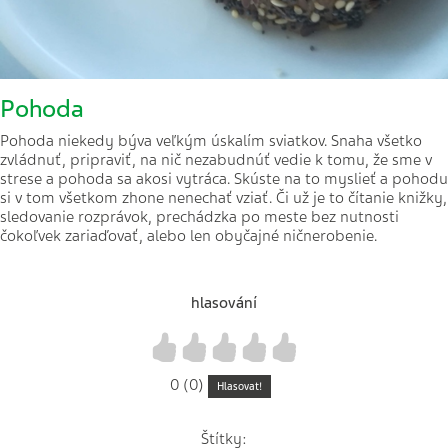
Pohoda
Pohoda niekedy býva veľkým úskalím sviatkov. Snaha všetko
zvládnuť, pripraviť, na nič nezabudnúť vedie k tomu, že sme v
strese a pohoda sa akosi vytráca. Skúste na to myslieť a pohodu
si v tom všetkom zhone nenechať vziať. Či už je to čítanie knižky,
sledovanie rozprávok, prechádzka po meste bez nutnosti
čokoľvek zariaďovať, alebo len obyčajné ničnerobenie.
hlasování
1
2
3
4
5
0 (0)
Hlasovat!
Štítky: