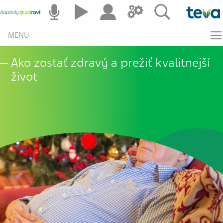
MENU
Ako zostať zdravý a prežiť kvalitnejší
život