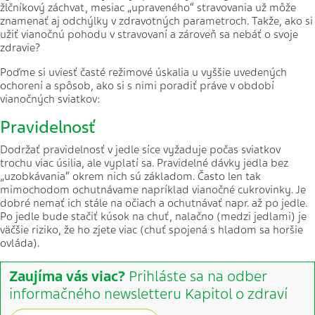
žlčníkový záchvat, mesiac „upraveného“ stravovania už môže
znamenať aj odchýlky v zdravotných parametroch. Takže, ako si
užiť vianočnú pohodu v stravovaní a zároveň sa nebáť o svoje
zdravie?
Poďme si uviesť časté režimové úskalia u vyššie uvedených
ochorení a spôsob, ako si s nimi poradiť práve v období
vianočných sviatkov:
Pravidelnosť
Dodržať pravidelnosť v jedle síce vyžaduje počas sviatkov
trochu viac úsilia, ale vyplatí sa. Pravidelné dávky jedla bez
„uzobkávania“ okrem nich sú základom. Často len tak
mimochodom ochutnávame napríklad vianočné cukrovinky. Je
dobré nemať ich stále na očiach a ochutnávať napr. až po jedle.
Po jedle bude stačiť kúsok na chuť, nalačno (medzi jedlami) je
väčšie riziko, že ho zjete viac (chuť spojená s hladom sa horšie
ovláda).
Zaujíma vás viac?
Prihláste sa na odber
informačného newsletteru Kapitol o zdraví