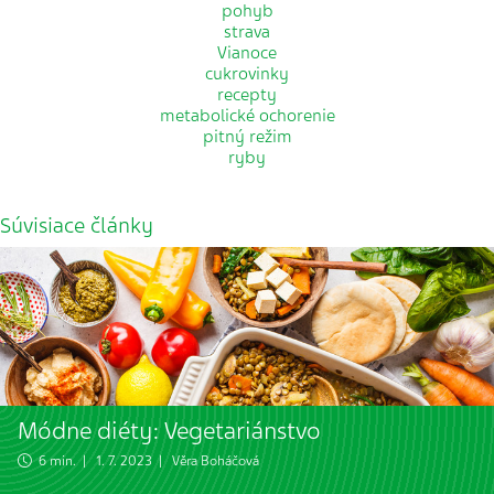
pohyb
strava
Vianoce
cukrovinky
recepty
metabolické ochorenie
pitný režim
ryby
Súvisiace články
Módne diéty: Vegetariánstvo
6 min. | 1. 7. 2023 |
Věra Boháčová