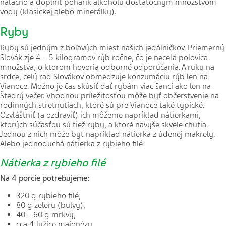
nalačno a doplniť pohárik alkoholu dostatočným množstvom
vody (klasickej alebo minerálky).
Ryby
Ryby sú jedným z boľavých miest našich jedálničkov. Priemerný
Slovák zje 4 – 5 kilogramov rýb ročne, čo je necelá polovica
množstva, o ktorom hovoria odborné odporúčania. A ruku na
srdce, celý rad Slovákov obmedzuje konzumáciu rýb len na
Vianoce. Možno je čas skúsiť dať rybám viac šancí ako len na
Štedrý večer. Vhodnou príležitosťou môže byť občerstvenie na
rodinných stretnutiach, ktoré sú pre Vianoce také typické.
Ozvláštniť (a ozdraviť) ich môžeme napríklad nátierkami,
ktorých súčasťou sú tiež ryby, a ktoré navyše skvele chutia.
Jednou z nich môže byť napríklad nátierka z údenej makrely.
Alebo jednoduchá nátierka z rybieho filé:
Nátierka z rybieho filé
Na 4 porcie potrebujeme:
320 g rybieho filé,
80 g zeleru (bulvy),
40 – 60 g mrkvy,
cca 4 lyžice majonézy,