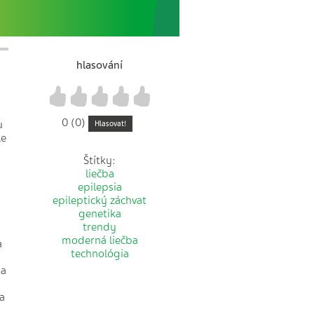
hlasování
1
2
3
4
5
0 (0)
u
Hlasovat!
le
Štítky:
liečba
epilepsia
epileptický záchvat
genetika
trendy
moderná liečba
a
technológia
 a
a