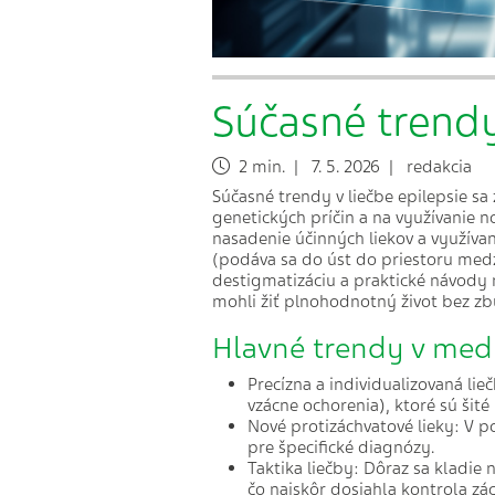
Súčasné trendy
2 min. | 7. 5. 2026 | redakcia
Súčasné trendy v liečbe epilepsie sa
genetických príčin a na využívanie 
nasadenie účinných liekov a využívan
(podáva sa do úst do priestoru medzi
destigmatizáciu a praktické návody 
mohli žiť plnohodnotný život bez zb
Hlavné trendy v medi
Precízna a individualizovaná lieč
vzácne ochorenia), ktoré sú ši
Nové protizáchvatové lieky: V po
pre špecifické diagnózy.
Taktika liečby: Dôraz sa kladie 
čo najskôr dosiahla kontrola zác