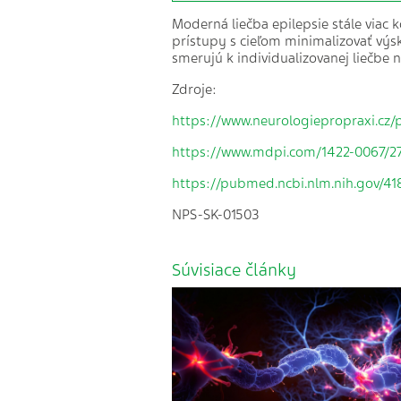
Moderná liečba epilepsie stále viac 
prístupy s cieľom minimalizovať výsk
smerujú k individualizovanej liečbe 
Zdroje:
https://www.neurologiepropraxi.cz/
https://www.mdpi.com/1422-0067/2
https://pubmed.ncbi.nlm.nih.gov/4
NPS-SK-01503
Súvisiace články