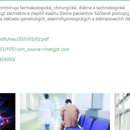
kombinuje farmakologické, chirurgické, diétne a technologické
yt záchvatov a zlepšiť kvalitu života pacientov. Súčasné postupy
na základe genetických, elektrofyziologických a zobrazovacích dá
pdfs/neu/2021/03/02.pdf
7/3/1175?utm_source=chatgpt.com
1833030/