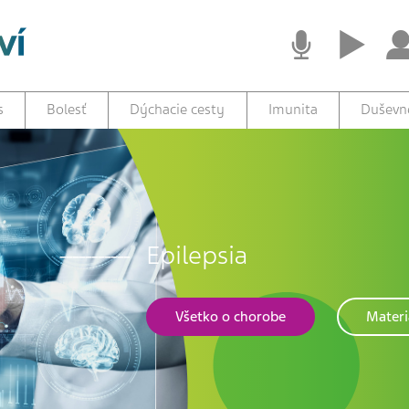
s
Bolesť
Dýchacie cesty
Imunita
Duševné
Epilepsia
Všetko o chorobe
Materi