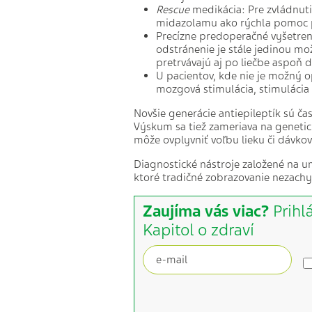
Rescue
medikácia: Pre zvládnut
midazolamu ako rýchla pomoc p
Precízne predoperačné vyšetreni
odstránenie je stále jedinou mo
pretrvávajú aj po liečbe aspoň 
U pacientov, kde nie je možný o
mozgová stimulácia, stimulácia 
Novšie generácie antiepileptík sú ča
Výskum sa tiež zameriava na genetic
môže ovplyvniť voľbu lieku či dávkov
Diagnostické nástroje založené na um
ktoré tradičné zobrazovanie nezachytí
Zaujíma vás viac?
Prihl
Kapitol o zdraví