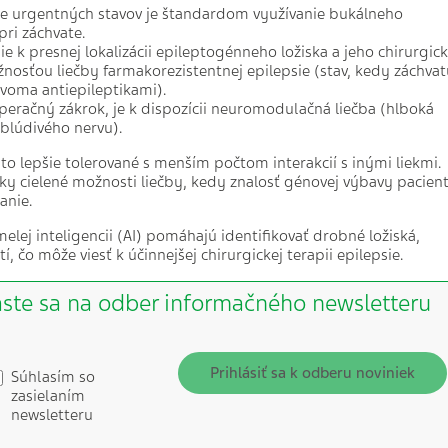
ie urgentných stavov je štandardom využívanie bukálneho
ri záchvate.
e k presnej lokalizácii epileptogénneho ložiska a jeho chirurgic
žnosťou liečby farmakorezistentnej epilepsie (stav, kedy záchvat
dvoma antiepileptikami).
peračný zákrok, je k dispozícii neuromodulačná liečba (hlboká
blúdivého nervu).
sto lepšie tolerované s menším počtom interakcií s inými liekmi.
ky cielené možnosti liečby, kedy znalosť génovej výbavy pacien
anie.
elej inteligencii (AI) pomáhajú identifikovať drobné ložiská,
, čo môže viesť k účinnejšej chirurgickej terapii epilepsie.
áste sa na odber informačného newsletteru
Prihlásiť sa k odberu noviniek
Súhlasím so
zasielaním
newsletteru