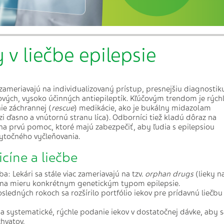
 v liečbe epilepsie
 zameriavajú na individualizovaný prístup, presnejšiu diagnostik
nových, vysoko účinných antiepileptík. Kľúčovým trendom je rých
ie záchrannej (
rescue
) medikácie, ako je bukálny midazolam
 ďasno a vnútornú stranu líca). Odborníci tiež kladú dôraz na
na prvú pomoc, ktoré majú zabezpečiť, aby ľudia s epilepsiou
ytočného vyčleňovania.
cíne a liečbe
ba: Lekári sa stále viac zameriavajú na tzv.
orphan drugs
(lieky n
té na mieru konkrétnym genetickým typom epilepsie.
sledných rokoch sa rozšírilo portfólio iekov pre prídavnú liečbu
na systematické, rýchle podanie iekov v dostatočnej dávke, aby s
hvatov.