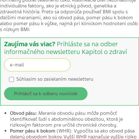
normálny podiel telesného tuku. Klasifikácia BMI nezohľadňuje
individuálne faktory, ako je etnický pôvod, genetika a
zdravotná história. Preto sa odporúča používať BMI spolu s
ďalšími meraniami, ako sú obvod pása, pomer pásu k bokom
alebo pomer pásu k výške, najmä pri klinickom hodnotení osôb
s nízkym BMI:
Zaujíma vás viac?
Prihláste sa na odber
informačného newsletteru Kapitol o zdraví
Súhlasím so zasielaním newsletteru
Prihlásiť sa k odberu noviniek
Obvod pásu:
Meranie obvodu pásu môže pomôcť
identifikovať ľudí s abdominálnou obezitou, ktorá je
rizikovým faktorom pre určité chronické choroby.
Pomer pásu k bokom
(WHR): Vypočíta sa ako obvod pása
delený obvodom bokov. Vyšší WHR naznačuje vyššie riziko