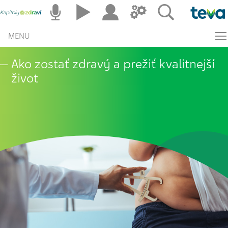
MENU
Ako zostať zdravý a prežiť kvalitnejší
život