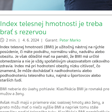
Index telesnej hmotnosti je treba
brať s rezervou
2 min. | 4. 6. 2024 | Garant:
Peter Marko
Index telesnej hmotnosti (BMI) je užitočný nástroj na rýchle
posúdenie, či máte podváhu, normálnu váhu, nadváhu alebo
obezitu.
Je však dôležité mať na pamäti, že BMI má určité
obmedzenia a nie je vždy spoľahlivým ukazovateľom celkového
zdravia.
Index má pri hodnotení obezity nízku citlivosť, čo
znamená, že môže dochádzať k nadhodnoteniu alebo
podhodnoteniu telesného tuku, najmä u športovcov alebo
starších ľudí
.
BMI neberie do úvahy pohlavie: Klasifikácia BMI je rovnaká pre
mužov a ženy.
Avšak muži majú v priemere viac svalovej hmoty ako ženy, a
preto môžu mať o niečo vyššie BMI a napriek tomu stále