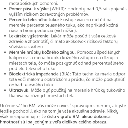
metabolických ochorení.
Pomer pásu k výške
(WHtR): Hodnoty nad 0,5 sú spojené s
vyšším rizikom zdravotných problémov.
Percento telesného tuku
: Existuje viacero metód na
meranie percenta telesného tuku, ako napríklad kožná
riasa a bioimpedancia (viď nižšie).
Lekárske vyšetrenie
: Lekár môže posúdiť vaše celkové
zdravie a zhodnotiť, či máte akékoľvek rizikové faktory
súvisiace s váhou.
Meranie hrúbky kožného záhybu
: Pomocou špeciálnych
kaliperov sa meria hrúbka kožného záhybu na rôznych
miestach tela, čo môže poskytnúť odhad percentuálneho
podielu telesného tuku.
Bioelektrická impedancia
(BIA): Táto technika meria odpor
tela voči malému elektrickému prúdu, čo môže poskytnúť
odhad telesného tuku.
Ultrazvuk
: Môže byť použitý na meranie hrúbky tukového
tkaniva na rôznych miestach tela.
Určenie vášho BMI vás môže naviesť správným smerom, abyste
lepšie pochopili, ako na tom je vaše aktuálne zdravie. Nikdy
však nezapomínajte, že
číslo v grafu BMI alebo dokonca
hmotnosť sú iba jedným z veľa dielikov celého obrazu
.