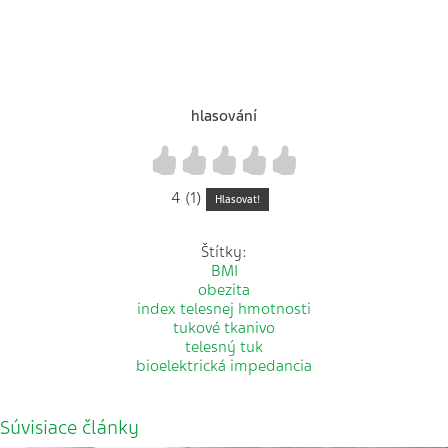
hlasování
1
2
3
4
5
4 (1)
Hlasovat!
Štítky:
BMI
obezita
index telesnej hmotnosti
tukové tkanivo
telesný tuk
bioelektrická impedancia
Súvisiace články