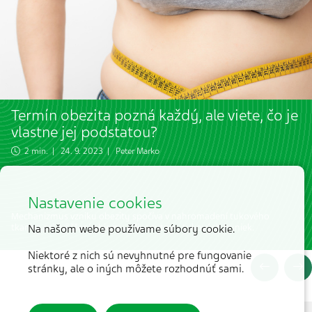
Termín obezita pozná každý, ale viete, čo je
vlastne jej podstatou?
2 min. | 24. 9. 2023 |
Peter Marko
Nastavenie cookies
Mechanizmus vzniku obezity spočíva v nahromadení tukového
tkaniva pri zväčšení objemu adipocytov – tukových buniek.
Na našom webe používame súbory cookie.
Niektoré z nich sú nevyhnutné pre fungovanie
stránky, ale o iných môžete rozhodnúť sami.