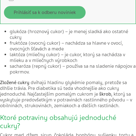
Prihlásiť sa k odberu noviniek
glukóza
(hroznový cukor) – je menej sladká ako ostatné
cukry
fruktóza (ovocný cukor) – nachádza sa hlavne v ovocí,
ovocných šťavách a mede
laktóza (mliečny cukor) – je cukor, ktorý sa nachádza v
mlieku a v mliečnych výrobkoch
sacharóza (repný cukor) – používa sa na sladenie nápojov a
pokrmov.
Zložené cukry
dvíhajú hladinu glykémie pomaly, pretože sa
dlhšie trávia. Pre diabetika sú teda vhodnejšie ako cukry
jednoduché. Najčastejším pomalým cukrom je
škrob,
ktorý sa
vyskytuje predovšetkým v potravinách rastlinného pôvodu – v
obilninách, strukovinách, zemiakoch a ďalších rastlinách.
Ktoré potraviny obsahujú jednoduché
cukry?
Cukor, med, džem, sirup, čokoláda, bonbóny, sušienky, torty a