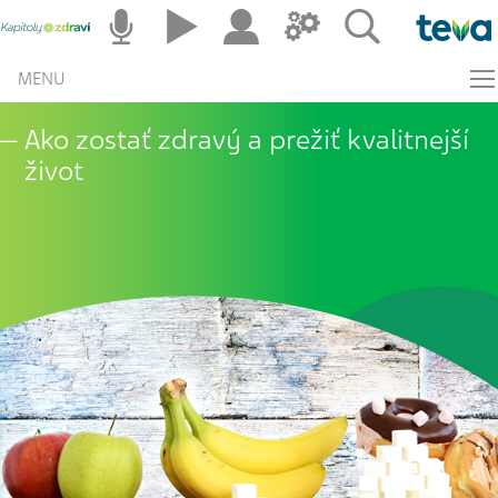
MENU
Ako zostať zdravý a prežiť kvalitnejší
život