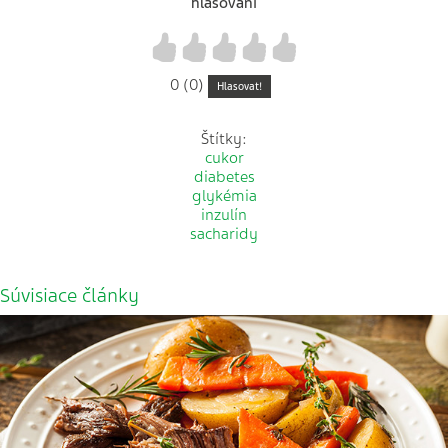
hlasování
1
2
3
4
5
0 (0)
Hlasovat!
Štítky:
cukor
diabetes
glykémia
inzulín
sacharidy
Súvisiace články