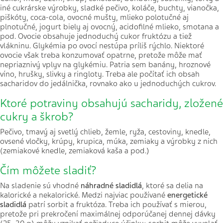
iné cukrárske výrobky, sladké pečivo, koláče, buchty, vianočka,
piškóty, coca-cola, ovocné mušty, mlieko polotučné aj
plnotučné, jogurt biely aj ovocný, acidofilné mlieko, smotana a
pod. Ovocie obsahuje jednoduchý cukor fruktózu a tiež
vlákninu. Glykémia po ovocí nestúpa príliš rýchlo. Niektoré
ovocie však treba konzumovať opatrne, pretože môže mať
nepriaznivý vplyv na glykémiu. Patria sem banány, hroznové
víno, hrušky, slivky a ringloty. Treba ale počítať ich obsah
sacharidov do jedálnička, rovnako ako u jednoduchých cukrov.
Ktoré potraviny obsahujú sacharidy, zložené
cukry a škrob?
Pečivo, tmavý aj svetlý chlieb, žemle, ryža, cestoviny, knedle,
ovsené vločky, krúpy, krupica, múka, zemiaky a výrobky z nich
(zemiakové knedle, zemiaková kaša a pod.)
Čím môžete sladiť?
Na sladenie sú vhodné
náhradné sladidlá
, ktoré sa delia na
kalorické a nekalorické. Medzi najviac používané
energetické
sladidlá
patrí sorbit a fruktóza. Treba ich používať s mierou,
pretože pri prekročení maximálnej odporúčanej dennej dávky