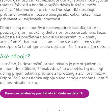
(25–30 g) môžu vznikať nežiaduce účinky: sorbit môže vyvolať
tráviace ťažkosti a hnačky a vyššia dávka fruktózy môže
zvyšovať hladinu krvných tukov. Obe sladidlá obsahujú
približne rovnaké množstvo energie ako cukor, takže môžu
prispievať ku zvyšovaniu hmotnosti.
Diabetici by mali používať
neenergetické sladidlá,
ktoré sa
používajú aj pri redukčnej diéte a pri prevencii zubného kazu.
Najčastejšie používané sladidlá sú aspartám, cyklamát,
acesulfam K, thaumatín, alitam alebo sacharin – ten sa ale
neodporúča tehotným alebo dojčiacim ženám a malým deťom.
Aké nápoje?
Je známe, že dostatočný prísun tekutín je pre organizmus
mimoriadne dôležitý.
U inak zdravého diabetika by mal byť
denný príjem tekutín približne 2 I pre ženy a 2,5 I pre mužov.
Odporúčajú sa nesladké nápoje alebo nápoje označené light či
dia bez obsahu cukru.
Rámcové jedálničky pre diabetickú diétu nájdete TU.