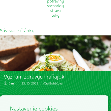
potraviny
sacharidy
strava
tuky
Súvisiace články
Význam zdravých raňajok
6 min. | 25. 10. 2022 |
Věra Boháčová
Nastavenie cookies