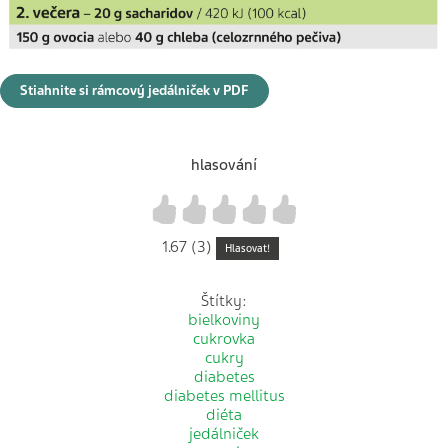
Stiahnite si rámcový jedálniček v PDF
hlasování
1
2
3
4
5
1.67 (3)
Hlasovat!
Štítky:
bielkoviny
cukrovka
cukry
diabetes
diabetes mellitus
diéta
jedálniček