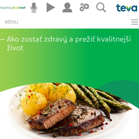
MENU
Ako zostať zdravý a prežiť kvalitnejší
život