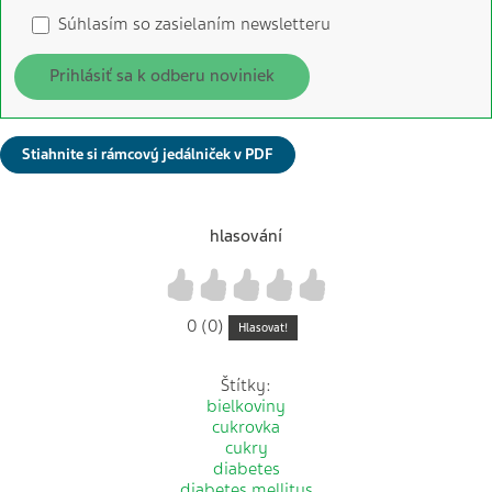
Súhlasím so zasielaním newsletteru
Prihlásiť sa k odberu noviniek
Stiahnite si rámcový jedálniček v PDF
hlasování
1
2
3
4
5
0 (0)
Hlasovat!
Štítky:
bielkoviny
cukrovka
cukry
diabetes
diabetes mellitus