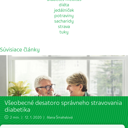
diéta
jedálniček
potraviny
sacharidy
strava
tuky
Súvisiace články
Všeobecné desatoro správneho stravovania
diabetika
2 min. | 12. 1. 2020 |
Alena Šmahelová