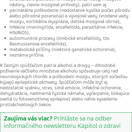
nádory, cievne mozgové príhody); patrí sem aj
perinatálne poškodenie (nedostatok kyslíka počas pôrodu
alebo pôrodné poranenia) a vývojové vady (vrodené vady
mozgu, kortikálna dysplázia, detská mozgová obrna),
infekcie (meningitída, encefalitída, parazitárne infekcie,
HIV/AIDS),
autoimunitné procesy (limbické encefalitídy, tzv.
Rasmussenova encefalitída),
metabolické príčiny (niektoré genetické ochorenia),
neznáma príčina.
K častým spúšťačom patria alkohol a drogy – dlhodobé
požívanie väčšieho množstva alkoholu spôsobuje celý rad
neurologických chorôb a poškodení mozgu, ktorých súčasťou
bývajú epileptické záchvaty. Spúšťačom môže byť aj
nedostatok spánku, stres, silné emócie, infekčné ochorenie,
dehydratácia, nadmerná fyzická námaha, vyčerpanie, blikajúce
svetlá (u fotosenzitívnej epilepsie) alebo náhle vysadenie
protizáchvatových liekov.
Zaujíma vás viac?
Prihláste sa na odber
informačného newsletteru Kapitol o zdraví