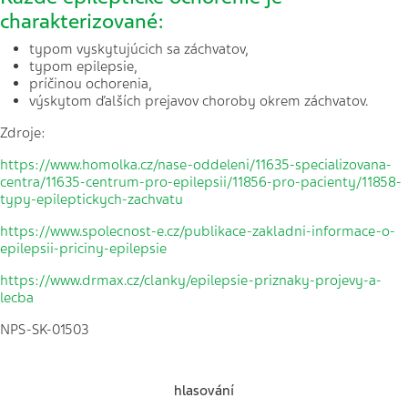
charakterizované:
typom vyskytujúcich sa záchvatov,
typom epilepsie,
príčinou ochorenia,
výskytom ďalších prejavov choroby okrem záchvatov.
Zdroje:
https://www.homolka.cz/nase-oddeleni/11635-specializovana-
centra/11635-centrum-pro-epilepsii/11856-pro-pacienty/11858-
typy-epileptickych-zachvatu
https://www.spolecnost-e.cz/publikace-zakladni-informace-o-
epilepsii-priciny-epilepsie
https://www.drmax.cz/clanky/epilepsie-priznaky-projevy-a-
lecba
NPS-SK-01503
hlasování