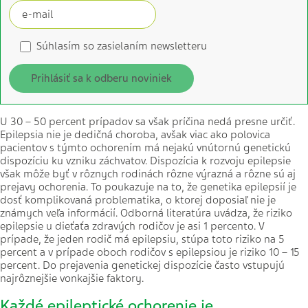
Súhlasím so zasielaním newsletteru
Prihlásiť sa k odberu noviniek
U 30 – 50 percent prípadov sa však príčina nedá presne určiť.
Epilepsia nie je dedičná choroba, avšak viac ako polovica
pacientov s týmto ochorením má nejakú vnútornú genetickú
dispozíciu ku vzniku záchvatov. Dispozícia k rozvoju epilepsie
však môže byť v rôznych rodinách rôzne výrazná a rôzne sú aj
prejavy ochorenia. To poukazuje na to, že genetika epilepsií je
dosť komplikovaná problematika, o ktorej doposiaľ nie je
známych veľa informácií. Odborná literatúra uvádza, že riziko
epilepsie u dieťaťa zdravých rodičov je asi 1 percento. V
prípade, že jeden rodič má epilepsiu, stúpa toto riziko na 5
percent a v prípade oboch rodičov s epilepsiou je riziko 10 – 15
percent. Do prejavenia genetickej dispozície často vstupujú
najrôznejšie vonkajšie faktory.
Každé epileptické ochorenie je