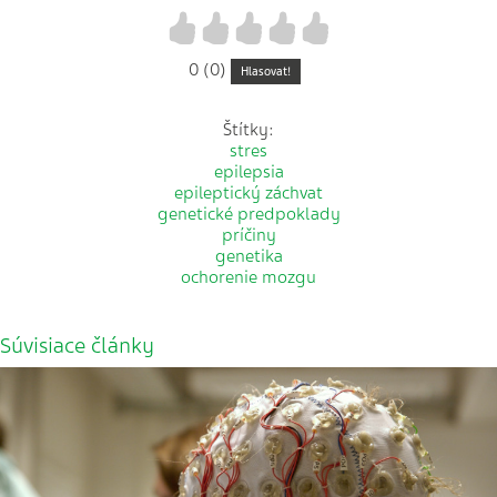
1
2
3
4
5
0 (0)
Hlasovat!
Štítky:
stres
epilepsia
epileptický záchvat
genetické predpoklady
príčiny
genetika
ochorenie mozgu
Súvisiace články