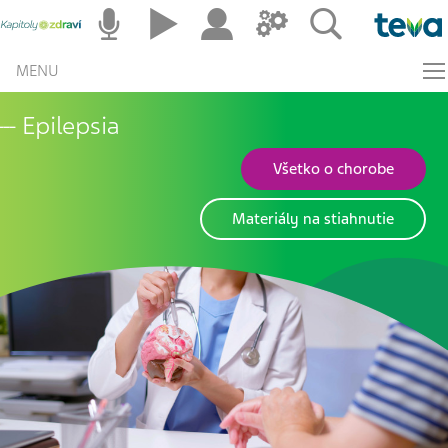
MENU
Epilepsia
Všetko o chorobe
Materiály na stiahnutie