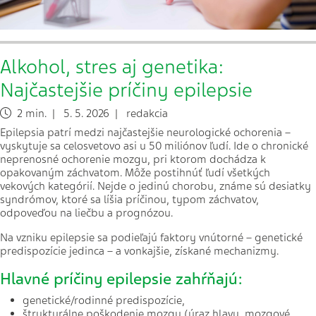
Alkohol, stres aj genetika:
Najčastejšie príčiny epilepsie
2 min. | 5. 5. 2026 | redakcia
Epilepsia patrí medzi najčastejšie neurologické ochorenia –
vyskytuje sa celosvetovo asi u 50 miliónov ľudí. Ide o chronické
neprenosné ochorenie mozgu, pri ktorom dochádza k
opakovaným záchvatom. Môže postihnúť ľudí všetkých
vekových kategórií. Nejde o jedinú chorobu, známe sú desiatky
syndrómov, ktoré sa líšia príčinou, typom záchvatov,
odpoveďou na liečbu a prognózou.
Na vzniku epilepsie sa podieľajú faktory vnútorné – genetické
predispozície jedinca – a vonkajšie, získané mechanizmy.
Hlavné príčiny epilepsie zahŕňajú:
genetické/rodinné predispozície,
štrukturálne poškodenie mozgu (úraz hlavy, mozgové