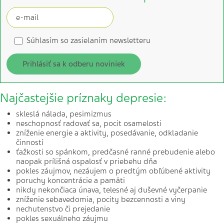
Súhlasím so zasielaním newsletteru
Prihlásiť sa k odberu noviniek
Najčastejšie príznaky depresie:
skleslá nálada, pesimizmus
neschopnosť radovať sa, pocit osamelosti
zníženie energie a aktivity, posedávanie, odkladanie
činností
ťažkosti so spánkom, predčasné ranné prebudenie alebo
naopak prílišná ospalosť v priebehu dňa
pokles záujmov, nezáujem o predtým obľúbené aktivity
poruchy koncentrácie a pamäti
nikdy nekončiaca únava, telesné aj duševné vyčerpanie
zníženie sebavedomia, pocity bezcennosti a viny
nechutenstvo či prejedanie
pokles sexuálneho záujmu