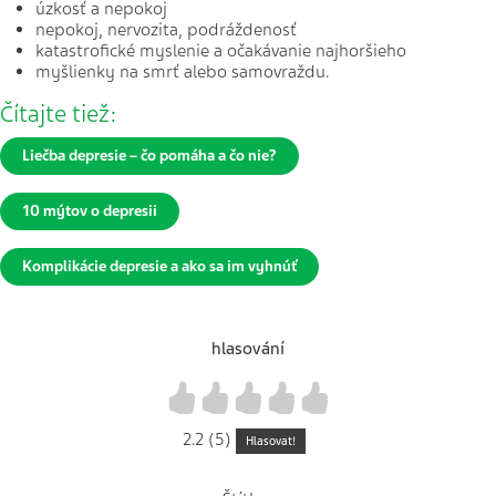
úzkosť a nepokoj
nepokoj, nervozita, podráždenosť
katastrofické myslenie a očakávanie najhoršieho
myšlienky na smrť alebo samovraždu.
Čítajte tiež:
Liečba depresie – čo pomáha a čo nie?
10 mýtov o depresii
Komplikácie depresie a ako sa im vyhnúť
hlasování
1
2
3
4
5
2.2 (5)
Hlasovat!