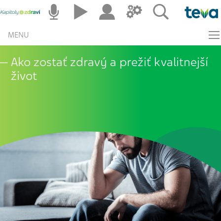
MENU
Ako zostať zdravý a prežiť kvalitnejší
život