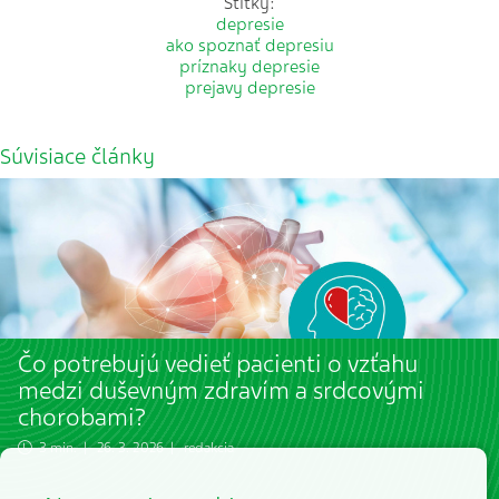
Štítky:
depresie
ako spoznať depresiu
príznaky depresie
prejavy depresie
Súvisiace články
Čo potrebujú vedieť pacienti o vzťahu
medzi duševným zdravím a srdcovými
chorobami?
3 min. | 26. 3. 2026 | redakcia