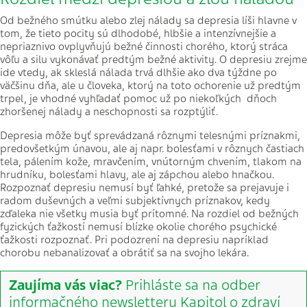
Od bežného smútku alebo zlej nálady sa depresia líši hlavne v
tom, že tieto pocity sú dlhodobé, hlbšie a intenzívnejšie a
nepriaznivo ovplyvňujú bežné činnosti chorého, ktorý stráca
vôľu a silu vykonávať predtým bežné aktivity. O depresiu zrejme
ide vtedy, ak skleslá nálada trvá dlhšie ako dva týždne po
väčšinu dňa, ale u človeka, ktorý na toto ochorenie už predtým
trpel, je vhodné vyhľadať pomoc už po niekoľkých dňoch
zhoršenej nálady a neschopnosti sa rozptýliť.
Depresia môže byť sprevádzaná rôznymi telesnými príznakmi,
predovšetkým únavou, ale aj napr. bolesťami v rôznych častiach
tela, pálením kože, mravčením, vnútorným chvením, tlakom na
hrudníku, bolesťami hlavy, ale aj zápchou alebo hnačkou.
Rozpoznať depresiu nemusí byť ľahké, pretože sa prejavuje i
radom duševných a veľmi subjektívnych príznakov, kedy
zďaleka nie všetky musia byť prítomné. Na rozdiel od bežných
fyzických ťažkostí nemusí blízke okolie chorého psychické
ťažkosti rozpoznať. Pri podozrení na depresiu napríklad
chorobu nebanalizovať a obrátiť sa na svojho lekára.
Zaujíma vás viac?
Prihláste sa na odber
informačného newsletteru Kapitol o zdraví