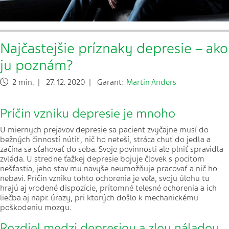
Najčastejšie príznaky depresie – ako
ju poznám?
2 min. | 27. 12. 2020 | Garant:
Martin Anders
Príčin vzniku depresie je mnoho
U miernych prejavov depresie sa pacient zvyčajne musí do
bežných činností nútiť, nič ho neteší, stráca chuť do jedla a
začína sa sťahovať do seba. Svoje povinnosti ale plniť spravidla
zvláda. U stredne ťažkej depresie bojuje človek s pocitom
nešťastia, jeho stav mu navyše neumožňuje pracovať a nič ho
nebaví. Príčin vzniku tohto ochorenia je veľa, svoju úlohu tu
hrajú aj vrodené dispozície, prítomné telesné ochorenia a ich
liečba aj napr. úrazy, pri ktorých došlo k mechanickému
poškodeniu mozgu.
Rozdiel medzi depresiou a zlou náladou