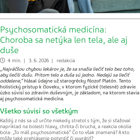
Psychosomatická medicína:
Choroba sa netýka len tela, ale aj
duše
4 min. | 3. 6. 2026 | redakcia
„Najväčšou chybou lekárov je, že sa snažia liečiť telo bez toho,
aby liečili dušu. Pritom telo a duša sú jedno. Nedajú sa liečiť
oddelene,“
hlásal údajne už starogrécky filozof Platón. Tento
holistický prístup k človeku, v ktorom fyzické (telesné) zdravie
úzko súvisí so zdravím duševným, je základom, na ktorom stavia
aj psychosomatická medicína.
Všetko súvisí so všetkým
Každý z nás sa už určite niekedy stretol s tým, že si sťažoval
napríklad na bolesti hlavy, chrbta či brucha, a reakcia okolia
bola: „To máš psychosomatické.“ Čo to však znamená? A kto
môže také prehlásenie potvrdiť či vyvrátiť?