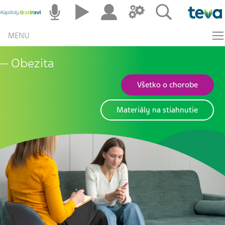
MENU
Obezita
Všetko o chorobe
Materiály na stiahnutie