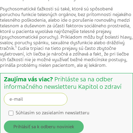
Psychosomatické ťažkosti sú také, ktoré sú spôsobené
poruchou funkcie telesných orgánov, bez prítomnosti nejakého
telesného poškodenia, alebo ide o porušenie rovnováhy medzi
telesnom a duševnom za účasti faktorov sociálneho prostredia,
ktoré u pacienta vyvoláva najrôznejšie telesné prejavy
(psychosomatické poruchy). Príkladom môžu byť bolesti hlavy,
svalov, poruchy spánku, sexuálne dysfunkcie alebo dráždivý
1
tračník.
Ľudia trpiaci na tieto prejavy sú často zbytočne
vyšetrovaní, ich liečba je náročná a zdĺhavá a fakt, že pri liečbe
ich ťažkostí nie je možné využívať bežné medicínske postupy,
prináša problémy nielen pacientom, ale aj lekárom.
Zaujíma vás viac?
Prihláste sa na odber
informačného newsletteru Kapitol o zdraví
Súhlasím so zasielaním newsletteru
Prihlásiť sa k odberu noviniek