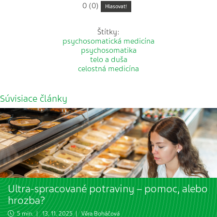
0 (0)
Hlasovat!
Štítky:
psychosomatická medicína
psychosomatika
telo a duša
celostná medicína
Súvisiace články
Ultra-spracované potraviny – pomoc, alebo
hrozba?
5 min. | 13. 11. 2025 |
Věra Boháčová