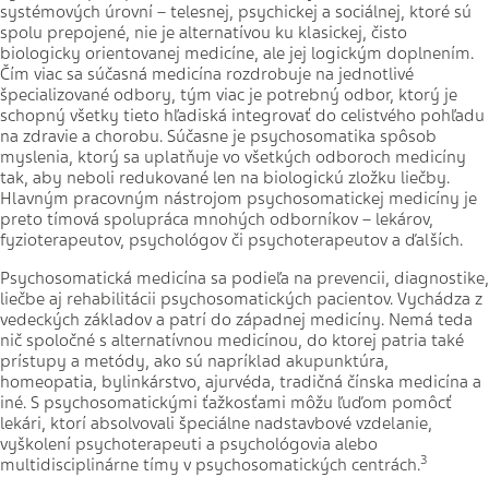
systémových úrovní – telesnej, psychickej a sociálnej, ktoré sú
spolu prepojené, nie je alternatívou ku klasickej, čisto
biologicky orientovanej medicíne, ale jej logickým doplnením.
Čím viac sa súčasná medicína rozdrobuje na jednotlivé
špecializované odbory, tým viac je potrebný odbor, ktorý je
schopný všetky tieto hľadiská integrovať do celistvého pohľadu
na zdravie a chorobu. Súčasne je psychosomatika spôsob
myslenia, ktorý sa uplatňuje vo všetkých odboroch medicíny
tak, aby neboli redukované len na biologickú zložku liečby.
Hlavným pracovným nástrojom psychosomatickej medicíny je
preto tímová spolupráca mnohých odborníkov – lekárov,
fyzioterapeutov, psychológov či psychoterapeutov a ďalších.
Psychosomatická medicína sa podieľa na prevencii, diagnostike,
liečbe aj rehabilitácii psychosomatických pacientov. Vychádza z
vedeckých základov a patrí do západnej medicíny. Nemá teda
nič spoločné s alternatívnou medicínou, do ktorej patria také
prístupy a metódy, ako sú napríklad akupunktúra,
homeopatia, bylinkárstvo, ajurvéda, tradičná čínska medicína a
iné. S psychosomatickými ťažkosťami môžu ľuďom pomôcť
lekári, ktorí absolvovali špeciálne nadstavbové vzdelanie,
vyškolení psychoterapeuti a psychológovia alebo
3
multidisciplinárne tímy v psychosomatických centrách.