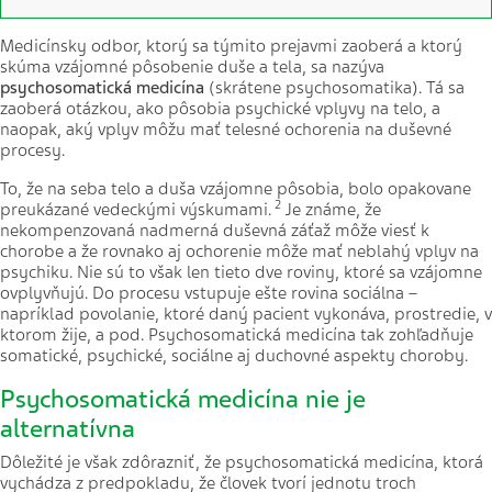
Medicínsky odbor, ktorý sa týmito prejavmi zaoberá a ktorý
skúma vzájomné pôsobenie duše a tela, sa nazýva
psychosomatická medicína
(skrátene psychosomatika). Tá sa
zaoberá otázkou, ako pôsobia psychické vplyvy na telo, a
naopak, aký vplyv môžu mať telesné ochorenia na duševné
procesy.
To, že na seba telo a duša vzájomne pôsobia, bolo opakovane
2
preukázané vedeckými výskumami.
Je známe, že
nekompenzovaná nadmerná duševná záťaž môže viesť k
chorobe a že rovnako aj ochorenie môže mať neblahý vplyv na
psychiku. Nie sú to však len tieto dve roviny, ktoré sa vzájomne
ovplyvňujú. Do procesu vstupuje ešte rovina sociálna –
napríklad povolanie, ktoré daný pacient vykonáva, prostredie, v
ktorom žije, a pod. Psychosomatická medicína tak zohľadňuje
somatické, psychické, sociálne aj duchovné aspekty choroby.
Psychosomatická medicína nie je
alternatívna
Dôležité je však zdôrazniť, že psychosomatická medicína, ktorá
vychádza z predpokladu, že človek tvorí jednotu troch