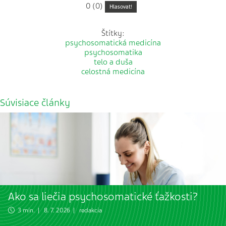
0 (0)
Hlasovat!
Štítky:
psychosomatická medicína
psychosomatika
telo a duša
celostná medicína
Súvisiace články
Ako sa liečia psychosomatické ťažkosti?
3 min. | 8. 7. 2026 | redakcia