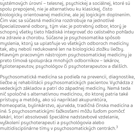
systémových úrovní – telesnej, psychickej a sociálnej, ktoré sú
spolu prepojené, nie je alternatívou ku klasickej, čisto
biologicky orientovanej medicíne, ale jej logickým doplnením.
Čím viac sa súčasná medicína rozdrobuje na jednotlivé
špecializované odbory, tým viac je potrebný odbor, ktorý je
schopný všetky tieto hľadiská integrovať do celistvého pohľadu
na zdravie a chorobu. Súčasne je psychosomatika spôsob
myslenia, ktorý sa uplatňuje vo všetkých odboroch medicíny
tak, aby neboli redukované len na biologickú zložku liečby.
Hlavným pracovným nástrojom psychosomatickej medicíny je
preto tímová spolupráca mnohých odborníkov – lekárov,
fyzioterapeutov, psychológov či psychoterapeutov a ďalších.
Psychosomatická medicína sa podieľa na prevencii, diagnostike,
liečbe aj rehabilitácii psychosomatických pacientov. Vychádza z
vedeckých základov a patrí do západnej medicíny. Nemá teda
nič spoločné s alternatívnou medicínou, do ktorej patria také
prístupy a metódy, ako sú napríklad akupunktúra,
homeopatia, bylinkárstvo, ajurvéda, tradičná čínska medicína a
iné. S psychosomatickými ťažkosťami môžu ľuďom pomôcť
lekári, ktorí absolvovali špeciálne nadstavbové vzdelanie,
vyškolení psychoterapeuti a psychológovia alebo
3
multidisciplinárne tímy v psychosomatických centrách.