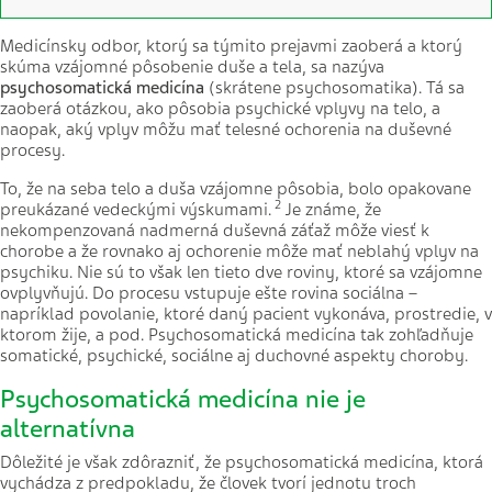
Medicínsky odbor, ktorý sa týmito prejavmi zaoberá a ktorý
skúma vzájomné pôsobenie duše a tela, sa nazýva
psychosomatická medicína
(skrátene psychosomatika). Tá sa
zaoberá otázkou, ako pôsobia psychické vplyvy na telo, a
naopak, aký vplyv môžu mať telesné ochorenia na duševné
procesy.
To, že na seba telo a duša vzájomne pôsobia, bolo opakovane
2
preukázané vedeckými výskumami.
Je známe, že
nekompenzovaná nadmerná duševná záťaž môže viesť k
chorobe a že rovnako aj ochorenie môže mať neblahý vplyv na
psychiku. Nie sú to však len tieto dve roviny, ktoré sa vzájomne
ovplyvňujú. Do procesu vstupuje ešte rovina sociálna –
napríklad povolanie, ktoré daný pacient vykonáva, prostredie, v
ktorom žije, a pod. Psychosomatická medicína tak zohľadňuje
somatické, psychické, sociálne aj duchovné aspekty choroby.
Psychosomatická medicína nie je
alternatívna
Dôležité je však zdôrazniť, že psychosomatická medicína, ktorá
vychádza z predpokladu, že človek tvorí jednotu troch