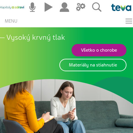
MENU
Vysoký krvný tlak
Všetko o chorobe
Materiály na stiahnutie