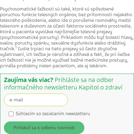
Psychosomatické ťažkosti sú také, ktoré sú spôsobené
poruchou funkcie telesných orgánov, bez prítomnosti nejakého
telesného poškodenia, alebo ide o porušenie rovnováhy medzi
telesnom a duševnom za účasti faktorov sociálneho prostredia,
ktoré u pacienta vyvoláva najrôznejšie telesné prejavy
(psychosomatické poruchy). Príkladom môžu byť bolesti hlavy,
svalov, poruchy spánku, sexuálne dysfunkcie alebo dráždivý
1
tračník.
Ľudia trpiaci na tieto prejavy sú často zbytočne
vyšetrovaní, ich liečba je náročná a zdĺhavá a fakt, že pri liečbe
ich ťažkostí nie je možné využívať bežné medicínske postupy,
prináša problémy nielen pacientom, ale aj lekárom.
Zaujíma vás viac?
Prihláste sa na odber
informačného newsletteru Kapitol o zdraví
Súhlasím so zasielaním newsletteru
Prihlásiť sa k odberu noviniek