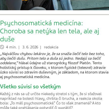
Psychosomatická medicína:
Choroba sa netýka len tela, ale aj
duše
4 min. | 3. 6. 2026 | redakcia
„Najväčšou chybou lekárov je, že sa snažia liečiť telo bez toho,
aby liečili dušu. Pritom telo a duša sú jedno. Nedajú sa liečiť
oddelene,“
hlásal údajne už starogrécky filozof Platón. Tento
holistický prístup k človeku, v ktorom fyzické (telesné) zdravie
úzko súvisí so zdravím duševným, je základom, na ktorom stavia
aj psychosomatická medicína.
Všetko súvisí so všetkým
Každý z nás sa už určite niekedy stretol s tým, že si sťažoval
napríklad na bolesti hlavy, chrbta či brucha, a reakcia okolia
bola: „To máš psychosomatické.“ Čo to však znamená? A kto
môže také prehlásenie potvrdiť či vyvrátiť?