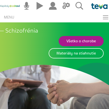
MENU
Schizofrénia
Všetko o chorobe
Materiály na stiahnutie