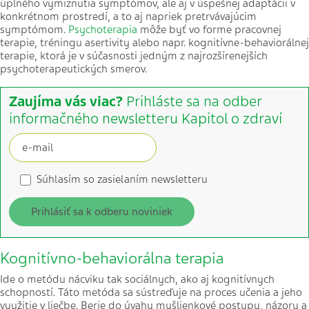
úplného vymiznutia symptómov, ale aj v úspešnej adaptácii v
konkrétnom prostredí, a to aj napriek pretrvávajúcim
symptómom.
Psychoterapia
môže byť vo forme pracovnej
terapie, tréningu asertivity alebo napr. kognitívne-behaviorálnej
terapie, ktorá je v súčasnosti jedným z najrozšírenejších
psychoterapeutických smerov.
Zaujíma vás viac?
Prihláste sa na odber
informačného newsletteru Kapitol o zdraví
Súhlasím so zasielaním newsletteru
Prihlásiť sa k odberu noviniek
Kognitívno-behaviorálna terapia
Ide o metódu nácviku tak sociálnych, ako aj kognitívnych
schopností. Táto metóda sa sústreďuje na proces učenia a jeho
využitie v liečbe. Berie do úvahy myšlienkové postupy, názory a