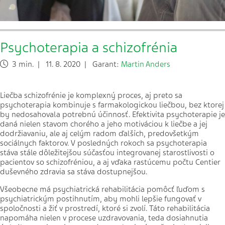
Psychoterapia a schizofrénia
3 min. | 11. 8. 2020 | Garant:
Martin Anders
Liečba schizofrénie je komplexný proces, aj preto sa
psychoterapia kombinuje s farmakologickou liečbou, bez ktorej
by nedosahovala potrebnú účinnosť. Efektivita psychoterapie je
daná nielen stavom chorého a jeho motiváciou k liečbe a jej
dodržiavaniu, ale aj celým radom ďalších, predovšetkým
sociálnych faktorov. V posledných rokoch sa psychoterapia
stáva stále dôležitejšou súčasťou integrovanej starostlivosti o
pacientov so schizofréniou, a aj vďaka rastúcemu počtu Centier
duševného zdravia sa stáva dostupnejšou.
Všeobecne má psychiatrická rehabilitácia pomôcť ľuďom s
psychiatrickým postihnutím, aby mohli lepšie fungovať v
spoločnosti a žiť v prostredí, ktoré si zvolí. Táto rehabilitácia
napomáha nielen v procese uzdravovania, teda dosiahnutia