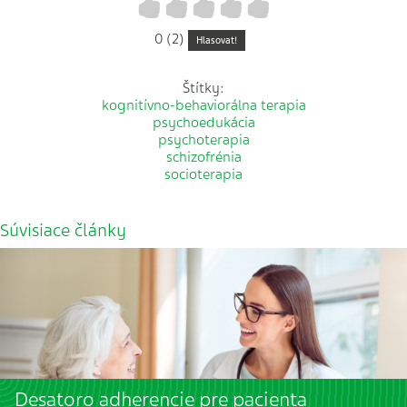
1
2
3
4
5
0 (2)
Hlasovat!
Štítky:
kognitívno-behaviorálna terapia
psychoedukácia
psychoterapia
schizofrénia
socioterapia
Súvisiace články
Desatoro adherencie pre pacienta