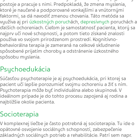
postoje a pracuje s nimi. Predpokladá, že zmena myslenia,
ktoré je naučené a podporované vonkajšími a vnútornými
faktormi, sa dá navodiť zmenou chovania. Táto metóda sa
využíva aj pri
úzkostných poruch
ách,
depresívnych
poruchách a
ďalších ochoreniach. Cieľom je samostatnosť pacienta, ktorý sa
najprv učí nové schopnosti, a potom tieto získané znalosti
používa vo svojom prirodzenom prostredí. Kognitívno-
behaviorálna terapia je zameraná na celkové skľudnenie
spôsobené prijatím choroby a odstránenie úzkostného
spôsobu myslenia.
Psychoedukácia
Súčasťou psychoterapie je aj psychoedukácia, pri ktorej sa
pacient učí lepšie porozumieť svojmu ochoreniu a žiť s ním.
Psychoterapia môže byť individuálna alebo skupinová. V
ideálnom prípade je do tohto procesu zapojená aj rodina a
najbližšie okolie pacienta.
Socioterapia
V komplexnej liečbe je často potrebná aj socioterapia. Tu ide o
opätovné osvojenie sociálnych schopností, zabezpečenie
základných sociálnych potrieb a rehabilitácie. Patrí sem napr.