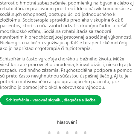
starosť o hmotné zabezpečenie, podmienky na bývanie alebo aj
rehabilitácia v pracovnom prostredí. Ide o nácvik komunikácie a
sociálnych schopností, postupujúci od jednoduchého k
zložitému. Socioterapia spravidla prebieha v skupine 6 až 8
pacientov, ktorí sa učia zaobchádzať s druhými ľuďmi a riešiť
medziľudské vzťahy. Sociálna rehabilitácia sa zaoberá
navrátením k predchádzajúcej pracovnej a sociálnej výkonnosti.
Niekedy sa na liečbu využívajú aj ďalšie terapeutické metódy,
ako je napríklad ergoterapia či fyzioterapia.
Schizofrénia často vyraďuje chorého z bežného života. Môže
viesť k strate pracovného zaradenia, k invalidizácii, niekedy aj k
rozpadu rodinného zázemia. Psychosociálna podpora a pomoc
sú preto často nevyhnutnou súčasťou úspešnej liečby. Aj tu je
potreba motivovaného a spolupracujúceho pacienta, pre
ktorého je pomoc jeho okolia obrovskou výhodou.
Schizofrénia - varovné signály, diagnóza a liečba
hlasování