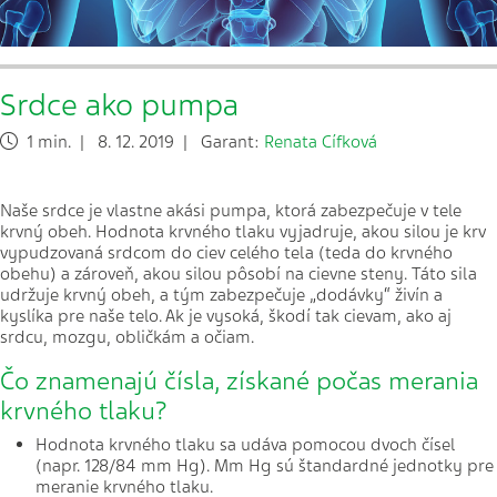
Srdce ako pumpa
1 min. | 8. 12. 2019 | Garant:
Renata Cífková
Naše srdce je vlastne akási pumpa, ktorá zabezpečuje v tele
krvný obeh. Hodnota krvného tlaku vyjadruje, akou silou je krv
vypudzovaná srdcom do ciev celého tela (teda do krvného
obehu) a zároveň, akou silou pôsobí na cievne steny. Táto sila
udržuje krvný obeh, a tým zabezpečuje „dodávky“ živín a
kyslíka pre naše telo. Ak je vysoká, škodí tak cievam, ako aj
srdcu, mozgu, obličkám a očiam.
Čo znamenajú čísla, získané počas merania
krvného tlaku?
Hodnota krvného tlaku sa udáva pomocou dvoch čísel
(napr. 128/84 mm Hg). Mm Hg sú štandardné jednotky pre
meranie krvného tlaku.