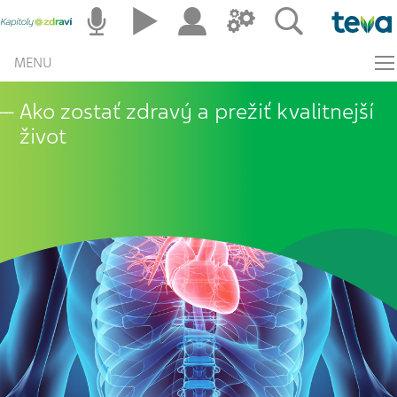
MENU
Ako zostať zdravý a prežiť kvalitnejší
život