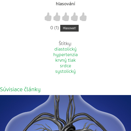
hlasování
1
2
3
4
5
0 (1)
Hlasovat!
Štítky:
diastolický
hypertenzia
krvný tlak
srdce
systolický
Súvisiace články