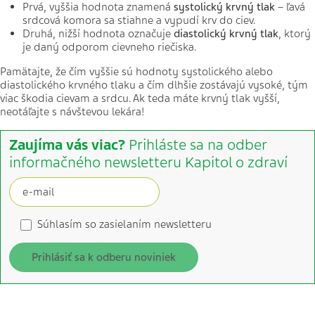
Prvá, vyššia hodnota znamená
systolický krvný tlak
– ľavá
srdcová komora sa stiahne a vypudí krv do ciev.
Druhá, nižší hodnota označuje
diastolický krvný tlak
, ktorý
je daný odporom cievneho riečiska.
Pamätajte, že čím vyššie sú hodnoty systolického alebo
diastolického krvného tlaku a čím dlhšie zostávajú vysoké, tým
viac škodia cievam a srdcu. Ak teda máte krvný tlak vyšší,
neotáľajte s návštevou lekára!
Zaujíma vás viac?
Prihláste sa na odber
informačného newsletteru Kapitol o zdraví
Súhlasím so zasielaním newsletteru
Prihlásiť sa k odberu noviniek