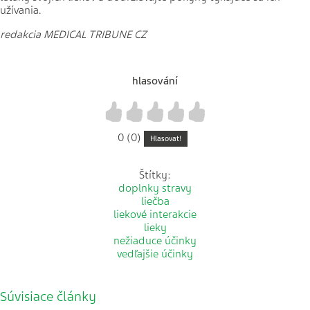
užívania.
redakcia MEDICAL TRIBUNE CZ
hlasování
1
2
3
4
5
0 (0)
Hlasovat!
Štítky:
doplnky stravy
liečba
liekové interakcie
lieky
nežiaduce účinky
vedľajšie účinky
Súvisiace články