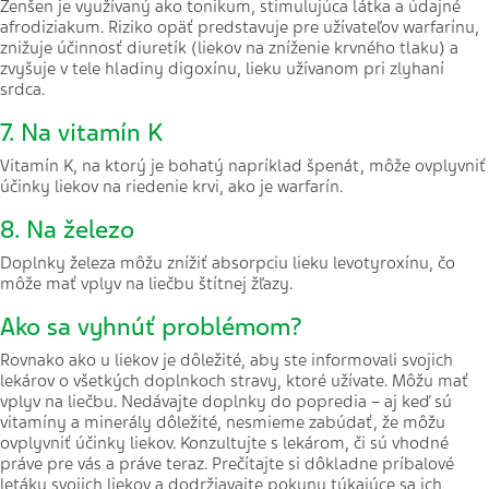
Ženšen je
využívaný ako tonikum, stimulujúca látka a údajné
afrodiziakum. Riziko opäť predstavuje pre užívateľov warfarínu,
znižuje účinnosť diuretík (liekov na zníženie krvného tlaku) a
zvyšuje v tele hladiny digoxínu, lieku užívanom pri zlyhaní
srdca.
7. Na vitamín K
Vitamín K, na ktorý je bohatý napríklad špenát, môže ovplyvniť
účinky liekov na riedenie krvi, ako je warfarín.
8. Na železo
Doplnky železa môžu znížiť absorpciu lieku levotyroxínu, čo
môže mať vplyv na liečbu štítnej žľazy.
Ako sa vyhnúť problémom?
Rovnako ako u liekov je dôležité, aby ste informovali svojich
lekárov o všetkých doplnkoch stravy, ktoré užívate. Môžu mať
vplyv na liečbu. Nedávajte doplnky do popredia – aj keď sú
vitamíny a minerály dôležité, nesmieme zabúdať, že môžu
ovplyvniť účinky liekov. Konzultujte s lekárom, či sú vhodné
práve pre vás a práve teraz. Prečítajte si dôkladne príbalové
letáky svojich liekov a dodržiavajte pokyny týkajúce sa ich