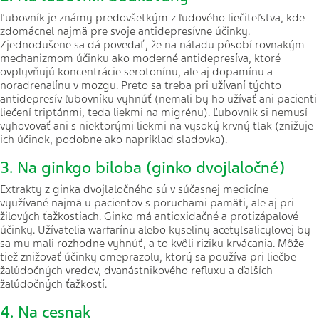
Ľubovník je známy predovšetkým z ľudového liečiteľstva, kde
zdomácnel najmä pre svoje antidepresívne účinky.
Zjednodušene sa dá povedať, že na náladu pôsobí rovnakým
mechanizmom účinku ako moderné antidepresíva, ktoré
ovplyvňujú koncentrácie serotonínu, ale aj dopamínu a
noradrenalínu v mozgu. Preto sa treba pri užívaní týchto
antidepresív ľubovníku vyhnúť (nemali by ho užívať ani pacienti
liečení triptánmi, teda liekmi na migrénu). Ľubovník si nemusí
vyhovovať ani s niektorými liekmi na vysoký krvný tlak (znižuje
ich účinok, podobne ako napríklad sladovka).
3. Na ginkgo biloba (ginko dvojlaločné)
Extrakty z ginka dvojlaločného sú v súčasnej medicíne
využívané najmä u pacientov s poruchami pamäti, ale aj pri
žilových ťažkostiach. Ginko má antioxidačné a protizápalové
účinky. Užívatelia warfarínu alebo kyseliny acetylsalicylovej by
sa mu mali rozhodne vyhnúť, a to kvôli riziku krvácania. Môže
tiež znižovať účinky omeprazolu, ktorý sa používa pri liečbe
žalúdočných vredov, dvanástnikového refluxu a ďalších
žalúdočných ťažkostí.
4. Na cesnak