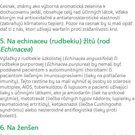
Cesnak, známy ako výborná aromatická zelenina k
dochucovaniu jedál, obsahuje celý rad účinných látok, vďaka
ktorým má antioxidačné a antiaterosklerotické vlastnosti
(zabraňujú kôrnateniu tepien). Pozor na cesnak by si mali opäť
dať tí z nás, ktorí užívajú warfarín proti zrážanlivosti krvi.
5. Na echinaceu (rudbekiu) žltú (rod
Echinacea
)
Výťažky z rudbekie úzkolistej (
Echinacea angustifolia
)
či
rudbekie purpurovej (
Echinacea purpurea
) by nemali byť
podávané pacientom s autoimunitnými chorobami či
pacientom liečeným imunosupresívami (lieky na potlačenie
imunity). Tejto rastline by sa mali vyhnúť aj osoby so sclerosis
multiplex, AIDS, tuberkulózou či lupusom a pacienti užívajúci
lieky s účinnými látkami, ako je amiodarón (liek na srdcové
arytmie), metotrexát (liečba rôznych typov nádorov, lupienky a
reumatoidnej artritídy), ketokonazol (liečba Cushingovho
syndrómu) alebo nesteroidné antiflogistiká (lieky proti
bolesti).
6. Na ženšen