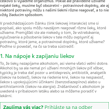
celkovo si vyladíme organizmus. Pokiaľ ale pravidelne užívame
nejaké lieky, musíme byť obozretní – potravinové doplnky, ale aj
niektoré potraviny môžu s našimi liekmi rôzne reagovať, a to nie
vždy žiaducim spôsobom.
V predchádzajúcom článku (link liekovej interakcie) sme si
popísali, ako spolu môžu navzájom reagovať rôzne lieky, ktoré
užívame. Premýšľali ste ale niekedy o tom, že vstrebávanie,
vylučovanie a pôsobenie liekov v tele môžu ovplyvniť aj
potraviny, ktoré jeme, a potravinové doplnky, ktoré užívame?
Poďme si povedať, na čo sa treba sústrediť:
1. Na nápoje k zapíjaniu liekov
To, že lieky nezapíjame alkoholom, asi vieme všetci veľmi dobre.
Alkohol by sa ale nemal pri užívaní mnohých liekov piť vôbec,
typicky je treba dať pozor u antidepresív, antibiotík, analgetík
(liekov na bolesť), liekov na riedenie krvi, liekov na nespavosť,
liekov s upokojujúcimi účinkami (benzodiazepínov) alebo u
antihistaminík (liekov na alergie). Znášanlivosť s alkoholom je
uvedená v príbalovom letáku alebo sa môžeme poradiť v
lekárni.
Zaujíma vás viac?
Prihláste sa na odber