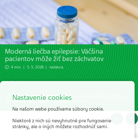
Moderná liečba epilepsie: Väčšina
pacientov môže žiť bez záchvatov
4 min. | 5. 5. 2026 | redakcia
Nastavenie cookies
Liečba epilepsie je väčšinou dlhodobá a jej cieľom je zabrániť vzniku
záchvatov a zlepšiť kvalitu života pacientov.
Na našom webe používame súbory cookie.
Niektoré z nich sú nevyhnutné pre fungovanie
stránky, ale o iných môžete rozhodnúť sami.