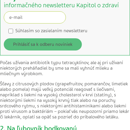
informačného newsletteru Kapitol o zdraví
Súhlasím so zasielaním newsletteru
Prihlásiť sa k odberu noviniek
Počas užívania antibiotík typu tetracyklínov, ale aj pri užívaní
niektorých preháňadiel by sme sa mali vyhnúť mlieku a
mliečnym výrobkom.
Šťavy z citrusových plodov (grapefruitov, pomarančov, limetiek
alebo pomela) majú veľký potenciál reagovať s liečivami,
napríklad s liekmi na vysoký cholesterol v krvi (statíny), s
niektorými liekmi na vysoký krvný tlak alebo na poruchy
srdcového rytmu, s niektorými antihistaminikami alebo liekmi
proti vírusom a baktériám – pokiaľ vás neupozorní priamo lekár
či lekárnik, oplatí sa opäť sa pozrieť do príbalového letáku.
2. Na ľubovník bodkovaný