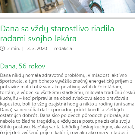
Dana sa vždy starostlivo riadila
radami svojho lekára
2 min. | 3. 3. 2020 | redakcia
Dana, 56 rokov
Dana nikdy nemala zdravotné problémy. V mladosti aktívne
športovala, a tým bohato vyvážila značný energetický príjem z
potravín: mala totiž viac ako pozitívny vzťah k čokoládam,
tortám, a vôbec ku všetkému sladkému, milovala tradičnú českú
kuchyňu – keď pripravila na obed sviečkovú alebo bravčové s
kapustou, boli to vždy ozajstné hody a nikto z rodiny (ani sama
Dana) sa neokúňal dať si poriadny prídel knedlí a všetkých
ostatných dobrôt. Dana síce po dvoch pôrodoch pribrala, ale
nebola to žiadna tragédia, a vždy zase postupne získala svoju
štíhlu postavu. Naďalej varila lahôdky českej kuchyne, ale zatiaľ,
čo jej deti zvýšený príjem kalórií, rovnako ako ona v mladosti,