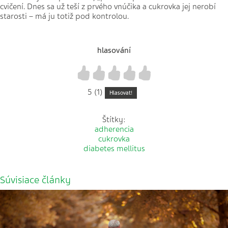
cvičení. Dnes sa už teší z prvého vnúčika a cukrovka jej nerobí
starosti – má ju totiž pod kontrolou.
hlasování
1
2
3
4
5
5 (1)
Hlasovat!
Štítky:
adherencia
cukrovka
diabetes mellitus
Súvisiace články