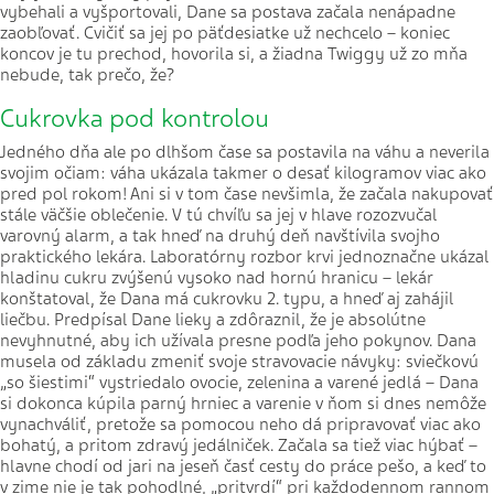
vybehali a vyšportovali, Dane sa postava začala nenápadne
zaobľovať. Cvičiť sa jej po päťdesiatke už nechcelo – koniec
koncov je tu prechod, hovorila si, a žiadna Twiggy už zo mňa
nebude, tak prečo, že?
Cukrovka pod kontrolou
Jedného dňa ale po dlhšom čase sa postavila na váhu a neverila
svojim očiam: váha ukázala takmer o desať kilogramov viac ako
pred pol rokom! Ani si v tom čase nevšimla, že začala nakupovať
stále väčšie oblečenie. V tú chvíľu sa jej v hlave rozozvučal
varovný alarm, a tak hneď na druhý deň navštívila svojho
praktického lekára. Laboratórny rozbor krvi jednoznačne ukázal
hladinu cukru zvýšenú vysoko nad hornú hranicu – lekár
konštatoval, že Dana má cukrovku 2. typu, a hneď aj zahájil
liečbu. Predpísal Dane lieky a zdôraznil, že je absolútne
nevyhnutné, aby ich užívala presne podľa jeho pokynov. Dana
musela od základu zmeniť svoje stravovacie návyky: sviečkovú
„so šiestimi“ vystriedalo ovocie, zelenina a varené jedlá – Dana
si dokonca kúpila parný hrniec a varenie v ňom si dnes nemôže
vynachváliť, pretože sa pomocou neho dá pripravovať viac ako
bohatý, a pritom zdravý jedálniček. Začala sa tiež viac hýbať –
hlavne chodí od jari na jeseň časť cesty do práce pešo, a keď to
v zime nie je tak pohodlné, „pritvrdí“ pri každodennom rannom