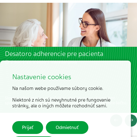
Desatoro adherencie pre pacienta
2 min. | 23. 3. 2020 |
Pavla Banýrová
Nastavenie cookies
Na našom webe používame súbory cookie.
Slovom adherencia sa označuje to, do akej miery ako pacient
Niektoré z nich sú nevyhnutné pre fungovanie
spolupracujete so zdravotníckymi pracovníkmi a dodržiavate liečbu.
stránky, ale o iných môžete rozhodnúť sami.
Prijať
Odmietnuť