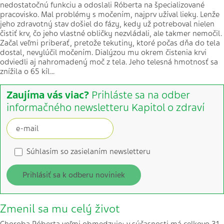
nedostatočnú funkciu a odoslali Róberta na špecializované
pracovisko. Mal problémy s močením, najprv užíval lieky. Lenže
jeho zdravotný stav došiel do fázy, kedy už potreboval nielen
čistiť krv, čo jeho vlastné obličky nezvládali, ale takmer nemočil.
Začal veľmi priberať, pretože tekutiny, ktoré počas dňa do tela
dostal, nevylúčil močením. Dialýzou mu okrem čistenia krvi
odviedli aj nahromadený moč z tela. Jeho telesná hmotnosť sa
znížila o 65 kíl...
Zaujíma vás viac?
Prihláste sa na odber
informačného newsletteru Kapitol o zdraví
Súhlasím so zasielaním newsletteru
Prihlásiť sa k odberu noviniek
Zmenil sa mu celý život