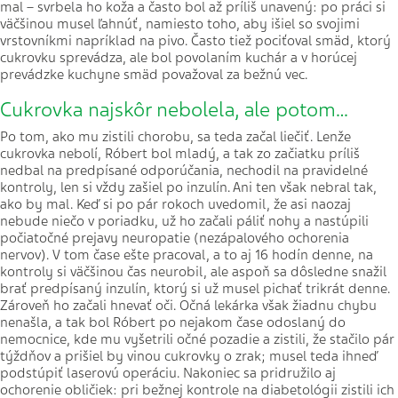
mal – svrbela ho koža a často bol až príliš unavený: po práci si
väčšinou musel ľahnúť, namiesto toho, aby išiel so svojimi
vrstovníkmi napríklad na pivo. Často tiež pociťoval smäd, ktorý
cukrovku sprevádza, ale bol povolaním kuchár a v horúcej
prevádzke kuchyne smäd považoval za bežnú vec.
Cukrovka najskôr nebolela, ale potom…
Po tom, ako mu zistili chorobu, sa teda začal liečiť. Lenže
cukrovka nebolí, Róbert bol mladý, a tak zo začiatku príliš
nedbal na predpísané odporúčania, nechodil na pravidelné
kontroly, len si vždy zašiel po inzulín. Ani ten však nebral tak,
ako by mal. Keď si po pár rokoch uvedomil, že asi naozaj
nebude niečo v poriadku, už ho začali páliť nohy a nastúpili
počiatočné prejavy neuropatie (nezápalového ochorenia
nervov). V tom čase ešte pracoval, a to aj 16 hodín denne, na
kontroly si väčšinou čas neurobil, ale aspoň sa dôsledne snažil
brať predpísaný inzulín, ktorý si už musel pichať trikrát denne.
Zároveň ho začali hnevať oči. Očná lekárka však žiadnu chybu
nenašla, a tak bol Róbert po nejakom čase odoslaný do
nemocnice, kde mu vyšetrili očné pozadie a zistili, že stačilo pár
týždňov a prišiel by vinou cukrovky o zrak; musel teda ihneď
podstúpiť laserovú operáciu. Nakoniec sa pridružilo aj
ochorenie obličiek: pri bežnej kontrole na diabetológii zistili ich