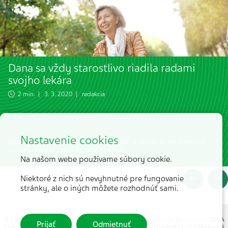
Dana sa vždy starostlivo riadila radami
svojho lekára
2 min. | 3. 3. 2020 | redakcia
Nastavenie cookies
Dana se vždy pečlivě řídila radami lékaře, a i proto se jim společně
podařilo dostat cukrovku pod kontrolu.
Na našom webe používame súbory cookie.
Niektoré z nich sú nevyhnutné pre fungovanie
stránky, ale o iných môžete rozhodnúť sami.
© 2026 MEDICAL TRIBUNE CZ, s.r.o. |
Partnerom projektu je spoločnosť TEVA
Prijať
Odmietnuť
Pharmaceuticals Slovakia, s.r.o.
|
Hlásenie nežiaducich účinkov
|
Vyhlásenie k