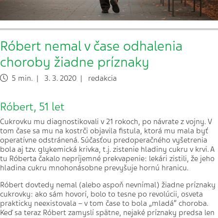
Róbert nemal v čase odhalenia
choroby žiadne príznaky
5 min. | 3. 3. 2020 | redakcia
Róbert, 51 let
Cukrovku mu diagnostikovali v 21 rokoch, po návrate z vojny. V
tom čase sa mu na kostrči objavila fistula, ktorá mu mala byť
operatívne odstránená. Súčasťou predoperačného vyšetrenia
bola aj tzv. glykemická krivka, t.j. zistenie hladiny cukru v krvi. A
tu Róberta čakalo nepríjemné prekvapenie: lekári zistili, že jeho
hladina cukru mnohonásobne prevyšuje hornú hranicu.
Róbert dovtedy nemal (alebo aspoň nevnímal) žiadne príznaky
cukrovky: ako sám hovorí, bolo to tesne po revolúcii, osveta
prakticky neexistovala – v tom čase to bola „mladá“ choroba.
Keď sa teraz Róbert zamyslí spätne, nejaké príznaky predsa len