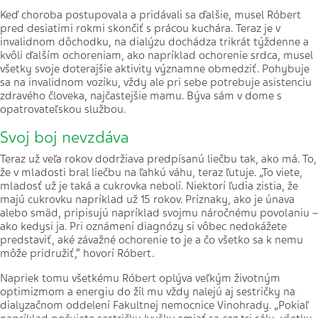
Keď choroba postupovala a pridávali sa ďalšie, musel Róbert
pred desiatimi rokmi skončiť s prácou kuchára. Teraz je v
invalidnom dôchodku, na dialýzu dochádza trikrát týždenne a
kvôli ďalším ochoreniam, ako napríklad ochorenie srdca, musel
všetky svoje doterajšie aktivity významne obmedziť. Pohybuje
sa na invalidnom vozíku, vždy ale pri sebe potrebuje asistenciu
zdravého človeka, najčastejšie mamu. Býva sám v dome s
opatrovateľskou službou.
Svoj boj nevzdáva
Teraz už veľa rokov dodržiava predpísanú liečbu tak, ako má. To,
že v mladosti bral liečbu na ľahkú váhu, teraz ľutuje. „To viete,
mladosť už je taká a cukrovka nebolí. Niektorí ľudia zistia, že
majú cukrovku napríklad už 15 rokov. Príznaky, ako je únava
alebo smäd, pripisujú napríklad svojmu náročnému povolaniu –
ako kedysi ja. Pri oznámení diagnózy si vôbec nedokážete
predstaviť, aké závažné ochorenie to je a čo všetko sa k nemu
môže pridružiť,“ hovorí Róbert.
Napriek tomu všetkému Róbert oplýva veľkým životným
optimizmom a energiu do žíl mu vždy nalejú aj sestričky na
dialyzačnom oddelení Fakultnej nemocnice Vinohrady. „Pokiaľ