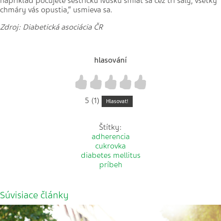
napríklad počujete sestričku Ivušku smiať sa cez tri sály, všetky
chmáry vás opustia,“ usmieva sa.
Zdroj: Diabetická asociácia ČR
hlasování
1
2
3
4
5
5 (1)
Hlasovat!
Štítky:
adherencia
cukrovka
diabetes mellitus
príbeh
Súvisiace články