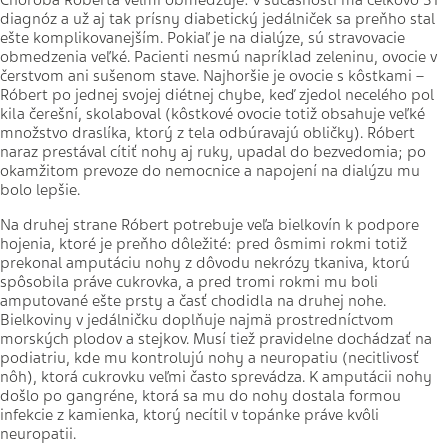
Choroba Róberta veľmi obmedzuje: v súčasnosti má celkovo 31
diagnóz a už aj tak prísny diabetický jedálniček sa preňho stal
ešte komplikovanejším. Pokiaľ je na dialýze, sú stravovacie
obmedzenia veľké. Pacienti nesmú napríklad zeleninu, ovocie v
čerstvom ani sušenom stave. Najhoršie je ovocie s kôstkami –
Róbert po jednej svojej diétnej chybe, keď zjedol necelého pol
kila čerešní, skolaboval (kôstkové ovocie totiž obsahuje veľké
množstvo draslíka, ktorý z tela odbúravajú obličky). Róbert
naraz prestával cítiť nohy aj ruky, upadal do bezvedomia; po
okamžitom prevoze do nemocnice a napojení na dialýzu mu
bolo lepšie.
Na druhej strane Róbert potrebuje veľa bielkovín k podpore
hojenia, ktoré je preňho dôležité: pred ôsmimi rokmi totiž
prekonal amputáciu nohy z dôvodu nekrózy tkaniva, ktorú
spôsobila práve cukrovka, a pred tromi rokmi mu boli
amputované ešte prsty a časť chodidla na druhej nohe.
Bielkoviny v jedálničku doplňuje najmä prostredníctvom
morských plodov a stejkov. Musí tiež pravidelne dochádzať na
podiatriu, kde mu kontrolujú nohy a neuropatiu (necitlivosť
nôh), ktorá cukrovku veľmi často sprevádza. K amputácii nohy
došlo po gangréne, ktorá sa mu do nohy dostala formou
infekcie z kamienka, ktorý necítil v topánke práve kvôli
neuropatii.