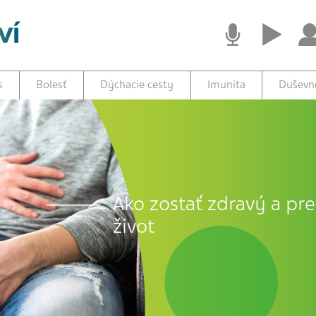
s
Bolesť
Dýchacie cesty
Imunita
Duševné
Ako zostať zdravý a prež
život