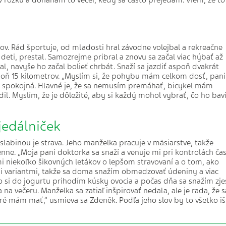
 rožku a doháňam to večer, kedy sa často prejedám. Viem, že to
ov. Rád športuje, od mladosti hral závodne volejbal a rekreačne
a deti, prestal. Samozrejme pribral a znovu sa začal viac hýbať až
, navyše ho začal bolieť chrbát. Snaží sa jazdiť aspoň dvakrát
spoň 15 kilometrov. „Myslím si, že pohybu mám celkom dosť, pani
 spokojná. Hlavné je, že sa nemusím premáhať, bicykel mám
il. Myslím, že je dôležité, aby si každý mohol vybrať, čo ho baví
 jedálniček
 slabinou je strava. Jeho manželka pracuje v mäsiarstve, takže
ne. „Moja paní doktorka sa snaží a venuje mi pri kontrolách čas
mi niekoľko šikovných letákov o lepšom stravovaní a o tom, ako
mi variantmi, takže sa doma snažím obmedzovať údeniny a viac
o si do jogurtu prihodím kúsky ovocia a počas dňa sa snažím zje
na večeru. Manželka sa zatiaľ inšpirovať nedala, ale je rada, že s
oré mám mať,“ usmieva sa Zdeněk. Podľa jeho slov by to všetko iš