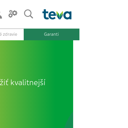
 zdravie
Garanti
iť kvalitnejší