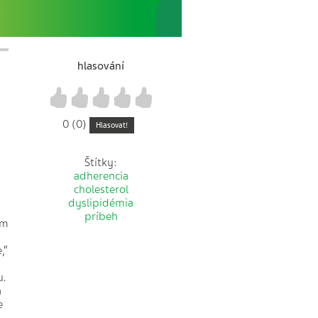
hlasování
1
2
3
4
5
0 (0)
Hlasovat!
Štítky:
adherencia
cholesterol
dyslipidémia
príbeh
am
,“
u.
a
e