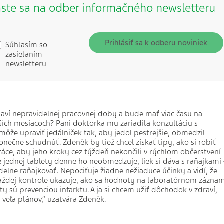
áste sa na odber informačného newsletteru
Prihlásiť sa k odberu noviniek
Súhlasím so
zasielaním
newsletteru
baví nepravidelnej pracovnej doby a bude mať viac času na
ižších mesiacoch? Pani doktorka mu zariadila konzultáciu s
ôže upraviť jedálniček tak, aby jedol pestrejšie, obmedzil
onečne schudnúť. Zdeněk by tiež chcel získať tipy, ako si robiť
ráce, aby jeho kroky cez týždeň nekončili v rýchlom občerstvení
 jednej tablety denne ho neobmedzuje, liek si dáva s raňajkami 
delne raňajkovať. Nepociťuje žiadne nežiaduce účinky a vidí, že
každej kontrole ukazuje, ako sa hodnoty na laboratórnom zázna
ty sú prevenciou infarktu. A ja si chcem užiť dôchodok v zdraví,
veľa plánov,“ uzatvára Zdeněk.