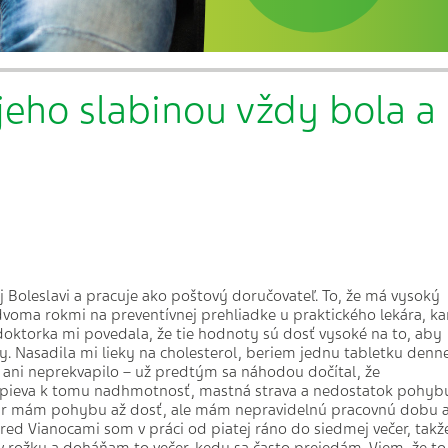
 jeho slabinou vždy bola a
j Boleslavi a pracuje ako poštový doručovateľ. To, že má vysoký
 dvoma rokmi na preventívnej prehliadke u praktického lekára, k
 doktorka mi povedala, že tie hodnoty sú dosť vysoké na to, aby
vy. Nasadila mi lieky na cholesterol, beriem jednu tabletku denne
o ani neprekvapilo – už predtým sa náhodou dočítal, že
rispieva k tomu nadhmotnosť, mastná strava a nedostatok pohyb
tár mám pohybu až dosť, ale mám nepravidelnú pracovnú dobu 
red Vianocami som v práci od piatej ráno do siedmej večer, takž