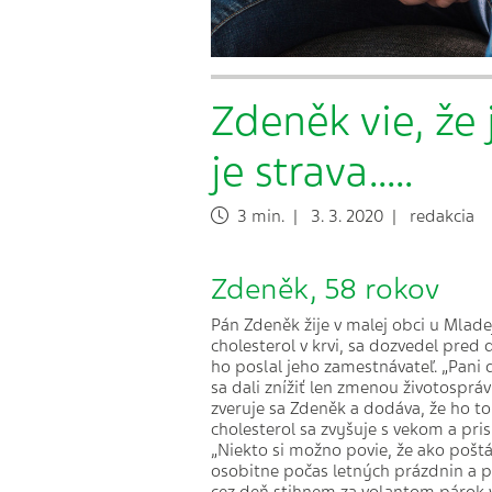
Zdeněk vie, že
je strava.....
3 min. | 3. 3. 2020 | redakcia
Zdeněk, 58 rokov
Pán Zdeněk žije v malej obci u Mlade
cholesterol v krvi, sa dozvedel pred
ho poslal jeho zamestnávateľ. „Pani
sa dali znížiť len zmenou životosprá
zveruje sa Zdeněk a dodáva, že ho t
cholesterol sa zvyšuje s vekom a p
„Niekto si možno povie, že ako poš
osobitne počas letných prázdnin a p