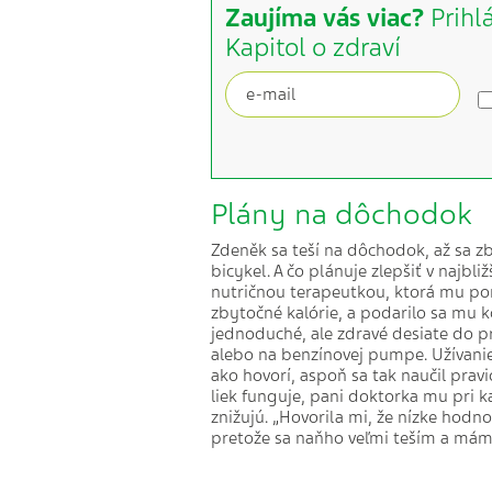
Zaujíma vás viac?
Prihl
Kapitol o zdraví
Plány na dôchodok
Zdeněk sa teší na dôchodok, až sa z
bicykel. A čo plánuje zlepšiť v najbl
nutričnou terapeutkou, ktorá mu pom
zbytočné kalórie, a podarilo sa mu k
jednoduché, ale zdravé desiate do p
alebo na benzínovej pumpe. Užívanie
ako hovorí, aspoň sa tak naučil pravi
liek funguje, pani doktorka mu pri 
znižujú. „Hovorila mi, že nízke hodno
pretože sa naňho veľmi teším a mám 