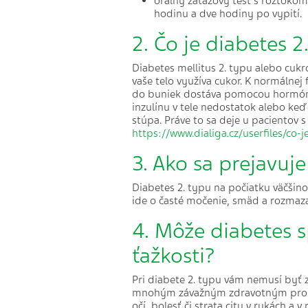
orálny záťažový test s roztokom
hodinu a dve hodiny po vypití.
2. Čo je diabetes 2
Diabetes mellitus 2. typu alebo cukr
vaše telo využíva cukor. K normálnej
do buniek dostáva pomocou hormónu in
inzulínu v tele nedostatok alebo keď
stúpa. Práve to sa deje u pacientov 
https://www.dialiga.cz/userfiles/co
3. Ako sa prejavuj
Diabetes 2. typu na počiatku väčšino
ide o časté močenie, smäd a rozmaza
4. Môže diabetes s
ťažkosti?
Pri diabete 2. typu vám nemusí byť z
mnohým závažným zdravotným problé
očí, bolesť či strata citu v rukách a