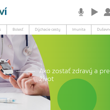
s
Bolesť
Dýchacie cesty
Imunita
Duševné
Ako zostať zdravý a prež
život