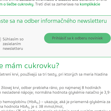
m o liečbe cukrovky
. Tretí diel sa zameriava na
komplikácie
áste sa na odber informačného newsletteru
Prihlásiť sa k odberu noviniek
Súhlasím so
zasielaním
newsletteru
, že mám cukrovku?
trení krvi, používajú sa tri testy, pri ktorých sa meria hladina
žilovej krvi, odber prebieha ráno, po najmenej 8 hodinách
en nesladené nápoje; normálna hodnota glykémie nalačno je 3,9 
ho hemoglobínu (HbA
) – ukazuje, aká je priemerná glykémia za
1c
lna hodnota HbA
je ≤ 38 mmol/mol,
1c