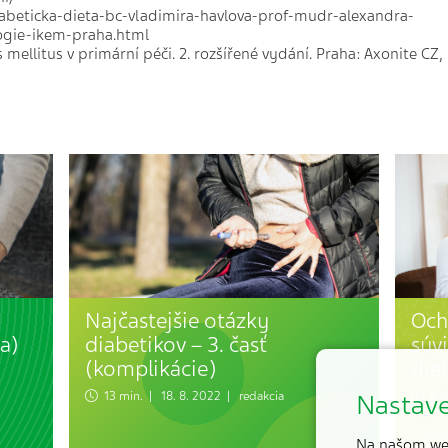
iabeticka-dieta-bc-vladimira-havlova-prof-mudr-alexandra-
ogie-ikem-praha.html
es mellitus v primární péči. 2. rozšířené vydání. Praha: Axonite CZ,
Najčastejšie otázky
Och
ba)
diabetikov – 3. časť
súv
(komplikácie)
dia
Nastave
13 min. | 18. 8. 2022 | redakcia
8 mi
Chroni
Na našom we