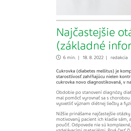
Najčastejšie ot
(základné info
6 min. | 18. 8. 2022 | redakcia
Cukrovka (diabetes mellitus) je komp
starostlivosť
zahŕňajúcu
nielen kontro
cukrovka novo diagnostikovaná, v na
Obdobie po stanovení diagnózy diabe
mal pomôcť vyrovnať sa s chorobou 
vysvetliť význam diétnej liečby a fyzi
Nižšie prinášame najčastejšie otázk
motivovaný pacient ich kladie sám, 
poučiť. Odpovede nie sú komplexné
vzdelávacími materiálmi. Prvá časť 