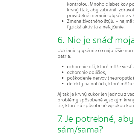
kontrolou. Mnoho diabetikov po
krvný tlak, aby zabránili zdrav
pravidelné meranie glykémie v 
Zmena životného štýlu – najmä 
fyzická aktivita a nefajčenie.
6. Nie je snáď moj
Udržanie glykémie čo najbližšie nor
patria:
ochorenie očí, ktoré môže viesť 
ochorenie obličiek,
poškodenie nervov (neuropatia)
defekty na nohách, ktoré môžu vi
Aj tak je krvný cukor len jednou z v
problémy spôsobené vysokým krvným
tie, ktoré sú spôsobené vysokou kon
7. Je potrebné, ab
sám/sama?