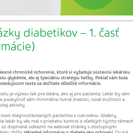
ázky diabetikov – 1. časť
rmácie)
lexné chronické ochorenie, ktoré si vyžaduje sústavnú lekársku
lu glykémie, ale aj špeciálnu stratégiu liečby. Pokiaľ vám bola
sledujúcom texte sa dočítate dôležité informácie.
tu je výzvou tak pre lekára, ako aj pre pacienta. Lekár by vám
a poskytnúť vám minimálne nutné znalosti, nové zručnosti a
ckej aktivity.
y novo diagnostikovaných pacientov s cukrovkou. Ideálny,
ale lekár by vás mal v priebehu kontrol o všetkých týchto témac
, sú doplnené odkazmi na webové stránky s dostupnými
článku zhŕňa
základné informácie o diabete ako ochorení
. Druhá