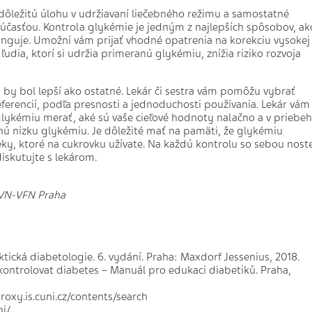
dôležitú úlohu v udržiavaní liečebného režimu a samostatné
účasťou. Kontrola glykémie je jedným z najlepších spôsobov, ak
funguje. Umožní vám prijať vhodné opatrenia na korekciu vysokej
 ľudia, ktorí si udržia primeranú glykémiu, znížia riziko rozvoja
ý by bol lepší ako ostatné. Lekár či sestra vám pomôžu vybrať
erencií, podľa presnosti a jednoduchosti používania. Lekár vám
glykémiu merať, aké sú vaše cieľové hodnoty nalačno a v priebe
ú nízku glykémiu. Je dôležité mať na pamäti, že glykémiu
lieky, ktoré na cukrovku užívate. Na každú kontrolu so sebou nost
iskutujte s lekárom.
ÚVN-VFN Praha
aktická diabetologie. 6. vydání. Praha: Maxdorf Jessenius, 2018.
t a kontrolovat diabetes – Manuál pro edukaci diabetiků. Praha,
xy.is.cuni.cz/contents/search
ni/