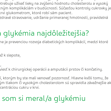
trebuje užívať lieky na zvýšenú hodnotu cholesterolu a vysoký
otným komplikáciám v budúcnosti. Súčasťou kontroly cukrovky je
krvi glukometrom, ktoré robí sám pacient.
zdravé stravovanie, udržanie primeranej hmotnosti, pravidelná
a glykémia najdôležitejšia?
me je prevenciou rozvoja diabetických komplikácií, medzi ktoré
až k slepote,
,
esť k chirurgickej operácii a amputácii prstov či končatiny.
ecí, ktorým by ste mali venovať pozornosť. Hlavne kvôli tomu, že
 tlakom či vysokým cholesterolom sú spravidla závažnejšie a
centráciou cukru v krvi.
y som si meral/a glykémiu