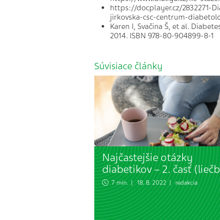
https://docplayer.cz/2832271-D
jirkovska-csc-centrum-diabetol
Karen I, Svačina Š, et al. Diabet
2014. ISBN 978-80-904899-8-1
Súvisiace články
Najčastejšie otázky
diabetikov – 2. časť (lieč
7 min. | 18. 8. 2022 | redakcia