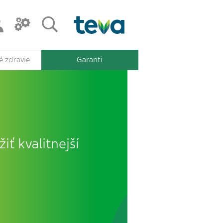
 zdravie
Garanti
iť kvalitnejší