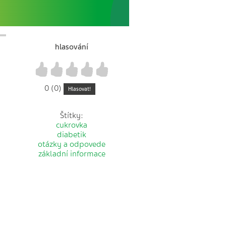
hlasování
1
2
3
4
5
0 (0)
Hlasovat!
Štítky:
cukrovka
diabetik
otázky a odpovede
základní informace
h