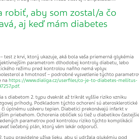
 robiť, aby som zostal/a čo
ravá, aj keď mám diabetes
 – test z krvi, ktorý ukazuje, aká bola vaša priemerná glykémia
objektívnejším parametrom dlhodobej kontroly diabetu, lebo
tického režimu pred kontrolou naňho nemá vplyv.
cholesterol a hmotnosť – podrobné vysvetlenie týchto parametro
e na
https://www.dialiga.cz/userfiles/co-je-to-diabetes-mellitus-
97257.pdf
.
 s diabetom 2. typu dvakrát až trikrát vyššie riziko vzniku
zgovej príhody. Podkladom týchto ochorení sú aterosklerotické
či úplnému uzáveru tepien. Diabetici prekonávajú infarkt v
ším priebehom. Ochorenia obličiek sú tiež u diabetikov častejši
vedených parametrov pod kontrolou riziko týchto komplikácií
avať liečebný plán, ktorý vám lekár odporučí.
2. typu pravidelne užíva lieky, aby si udržala glykémiu pod