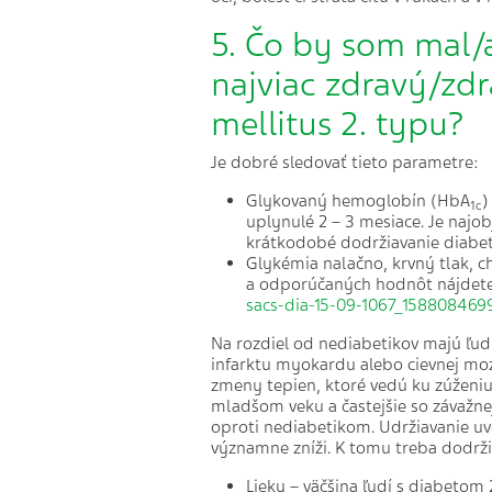
5. Čo by som mal/a
najviac zdravý/zd
mellitus 2. typu?
Je dobré sledovať tieto parametre:
Glykovaný hemoglobín (HbA
)
1c
uplynulé 2 – 3 mesiace. Je naj
krátkodobé dodržiavanie diabe
Glykémia nalačno, krvný tlak, 
a odporúčaných hodnôt nájdet
sacs-dia-15-09-1067_158808469
Na rozdiel od nediabetikov majú ľudia
infarktu myokardu alebo cievnej mo
zmeny tepien, ktoré vedú ku zúženiu 
mladšom veku a častejšie so závažnej
oproti nediabetikom. Udržiavanie u
významne zníži. K tomu treba dodrži
Lieky – väčšina ľudí s diabetom 