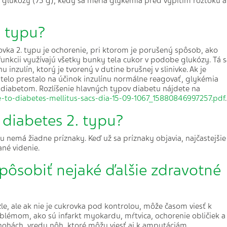
 glukózy (75 g), kedy sa meria glykémia pred vypitím roztoku a
. typu?
ovka 2. typu je ochorenie, pri ktorom je porušený spôsob, ako
 funkcii využívajú všetky bunky tela cukor v podobe glukózy. Tá 
zulín, ktorý je tvorený v dutine brušnej v slinivke. Ak je
 telo prestalo na účinok inzulínu normálne reagovať, glykémia
s diabetom. Rozlíšenie hlavných typov diabetu nájdete na
-je-to-diabetes-mellitus-sacs-dia-15-09-1067_15880846997257.pdf
.
e diabetes 2. typu?
u nemá žiadne príznaky. Keď už sa príznaky objavia, najčastejšie
né videnie.
pôsobiť nejaké ďalšie zdravotné
le, ale ak nie je cukrovka pod kontrolou, môže časom viesť k
mom, ako sú infarkt myokardu, mŕtvica, ochorenie obličiek a
 v nohách, vredy nôh, ktoré môžu viesť aj k amputáciám.