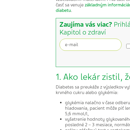
časť sa venuje
základným informáciá
diabetu
.
Zaujíma vás viac?
Prihl
Kapitol o zdraví
1. Ako lekár zistil
Diabetes sa preukáže z výsledkov vyše
krvného cukru alebo glykémia:
glykémia nalačno v čase odberu 
hladovania, pacient môže piť l
5,6 mmol/l,
vyšetrenie hodnoty glykované
posledné 2 – 3 mesiace, normá