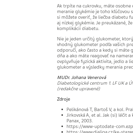
Ak trpíte na cukrovku, máte osobne 
meranie glykémie je toho kľúčovou s
si môžete overiť, že liečba diabetu 
aj nízkej glykémie. Je preukázané, že
komplikácií diabetu.
Nie je jeden určitý glukometer, ktor
vhodný glukometer podľa vašich pref
odporučí, ako často a kedy si máte 
dňa a ako máte reagovať na nameran
ovplyvňuje fyzická aktivita, jedlo a 
glukometer a výsledky merania pred
MUDr. Johana Venerová
Diabetologické centrum 1. LF UK a 
(redakčne upravené)
Zdroje
Pelikánová T, Bartoš V, a kol. Pr
Jirkovská A, et al. Jak (si) léči
Panax, 2003.
https://www-uptodate-com.ezpro
https://www.dialiga.cz/ke-staze