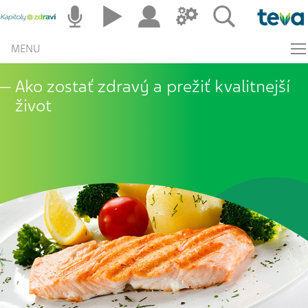
MENU
Ako zostať zdravý a prežiť kvalitnejší
život