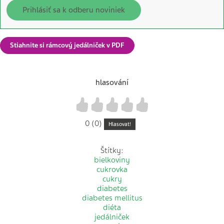
Prihlásiť sa k odberu noviniek
Stiahnite si rámcový jedálniček v PDF
hlasování
1
2
3
4
5
0 (0)
Hlasovat!
Štítky:
bielkoviny
cukrovka
cukry
diabetes
diabetes mellitus
diéta
jedálniček