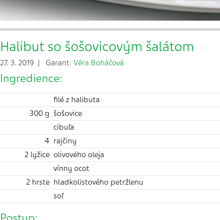
Halibut so šošovicovým šalátom
27. 3. 2019 | Garant:
Věra Boháčová
Ingredience:
filé z halibuta
300 g
šošovice
cibuľa
4
rajčiny
2 lyžice
olivového oleja
vínny ocot
2 hrste
hladkolistového petržlenu
soľ
Postup: