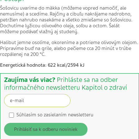
Šošovicu uvaríme do mäkka (môžeme vopred namočiť, ale
nemusíme) a scedíme. Rajčiny a cibuľu nakrájame nadrobno,
petržlen nahrubo nasekáme a všetko zmiešame so šošovicou.
Dochutíme lyžicou olivového oleja, soľou a octom. Šalát
môžeme podávať vlažný aj studený.
Halibut jemne osolíme, okoreníme a potrieme olivovým olejom.
Pripravíme buď na grile, alebo pečieme cca 20 minút v trúbe
rozpálenej na 200 °C.
Energetická hodnota: 622 kcal/2594 kJ
Zaujíma vás viac?
Prihláste sa na odber
informačného newsletteru Kapitol o zdraví
Súhlasím so zasielaním newsletteru
Prihlásiť sa k odberu noviniek