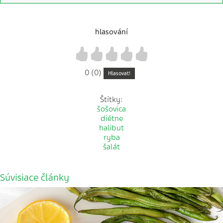
hlasování
1
2
3
4
5
0 (0)
Hlasovat!
Štítky:
šošovica
diétne
halibut
ryba
šalát
Súvisiace články