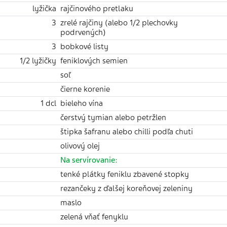
lyžička
rajčinového pretlaku
3
zrelé rajčiny (alebo 1/2 plechovky
podrvených)
3
bobkové listy
1/2 lyžičky
feniklových semien
soľ
čierne korenie
1 dcl
bieleho vína
čerstvý tymian alebo petržlen
štipka šafranu alebo chilli podľa chuti
olivový olej
Na servírovanie:
tenké plátky feniklu zbavené stopky
rezančeky z ďalšej koreňovej zeleniny
maslo
zelená vňať fenyklu