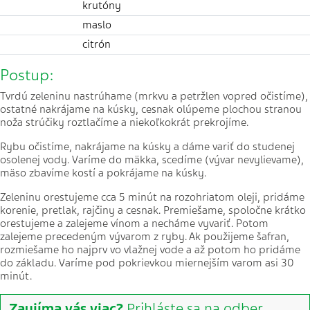
krutóny
maslo
citrón
Postup:
Tvrdú zeleninu nastrúhame (mrkvu a petržlen vopred očistíme),
ostatné nakrájame na kúsky, cesnak olúpeme plochou stranou
noža strúčiky roztlačíme a niekoľkokrát prekrojíme.
Rybu očistíme, nakrájame na kúsky a dáme variť do studenej
osolenej vody. Varíme do mäkka, scedíme (vývar nevylievame),
mäso zbavíme kostí a pokrájame na kúsky.
Zeleninu orestujeme cca 5 minút na rozohriatom oleji, pridáme
korenie, pretlak, rajčiny a cesnak. Premiešame, spoločne krátko
orestujeme a zalejeme vínom a necháme vyvariť. Potom
zalejeme precedeným vývarom z ryby. Ak použijeme šafran,
rozmiešame ho najprv vo vlažnej vode a až potom ho pridáme
do základu. Varíme pod pokrievkou miernejším varom asi 30
minút.
Zaujíma vás viac?
Prihláste sa na odber