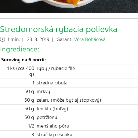
Stredomorská rybacia polievka
1 min. | 23. 3. 2019 | Garant:
Věra Boháčová
Ingredience:
Suroviny na 6 porcií:
1 ks (cca 400
ryby / rybacie filé
g)
1
stredná cibuľa
50 g
mrkvy
50 g
zeleru (môže byť aj stopkový)
50 g
feniklu (buľvy)
50 g
petržlenu
1/2
menšieho póru
3
strúčiky cesnaku