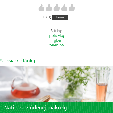
1
2
3
4
5
0 (0)
Hlasovat!
Štítky:
polievky
ryba
zelenina
Súvisiace články
Nátierka z údenej makrely