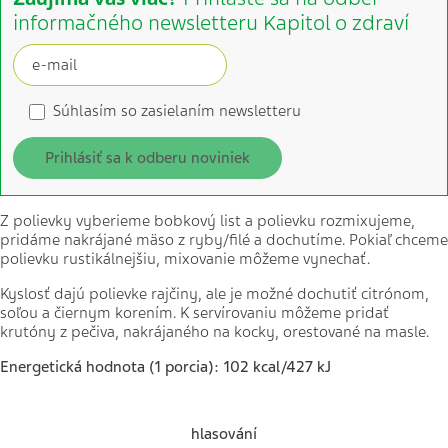
informačného newsletteru Kapitol o zdraví
Súhlasím so zasielaním newsletteru
Prihlásiť sa k odberu noviniek
Z polievky vyberieme bobkový list a polievku rozmixujeme,
pridáme nakrájané mäso z ryby/filé a dochutíme. Pokiaľ chceme
polievku rustikálnejšiu, mixovanie môžeme vynechať.
Kyslosť dajú polievke rajčiny, ale je možné dochutiť citrónom,
soľou a čiernym korením. K servírovaniu môžeme pridať
krutóny z pečiva, nakrájaného na kocky, orestované na masle.
Energetická hodnota (1 porcia): 102 kcal/427 kJ
hlasování