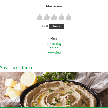
hlasování
1
2
3
4
5
1 (1)
Hlasovat!
Štítky:
zemiaky
šalát
zelenina
Súvisiace články