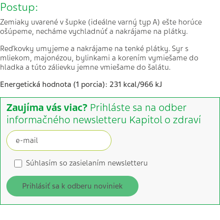
Postup:
Zemiaky uvarené v šupke (ideálne varný typ A) ešte horúce
ošúpeme, necháme vychladnúť a nakrájame na plátky.
Reďkovky umyjeme a nakrájame na tenké plátky. Syr s
mliekom, majonézou, bylinkami a korením vymiešame do
hladka a túto zálievku jemne vmiešame do šalátu.
Energetická hodnota (1 porcia): 231 kcal/966 kJ
Zaujíma vás viac?
Prihláste sa na odber
informačného newsletteru Kapitol o zdraví
Súhlasím so zasielaním newsletteru
Prihlásiť sa k odberu noviniek