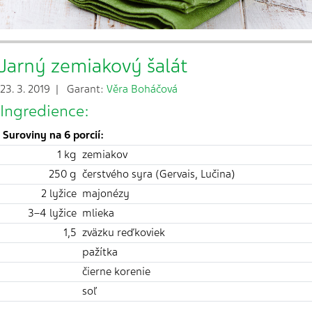
Jarný zemiakový šalát
23. 3. 2019 | Garant:
Věra Boháčová
Ingredience:
Suroviny na 6 porcií:
1 kg
zemiakov
250 g
čerstvého syra (Gervais, Lučina)
2 lyžice
majonézy
3–4 lyžice
mlieka
1,5
zväzku reďkoviek
pažítka
čierne korenie
soľ