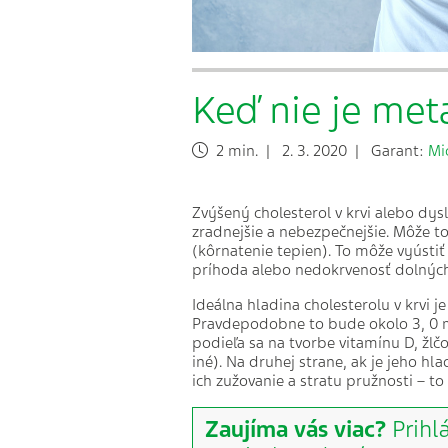
Keď nie je met
2 min. | 2. 3. 2020 | Garant:
Mi
Zvýšený cholesterol v krvi alebo dysl
zradnejšie a nebezpečnejšie. Môže t
(kôrnatenie tepien). To môže vyústiť
príhoda alebo nedokrvenosť dolných
Ideálna hladina cholesterolu v krvi j
Pravdepodobne to bude okolo 3, 0 mm
podieľa sa na tvorbe vitamínu D, žl
iné). Na druhej strane, ak je jeho hl
ich zužovanie a stratu pružnosti – 
Zaujíma vás viac?
Prihl