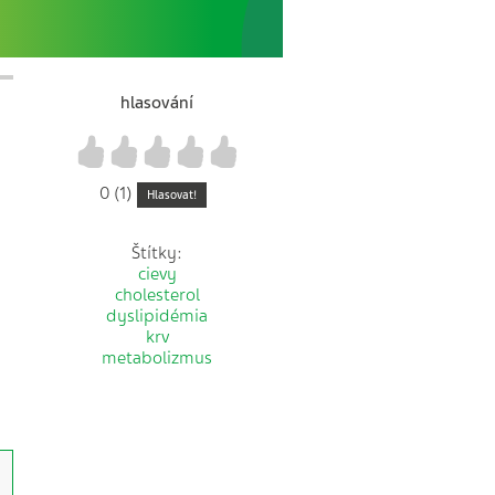
hlasování
1
2
3
4
5
0 (1)
Hlasovat!
Štítky:
cievy
cholesterol
dyslipidémia
krv
metabolizmus