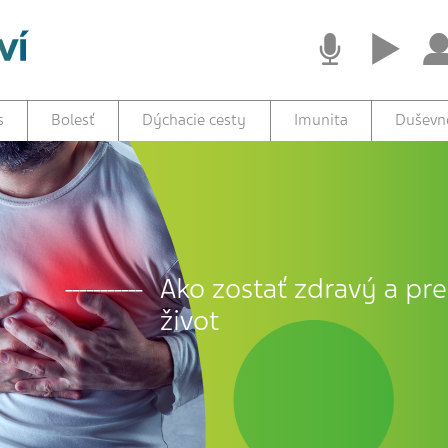
s
Bolesť
Dýchacie cesty
Imunita
Duševné
Ako zostať zdravý a prež
život