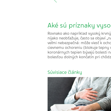
Aké sú príznaky vyso
Rovnako ako napríklad vysoký krvný 
nijako neobťažuje, často sa objaví 
veľmi nebezpečná: môže viesť k och
cievnemu ochoreniu (blokuje tepny 
koronárnych tepien bývajú bolesti na
bolesťou dolných končatín pri chôdz
Súvisiace články