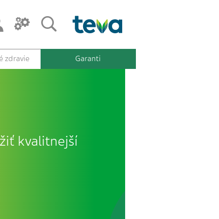
 zdravie
Garanti
iť kvalitnejší