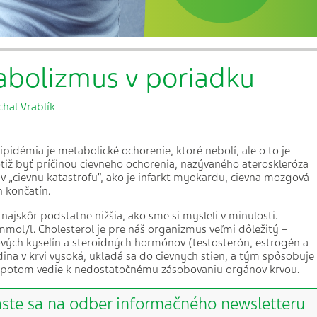
abolizmus v poriadku
chal Vrablík
ipidémia je metabolické ochorenie, ktoré nebolí, ale o to je
otiž byť príčinou cievneho ochorenia, nazývaného ateroskleróza
 v „cievnu katastrofu“, ako je infarkt myokardu, cievna mozgová
 končatín.
e najskôr podstatne nižšia, ako sme si mysleli v minulosti.
ol/l. Cholesterol je pre náš organizmus veľmi dôležitý –
čových kyselín a steroidných hormónov (testosterón, estrogén a
adina v krvi vysoká, ukladá sa do cievnych stien, a tým spôsobuje
to potom vedie k nedostatočnému zásobovaniu orgánov krvou.
áste sa na odber informačného newsletteru