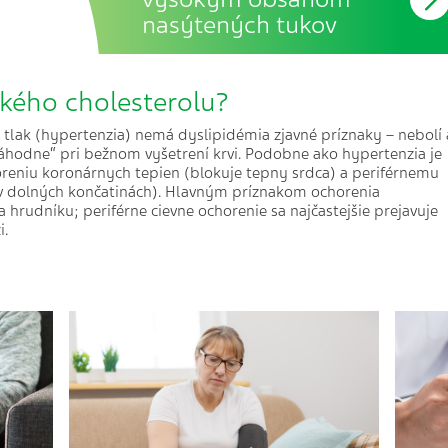
nasýtených tukov
kého cholesterolu?
tlak (hypertenzia) nemá dyslipidémia zjavné príznaky – nebolí 
„náhodne“ pri bežnom vyšetrení krvi. Podobne ako hypertenzia je
oreniu koronárnych tepien (blokuje tepny srdca) a periférnemu
v dolných končatinách). Hlavným príznakom ochorenia
 hrudníku; periférne cievne ochorenie sa najčastejšie prejavuje
i.