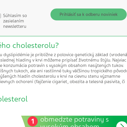
Prihlásiť sa k odberu noviniek
Súhlasím so
zasielaním
newsletteru
ého cholesterolu?
u dyslipidémie je približne z polovice genetický základ (vroden
ýslednej hladiny v krvi môžeme pripísať životnému štýlu. Najviac
ňuje konzumácia potravín s vysokým obsahom nasýtených tukov.
íšnych tukoch, ale ani rastlinné tuky väčšinou tropického pôvod
ýšených hladín cholesterolu v krvi na cievnu stenu významne
cievnych ochorení (fajčenie cigariet, obezita a telesná pasivita, či
lesterol
obmedzte potraviny s
1
vysokým obsahom