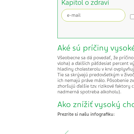
Kapitol o zdraví
Aké sú príčiny vysok
Všeobecne sa dá povedať, že príčino
vloha) a ďalších päťdesiat percent v
hladiny cholesterolu v krvi ovplyv
Tie sa skrývajú predovšetkým v živoč
ich nemajú práve málo. Pôsobenie zv
zhoršujú ďalšie tzv. rizikové faktory 
nadmerná spotreba alkoholu).
Ako znížiť vysoký cho
Prezrite si našu infografiku: