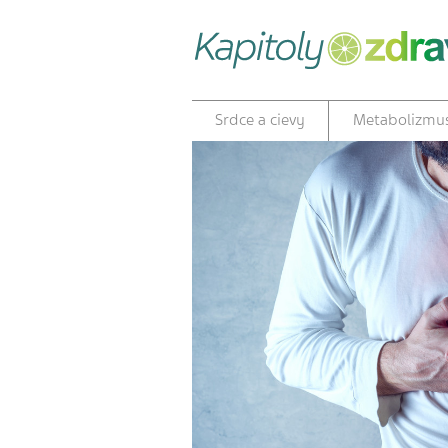
Srdce a cievy
Metabolizmu