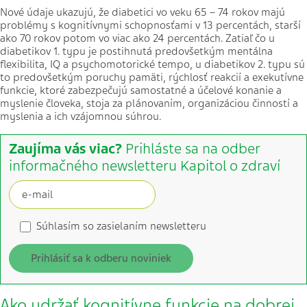
Nové údaje ukazujú, že diabetici vo veku 65 – 74 rokov majú
problémy s kognitívnymi schopnosťami v 13 percentách, starší
ako 70 rokov potom vo viac ako 24 percentách. Zatiaľ čo u
diabetikov 1. typu je postihnutá predovšetkým mentálna
flexibilita, IQ a psychomotorické tempo, u diabetikov 2. typu sú
to predovšetkým poruchy pamäti, rýchlosť reakcií a exekutívne
funkcie, ktoré zabezpečujú samostatné a účelové konanie a
myslenie človeka, stoja za plánovaním, organizáciou činností a
myslenia a ich vzájomnou súhrou.
Zaujíma vás viac?
Prihláste sa na odber
informačného newsletteru Kapitol o zdraví
Súhlasím so zasielaním newsletteru
Prihlásiť sa k odberu noviniek
Ako udržať kognitívne funkcie na dobrej