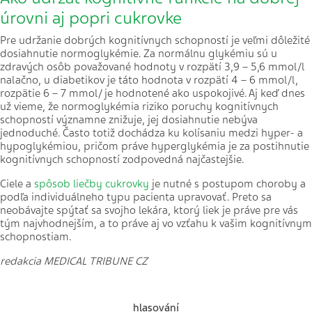
úrovni aj popri cukrovke
Pre udržanie dobrých kognitívnych schopností je veľmi dôležité
dosiahnutie normoglykémie. Za normálnu glykémiu sú u
zdravých osôb považované hodnoty v rozpätí 3,9 – 5,6 mmol/l
nalačno, u diabetikov je táto hodnota v rozpätí 4 – 6 mmol/l,
rozpätie 6 – 7 mmol/ je hodnotené ako uspokojivé. Aj keď dnes
už vieme, že normoglykémia riziko poruchy kognitívnych
schopností významne znižuje, jej dosiahnutie nebýva
jednoduché. Často totiž dochádza ku kolísaniu medzi hyper- a
hypoglykémiou, pričom práve hyperglykémia je za postihnutie
kognitívnych schopností zodpovedná najčastejšie.
Ciele a
spôsob liečby cukrovky
je nutné s postupom choroby a
podľa individuálneho typu pacienta upravovať. Preto sa
neobávajte spýtať sa svojho lekára, ktorý liek je práve pre vás
tým najvhodnejším, a to práve aj vo vzťahu k vašim kognitívnym
schopnostiam.
redakcia MEDICAL TRIBUNE CZ
hlasování