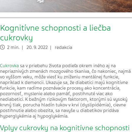
Kognitívne schopnosti a liečba
cukrovky
2 min. | 20. 9. 2022 | redakcia
Cukrovka
sa v priebehu života podieľa okrem iného aj na
nepriaznivých zmenách mozgového tkaniva, čo nakoniec, najmä
vo vyššom veku, môže viesť ku zníženiu mentálnej funkcie,
napríklad k demencii. Ukazuje sa, že diabetici majú kognitívne
funkcie, kam radíme poznávacie procesy ako koncentrácia,
pozornosť, myslenie alebo pamäť, postihnuté viac ako
nediabetici. K bežným rizikovým faktorom, ktorými sú vysoký
krvný tlak, porucha hladín tukov v krvi (dyslipidémia), cievne
postihnutie alebo obezita, sa navyše u diabetikov pridáva
hyperglykémia aj hypoglykémia.
Vplyv cukrovky na kognitívne schopnosti