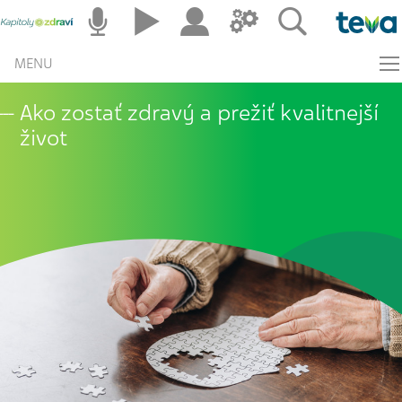
MENU
Ako zostať zdravý a prežiť kvalitnejší
život