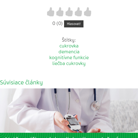
1
2
3
4
5
0 (0)
Hlasovat!
Štítky:
cukrovka
demencia
kognitívne funkcie
liečba cukrovky
Súvisiace články