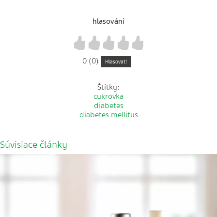
hlasování
1
2
3
4
5
0 (0)
Hlasovat!
Štítky:
cukrovka
diabetes
diabetes mellitus
Súvisiace články