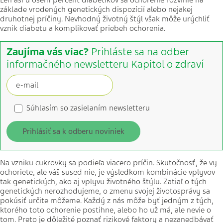
Len asi u osem percent diabetikov sa ochorenie rozvinie na
základe vrodených genetických dispozícií alebo nejakej
druhotnej príčiny. Nevhodný životný štýl však môže urýchliť
vznik diabetu a komplikovať priebeh ochorenia.
Zaujíma vás viac?
Prihláste sa na odber
informačného newsletteru Kapitol o zdraví
Súhlasím so zasielaním newsletteru
Prihlásiť sa k odberu noviniek
Na vzniku cukrovky sa podieľa viacero príčin. Skutočnosť, že vy
ochoriete, ale váš sused nie, je výsledkom kombinácie vplyvov
tak genetických, ako aj vplyvu životného štýlu. Zatiaľ o tých
genetických nerozhodujeme, o zmenu svojej životosprávy sa
pokúsiť určite môžeme. Každý z nás môže byť jedným z tých,
ktorého toto ochorenie postihne, alebo ho už má, ale nevie o
tom. Preto je dôležité poznať rizikové faktory a nezanedbávať