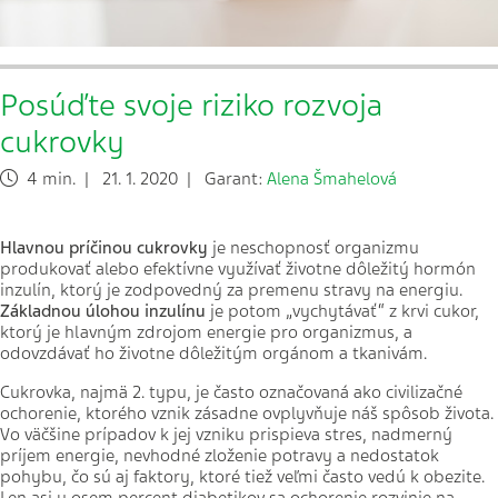
Posúďte svoje riziko rozvoja
cukrovky
4 min. | 21. 1. 2020 | Garant:
Alena Šmahelová
Hlavnou príčinou cukrovky
je neschopnosť organizmu
produkovať alebo efektívne využívať životne dôležitý hormón
inzulín, ktorý je zodpovedný za premenu stravy na energiu.
Základnou úlohou inzulínu
je potom „vychytávať“ z krvi cukor,
ktorý je hlavným zdrojom energie pro organizmus, a
odovzdávať ho životne dôležitým orgánom a tkanivám.
Cukrovka, najmä 2. typu, je často označovaná ako civilizačné
ochorenie, ktorého vznik zásadne ovplyvňuje náš spôsob života.
Vo väčšine prípadov k jej vzniku prispieva stres, nadmerný
príjem energie, nevhodné zloženie potravy a nedostatok
pohybu, čo sú aj faktory, ktoré tiež veľmi často vedú k obezite.