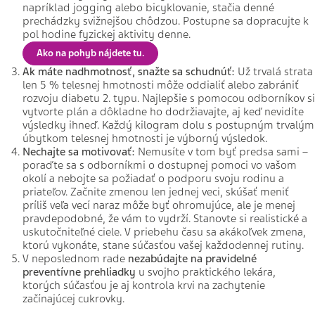
napríklad jogging alebo bicyklovanie, stačia denné
prechádzky svižnejšou chôdzou. Postupne sa dopracujte k
pol hodine fyzickej aktivity denne.
Ako na pohyb nájdete tu.
Ak máte nadhmotnosť, snažte sa schudnúť:
Už trvalá strata
len 5 % telesnej hmotnosti môže oddialiť alebo zabrániť
rozvoju diabetu 2. typu. Najlepšie s pomocou odborníkov si
vytvorte plán a dôkladne ho dodržiavajte, aj keď nevidíte
výsledky ihneď. Každý kilogram dolu s postupným trvalým
úbytkom telesnej hmotnosti je výborný výsledok.
Nechajte sa motivovať:
Nemusíte v tom byť predsa sami –
poraďte sa s odborníkmi o dostupnej pomoci vo vašom
okolí a nebojte sa požiadať o podporu svoju rodinu a
priateľov. Začnite zmenou len jednej veci, skúšať meniť
príliš veľa vecí naraz môže byť ohromujúce, ale je menej
pravdepodobné, že vám to vydrží. Stanovte si realistické a
uskutočniteľné ciele. V priebehu času sa akákoľvek zmena,
ktorú vykonáte, stane súčasťou vašej každodennej rutiny.
V neposlednom rade
nezabúdajte na pravidelné
preventívne prehliadky
u svojho praktického lekára,
ktorých súčasťou je aj kontrola krvi na zachytenie
začínajúcej cukrovky.