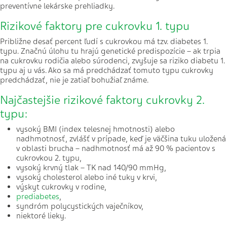
preventívne lekárske prehliadky.
Rizikové faktory pre cukrovku 1. typu
Približne desať percent ľudí s cukrovkou má tzv. diabetes 1.
typu. Značnú úlohu tu hrajú genetické predispozície – ak trpia
na cukrovku rodičia alebo súrodenci, zvyšuje sa riziko diabetu 1.
typu aj u vás. Ako sa má predchádzať tomuto typu cukrovky
predchádzať, nie je zatiaľ bohužiaľ známe.
Najčastejšie rizikové faktory cukrovky 2.
typu:
vysoký BMI (index telesnej hmotnosti) alebo
nadhmotnosť, zvlášť v prípade, keď je väčšina tuku uložená
v oblasti brucha – nadhmotnosť má až 90 % pacientov s
cukrovkou 2. typu,
vysoký krvný tlak – TK nad 140/90 mmHg,
vysoký cholesterol alebo iné tuky v krvi,
výskyt cukrovky v rodine,
prediabetes
,
syndróm polycystických vaječníkov,
niektoré lieky.