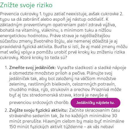
Znížte svoje riziko
Prevencia cukrovky 1. typu zatiaľ neexistuje, avšak cukrovke 2.
typu sa dá zabrániť alebo aspoň jej nástup oddialiť. K
základným preventívnym opatreniam patrí zdravá výživa,
bohatá na vitamíny, vlákninu, s minimom tuku a nižšou
energetickou hodnotou. Práve strava je najdôležitejšou
súčasťou zmeny životného štýlu, ale nemenej dôležitá je aj
pravidelná fyzická aktivita. Buďte si istí, že aj malé zmeny môžu
mať veľký vplyv a pomôžu urobiť prvé kroky ku zníženiu rizika
cukrovky. Ktoré kroky to teda sú?
Zmeňte svoj jedálniček:
Vyraďte sladkosti a sladké nápoje
a obmedzte množstvo príloh a pečiva. Plánujte svoj
jedálniček tak, aby bol založený na väčšom množstve
zeleniny, rastlinných bielkovín, celozrnných potravín,
chudého mäsa, rýb, strukovín a orechov. Priaznivá môže
byť aj tzv. stredomorská strava, ktorá je navyše aj
prevenciou srdcových chorôb.
Jedálničky nájdete tu.
Zvýšte svoju fyzickú aktivitu:
Začnite skracovaním času
stráveného sedením tak, že ho každých minimálne 30
minút prerušíte. Hlavným cieľom by malo byť minimálne
150 minút fyzických aktivít týždenne – ak vás nebaví