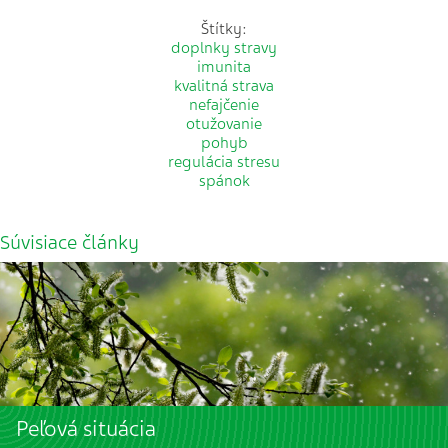
Štítky:
doplnky stravy
imunita
kvalitná strava
nefajčenie
otužovanie
pohyb
regulácia stresu
spánok
Súvisiace články
Peľová situácia