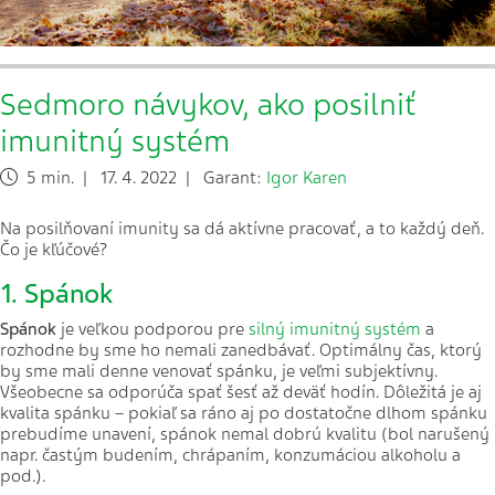
Sedmoro návykov, ako posilniť
imunitný systém
5 min. | 17. 4. 2022 | Garant:
Igor Karen
Na posilňovaní imunity sa dá aktívne pracovať, a to každý deň.
Čo je kľúčové?
1. Spánok
Spánok
je veľkou podporou pre
silný imunitný systém
a
rozhodne by sme ho nemali zanedbávať. Optimálny čas, ktorý
by sme mali denne venovať spánku, je veľmi subjektívny.
Všeobecne sa odporúča spať šesť až deväť hodín. Dôležitá je aj
kvalita spánku – pokiaľ sa ráno aj po dostatočne dlhom spánku
prebudíme unavení, spánok nemal dobrú kvalitu (bol narušený
napr. častým budením, chrápaním, konzumáciou alkoholu a
pod.).