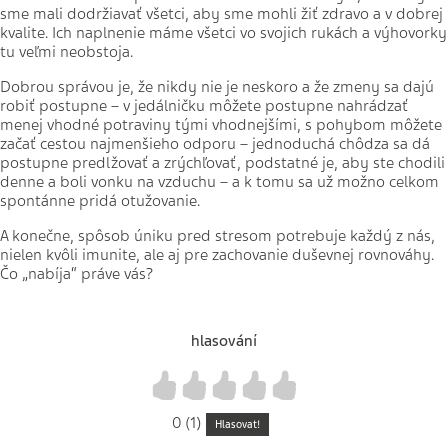
sme mali dodržiavať všetci, aby sme mohli žiť zdravo a v dobrej
kvalite. Ich naplnenie máme všetci vo svojich rukách a výhovorky
tu veľmi neobstoja.
Dobrou správou je, že nikdy nie je neskoro a že zmeny sa dajú
robiť postupne – v jedálničku môžete postupne nahrádzať
menej vhodné potraviny tými vhodnejšími, s pohybom môžete
začať cestou najmenšieho odporu – jednoduchá chôdza sa dá
postupne predlžovať a zrýchľovať, podstatné je, aby ste chodili
denne a boli vonku na vzduchu – a k tomu sa už možno celkom
spontánne pridá otužovanie.
A konečne, spôsob úniku pred stresom potrebuje každý z nás,
nielen kvôli imunite, ale aj pre zachovanie duševnej rovnováhy.
Čo „nabíja“ práve vás?
hlasování
1
2
3
4
5
0 (1)
Hlasovat!