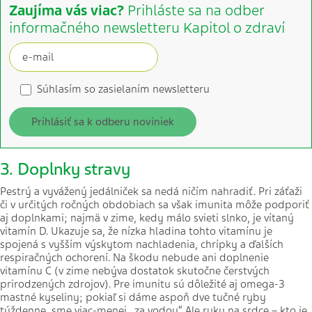
Zaujíma vás viac?
Prihláste sa na odber
informačného newsletteru Kapitol o zdraví
Súhlasím so zasielaním newsletteru
Prihlásiť sa k odberu noviniek
3.
Doplnky stravy
Pestrý a vyvážený jedálniček sa nedá ničím nahradiť. Pri záťaži
či v určitých ročných obdobiach sa však imunita môže podporiť
aj doplnkami; najmä v zime, kedy málo svieti slnko, je vítaný
vitamín D. Ukazuje sa, že nízka hladina tohto vitamínu je
spojená s vyšším výskytom nachladenia, chrípky a ďalších
respiračných ochorení. Na škodu nebude ani doplnenie
vitamínu C (v zime nebýva dostatok skutočne čerstvých
prirodzených zdrojov). Pre imunitu sú dôležité aj omega-3
mastné kyseliny; pokiaľ si dáme aspoň dve tučné ryby
týždenne, sme viac-menej „za vodou“. Ale ruku na srdce – kto je