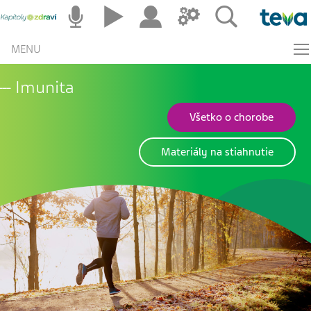
MENU
Imunita
Všetko o chorobe
Materiály na stiahnutie