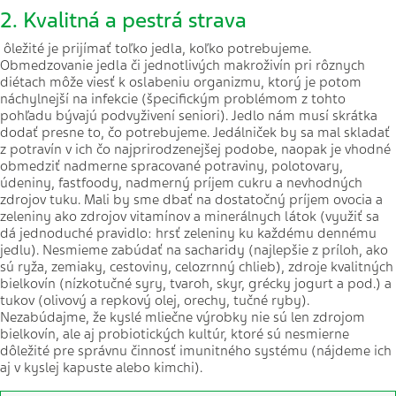
2. Kvalitná a pestrá strava
ôležité je prijímať toľko jedla, koľko potrebujeme.
Obmedzovanie jedla či jednotlivých makroživín pri rôznych
diétach môže viesť k oslabeniu organizmu, ktorý je potom
náchylnejší na infekcie (špecifickým problémom z tohto
pohľadu bývajú podvyživení seniori). Jedlo nám musí skrátka
dodať presne to, čo potrebujeme. Jedálniček by sa mal skladať
z potravín v ich čo najprirodzenejšej podobe, naopak je vhodné
obmedziť nadmerne spracované potraviny, polotovary,
údeniny, fastfoody, nadmerný príjem cukru a nevhodných
zdrojov tuku. Mali by sme dbať na dostatočný príjem ovocia a
zeleniny ako zdrojov vitamínov a minerálnych látok (využiť sa
dá jednoduché pravidlo: hrsť zeleniny ku každému dennému
jedlu). Nesmieme zabúdať na sacharidy (najlepšie z príloh, ako
sú ryža, zemiaky, cestoviny, celozrnný chlieb), zdroje kvalitných
bielkovín (nízkotučné syry, tvaroh, skyr, grécky jogurt a pod.) a
tukov (olivový a repkový olej, orechy, tučné ryby).
Nezabúdajme, že kyslé mliečne výrobky nie sú len zdrojom
bielkovín, ale aj probiotických kultúr, ktoré sú nesmierne
dôležité pre správnu činnosť imunitného systému (nájdeme ich
aj v kyslej kapuste alebo kimchi).