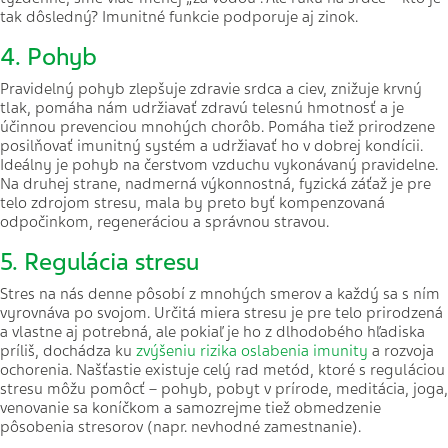
tak dôsledný? Imunitné funkcie podporuje aj zinok.
4. Pohyb
Pravidelný pohyb zlepšuje zdravie srdca a ciev, znižuje krvný
tlak, pomáha nám udržiavať zdravú telesnú hmotnosť a je
účinnou prevenciou mnohých chorôb. Pomáha tiež prirodzene
posilňovať imunitný systém a udržiavať ho v dobrej kondícii.
Ideálny je pohyb na čerstvom vzduchu vykonávaný pravidelne.
Na druhej strane, nadmerná výkonnostná, fyzická záťaž je pre
telo zdrojom stresu, mala by preto byť kompenzovaná
odpočinkom, regeneráciou a správnou stravou.
5. Regulácia stresu
Stres na nás denne pôsobí z mnohých smerov a každý sa s ním
vyrovnáva po svojom. Určitá miera stresu je pre telo prirodzená
a vlastne aj potrebná, ale pokiaľ je ho z dlhodobého hľadiska
príliš, dochádza ku
zvýšeniu rizika oslabenia imunity
a rozvoja
ochorenia. Našťastie existuje celý rad metód, ktoré s reguláciou
stresu môžu pomôcť – pohyb, pobyt v prírode, meditácia, joga,
venovanie sa koníčkom a samozrejme tiež obmedzenie
pôsobenia stresorov (napr. nevhodné zamestnanie).