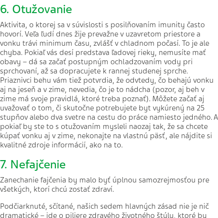
6. Otužovanie
Aktivita, o ktorej sa v súvislosti s posilňovaním imunity často
hovorí. Veľa ľudí dnes žije prevažne v uzavretom priestore a
vonku trávi minimum času, zvlášť v chladnom počasí. To je ale
chyba. Pokiaľ vás desí predstava ľadovej rieky, nemusíte mať
obavy – dá sa začať postupným ochladzovaním vody pri
sprchovaní, až sa dopracujete k rannej studenej sprche.
Priaznivci behu vám tiež potvrdia, že odvtedy, čo behajú vonku
aj na jeseň a v zime, nevedia, čo je to nádcha (pozor, aj beh v
zime má svoje pravidlá, ktoré treba poznať). Môžete začať aj
uvažovať o tom, či skutočne potrebujete byt vykúrený na 25
stupňov alebo dva svetre na cestu do práce namiesto jedného. A
pokiaľ by ste to s otužovaním mysleli naozaj tak, že sa chcete
kúpať vonku aj v zime, nekonajte na vlastnú päsť, ale nájdite si
kvalitné zdroje informácií, ako na to.
7. Nefajčenie
Zanechanie fajčenia by malo byť úplnou samozrejmosťou pre
všetkých, ktorí chcú zostať zdraví.
Podčiarknuté, sčítané, našich sedem hlavných zásad nie je nič
dramatické – ide o piliere zdravého životného štýlu, ktoré by