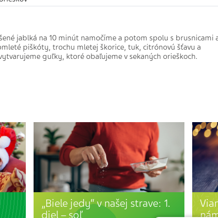
šené jablká na 10 minút namočíme a potom spolu s brusnicami 
leté piškóty, trochu mletej škorice, tuk, citrónovú šťavu a
vytvarujeme guľky, ktoré obaľujeme v sekaných orieškoch.
„Biele jedy“ v našej strave: 1.
Via
diel – soľ
nám