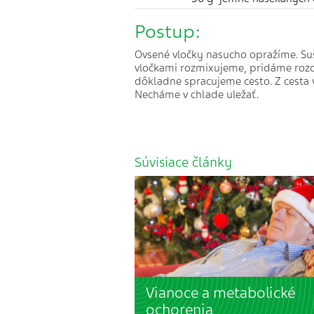
Postup:
Ovsené vločky nasucho opražíme. Su
vločkami rozmixujeme, pridáme rozom
dôkladne spracujeme cesto. Z cesta 
Necháme v chlade uležať.
Súvisiace články
Vianoce a metabolické
ochorenia