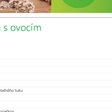
y s ovocím
ateľného tuku
orieškov