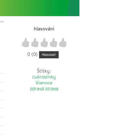
hlasování
1
2
3
4
5
0 (0)
Hlasovat!
Štítky:
cukrovinky
Vianoce
zdravá strava