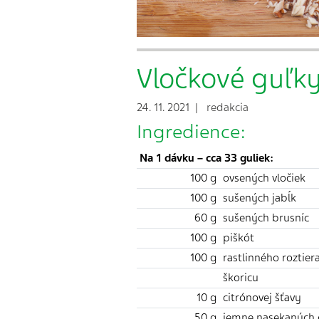
Vločkové guľk
24. 11. 2021 | redakcia
Ingredience:
Na 1 dávku – cca 33 guliek:
100 g
ovsených vločiek
100 g
sušených jabĺk
60 g
sušených brusníc
100 g
piškót
100 g
rastlinného roztier
škoricu
10 g
citrónovej šťavy
50 g
jemne nasekaných 