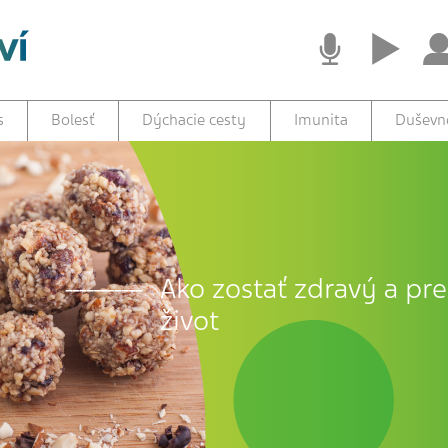
s
Bolesť
Dýchacie cesty
Imunita
Duševné
Ako zostať zdravý a prež
život