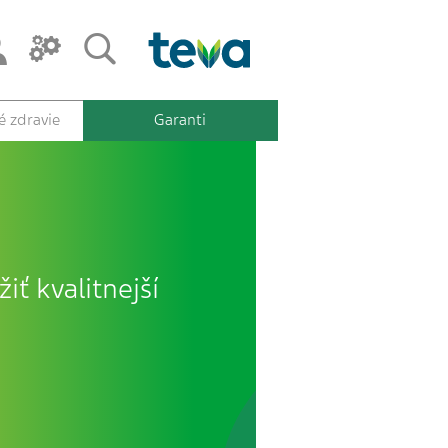
 zdravie
Garanti
iť kvalitnejší