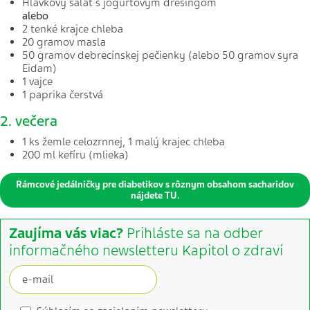
Hlávkový šalát s jogurtovým dresingom
alebo
2 tenké krajce chleba
20 gramov masla
50 gramov debrecínskej pečienky (alebo 50 gramov syra
Eidam)
1 vajce
1 paprika čerstvá
2. večera
1 ks žemle celozrnnej, 1 malý krajec chleba
200 ml kefíru (mlieka)
Rámcové jedálničky pre diabetikov s rôznym obsahom sacharidov
nájdete TU.
Zaujíma vás viac?
Prihláste sa na odber
informačného newsletteru Kapitol o zdraví