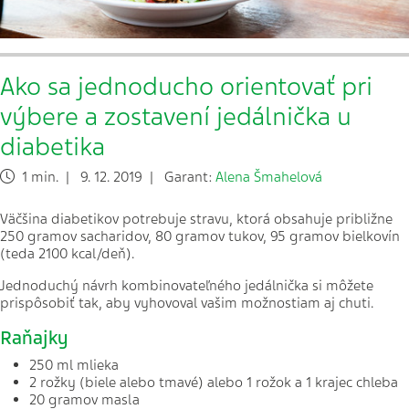
Ako sa jednoducho orientovať pri
výbere a zostavení jedálnička u
diabetika
1 min. | 9. 12. 2019 | Garant:
Alena Šmahelová
Väčšina diabetikov potrebuje stravu, ktorá obsahuje približne
250 gramov sacharidov, 80 gramov tukov, 95 gramov bielkovín
(teda 2100 kcal/deň).
Jednoduchý návrh kombinovateľného jedálnička si môžete
prispôsobiť tak, aby vyhovoval vašim možnostiam aj chuti.
Raňajky
250 ml mlieka
2 rožky (biele alebo tmavé) alebo 1 rožok a 1 krajec chleba
20 gramov masla