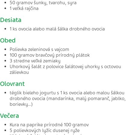
50 gramov šunky, tvarohu, syra
1 veľká rajčina
Desiata
1 ks ovocia alebo malá šálka drobného ovocia
Obed
Polievka zeleninová s vajcom
100 gramov bravčový prírodný plátok
3 stredne veľké zemiaky
Uhorkový šalát z polovice šalátovej uhorky s octovou
zálievkou
Olovrant
téglik bieleho jogurtu s 1 ks ovocia alebo malou šálkou
drobného ovocia (mandarínka, malý pomaranč, jablko,
borievky…)
Večera
Kura na paprike prírodné 100 gramov
5 polievkových lyžíc dusenej ryže