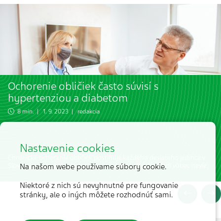
Ochorenie obličiek často súvisí s
hypertenziou a diabetom
8 min. | 1. 9. 2023 | redakcia
Nastavenie cookies
Chronické ochorenie obličiek postihuje každého desiateho jedinca v
Slovenskej republike. Nebolí, takže o ňom veľká časť ľudí vôbec nevie,
Na našom webe používame súbory cookie.
Niektoré z nich sú nevyhnutné pre fungovanie
stránky, ale o iných môžete rozhodnúť sami.