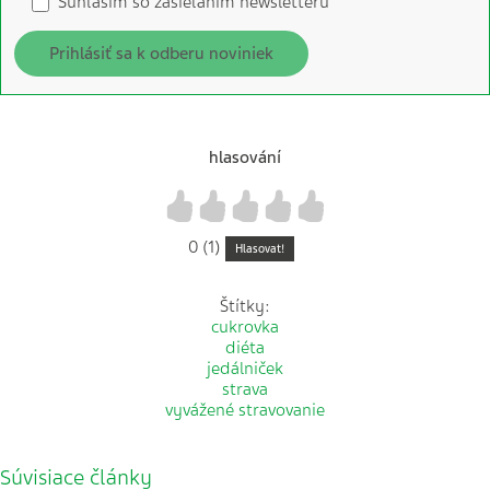
Súhlasím so zasielaním newsletteru
Prihlásiť sa k odberu noviniek
hlasování
1
2
3
4
5
0 (1)
Hlasovat!
Štítky:
cukrovka
diéta
jedálniček
strava
vyvážené stravovanie
Súvisiace články