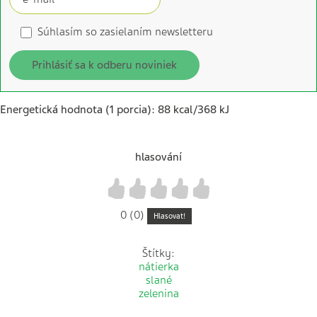
Súhlasím so zasielaním newsletteru
Prihlásiť sa k odberu noviniek
Energetická hodnota (1 porcia): 88 kcal/368 kJ
hlasování
1
2
3
4
5
0 (0)
Hlasovat!
Štítky:
nátierka
slané
zelenina