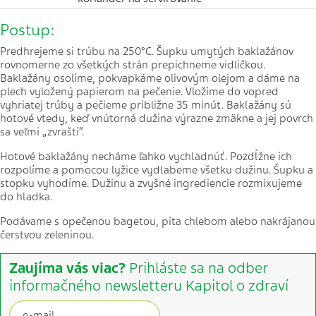
Postup:
Predhrejeme si trúbu na 250°C. Šupku umytých baklažánov
rovnomerne zo všetkých strán prepichneme vidličkou.
Baklažány osolíme, pokvapkáme olivovým olejom a dáme na
plech vyložený papierom na pečenie. Vložíme do vopred
vyhriatej trúby a pečieme približne 35 minút. Baklažány sú
hotové vtedy, keď vnútorná dužina výrazne zmäkne a jej povrch
sa veľmi „zvraští“.
Hotové baklažány necháme ľahko vychladnúť. Pozdĺžne ich
rozpolíme a pomocou lyžice vydlabeme všetku dužinu. Šupku a
stopku vyhodíme. Dužinu a zvyšné ingrediencie rozmixujeme
do hladka.
Podávame s opečenou bagetou, pita chlebom alebo nakrájanou
čerstvou zeleninou.
Zaujíma vás viac?
Prihláste sa na odber
informačného newsletteru Kapitol o zdraví