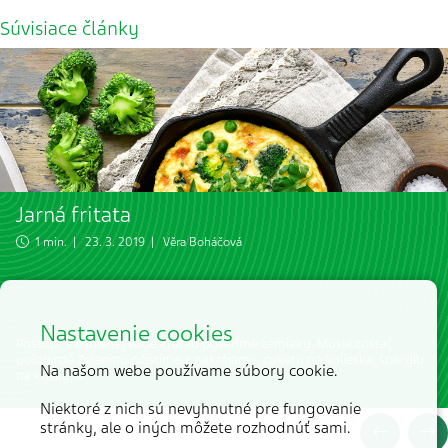
Súvisiace články
Jarná fritata
1 min. | 23. 3. 2019 |
Věra Boháčová
Nastavenie cookies
Postup: V osolenej vode krátko povaríme zemiaky. Musia zostať
polotvrdé.Zeleninu očistíme a nakrájame, cuketu na kolieska, špargľu
Na našom webe používame súbory cookie.
na kúsky, a…
Niektoré z nich sú nevyhnutné pre fungovanie
stránky, ale o iných môžete rozhodnúť sami.