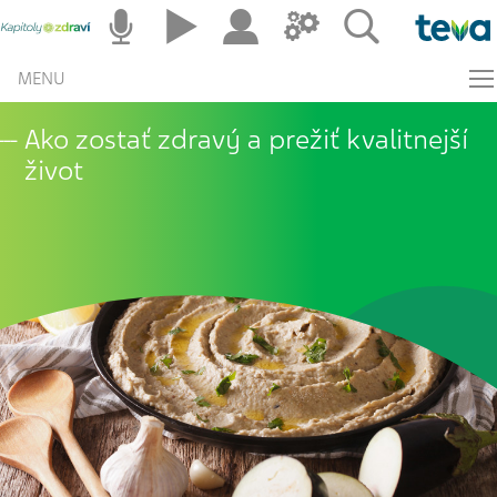
MENU
Ako zostať zdravý a prežiť kvalitnejší
život