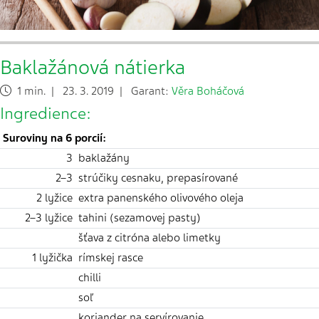
Baklažánová nátierka
1 min. | 23. 3. 2019 | Garant:
Věra Boháčová
Ingredience:
Suroviny na 6 porcií:
3
baklažány
2–3
strúčiky cesnaku, prepasírované
2 lyžice
extra panenského olivového oleja
2–3 lyžice
tahini (sezamovej pasty)
šťava z citróna alebo limetky
1 lyžička
rímskej rasce
chilli
soľ
koriander na servírovanie