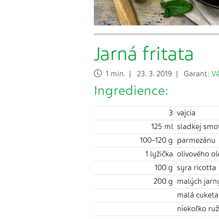
Jarná fritata
1 min. | 23. 3. 2019 | Garant:
V
Ingredience:
3
vajcia
125 ml
sladkej smo
100–120 g
parmezánu
1 lyžička
olivového ole
100 g
syra ricotta
200 g
malých jarn
malá cuketa​
niekoľko ruž