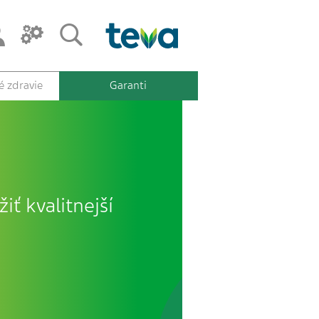
 zdravie
Garanti
iť kvalitnejší