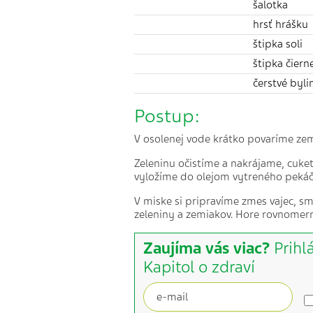
šalotka
hrsť hrášku
štipka soli​
štipka čiern
čerstvé bylin
Postup:
V osolenej vode krátko povaríme zem
Zeleninu očistíme a nakrájame, cuke
vyložíme do olejom vytreného pekáč
V miske si pripravíme zmes vajec, s
zeleniny a zemiakov. Hore rovnomern
Zaujíma vás viac?
Prihl
Kapitol o zdraví