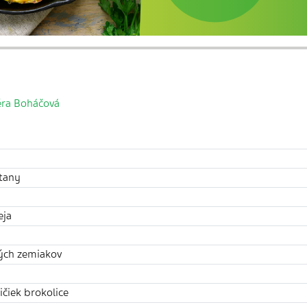
ěra Boháčová
tany
ja​
ých zemiakov
ičiek brokolice