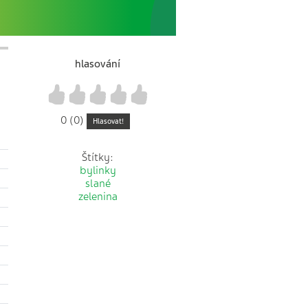
hlasování
1
2
3
4
5
0 (0)
Hlasovat!
Štítky:
bylinky
slané
zelenina