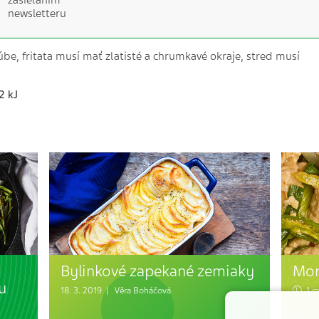
zasielaním
newsletteru
be, fritata musí mať zlatisté a chrumkavé okraje, stred musí
2 kJ
Bylinkové zapekané zemiaky
Mor
u
18. 3. 2019 |
Věra Boháčová
1 mi