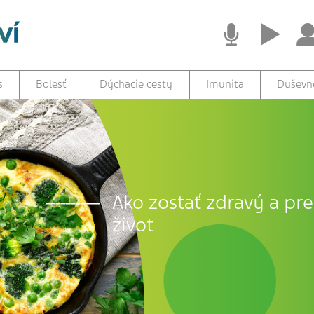
s
Bolesť
Dýchacie cesty
Imunita
Duševné
Ako zostať zdravý a prež
život