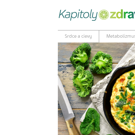
Srdce a cievy
Metabolizmu