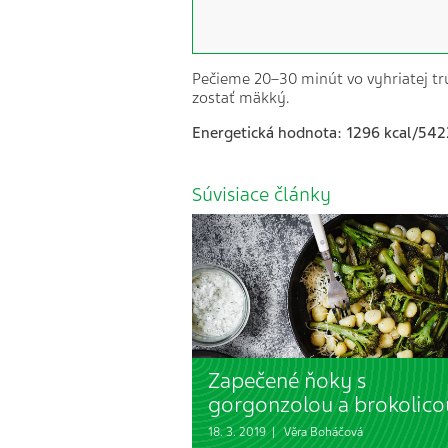
Pečieme 20–30 minút vo vyhriatej trú
zostať mäkký.
Energetická hodnota: 1296 kcal/542
Súvisiace články
Zapečené ňoky s
gorgonzolou a brokolico
18. 3. 2019 |
Věra Boháčová