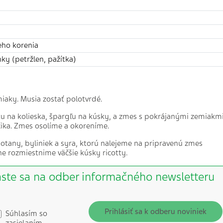
eho korenia
ky (petržlen, pažítka) ​
iaky. Musia zostať polotvrdé.
tu na kolieska, špargľu na kúsky, a zmes s pokrájanými zemiakm
ika. Zmes osolíme a okoreníme.
motany, byliniek a syra, ktorú nalejeme na pripravenú zmes
e rozmiestnime väčšie kúsky ricotty.
áste sa na odber informačného newsletteru
Prihlásiť sa k odberu noviniek
Súhlasím so