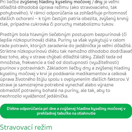
Pri liečbe
zvýšenej hladiny kyseliny močovej
/
dny
je veľmi
dôležitá dlhodobá úprava režimu (ako stravovacieho, tak
pohybového). V rámci odporúčania sa zohľadňuje prítomnosť
ďalších ochorení – k tým častým patria obezita, zvýšený krvný
tlak, prípadne cukrovka či poruchy metabolizmu tukov.
Predtým bola hlavným liečebným postupom bezpurínová (či
lepšie nízkopurínová) diéta. Puríny sa však vyskytujú v celom
rade potravín, ktorých zaradenie do jedálnička je veľmi dôležité.
Striktne nízkopurínovú diétu tak nemožno dlhodobo dodržiavať
bez toho, aby v strave chýbali dôležité látky. Záleží teda od
množstva, frekvencie a tiež od dostupnosti (využiteľnosti)
purínov v potravinách. Základom liečby dny a zvýšenej hladiny
kyseliny močovej v krvi je podávanie medikamentov a celková
úprava životného štýlu spolu s ovplyvnením ďalších faktorov. V
strave je samozrejme potrebné vynechať alebo výrazne
obmedziť potraviny bohaté na puríny, ale tak, aby to
neohrozilo vyváženosť jedálnička.
Diétne odporúčania pri dne a zvýšenej hladine kyseliny močovej v
prehľadnej tabuľke na stiahnutie
Stravovací režim