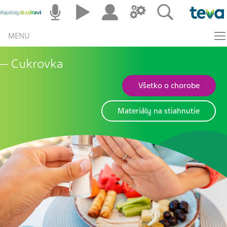
MENU
Cukrovka
Všetko o chorobe
Materiály na stiahnutie