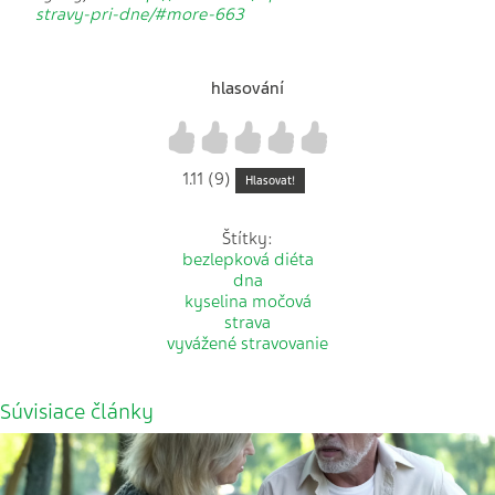
stravy-pri-dne/#more-663
hlasování
1
2
3
4
5
1.11 (9)
Hlasovat!
Štítky:
bezlepková diéta
dna
kyselina močová
strava
vyvážené stravovanie
Súvisiace články