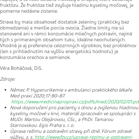
fruktózu. Že fruktóza tiež zvyšuje hladinu kyseliny močovej, je
pomerne nedávne zistenie.
Strava by mala obsahovať dostatok zeleniny (prakticky bez
obmedzenia) a menšie porcie ovocia. Žiadne limity nie sú
stanovené ani v rámci konzumácie mliečnych potravín, najmä
tých s primeraným obsahom tuku, ideálne neochutených.
Vhodná je aj preferencia celozrnných výrobkov, bez problémov
(len s prihliadnutím na vyššiu energetickú hodnotu) je
konzumácia orechov a semienok.
Věra Boháčová, DiS.
Zdroje:
Němec P. Hyperurikemie v ambulanci praktického lékaře.
Med praxi 2020;17:80–87.
https://www.medicinapropraxi.cz/pdfs/med/2020/02/01.pd
Nová doporučení pro pacienty s dnou a zvýšenou hladinou
kyseliny močové v krvi, materiál zpracován ve spolupráci s
MUDr. Martou Olejárovou, CSc., a PhDr. Tamarou
Starnovskou. Egis Praha s. r. o.
Úprava režimu a ozdravění stravy při dně. Fórum zdravé
výživy, z. s.
http://www.fzv.cz/uprava-rezimu-a-ozdraveni-