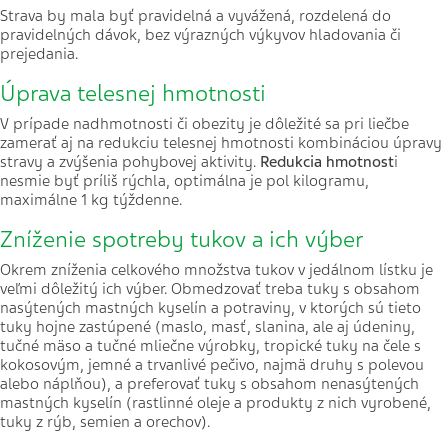
Strava by mala byť pravidelná a vyvážená, rozdelená do
pravidelných dávok, bez výrazných výkyvov hladovania či
prejedania.
Úprava telesnej hmotnosti
V prípade nadhmotnosti či obezity je dôležité sa pri liečbe
zamerať aj na redukciu telesnej hmotnosti kombináciou úpravy
stravy a zvýšenia pohybovej aktivity.
Redukcia hmotnost
i
nesmie byť príliš rýchla, optimálna je pol kilogramu,
maximálne 1 kg týždenne.
Zníženie spotreby tukov a ich výber
Okrem zníženia celkového množstva tukov v jedálnom lístku je
veľmi dôležitý ich výber. Obmedzovať treba tuky s obsahom
nasýtených mastných kyselín a potraviny, v ktorých sú tieto
tuky hojne zastúpené (maslo, masť, slanina, ale aj údeniny,
tučné mäso a tučné mliečne výrobky, tropické tuky na čele s
kokosovým, jemné a trvanlivé pečivo, najmä druhy s polevou
alebo náplňou), a preferovať tuky s obsahom nenasýtených
mastných kyselín (rastlinné oleje a produkty z nich vyrobené,
tuky z rýb, semien a orechov).