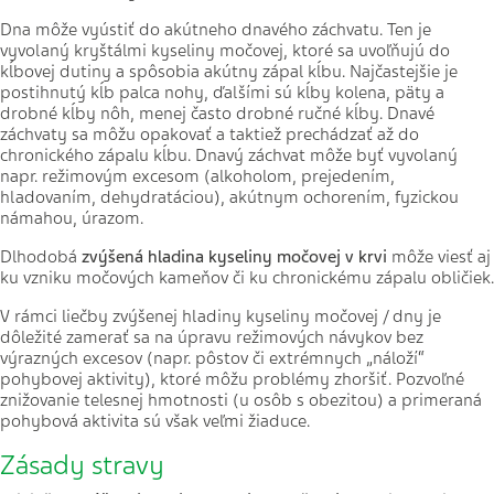
Dna môže vyústiť do akútneho dnavého záchvatu. Ten je
vyvolaný kryštálmi kyseliny močovej, ktoré sa uvoľňujú do
kĺbovej dutiny a spôsobia akútny zápal kĺbu. Najčastejšie je
postihnutý kĺb palca nohy, ďalšími sú kĺby kolena, päty a
drobné kĺby nôh, menej často drobné ručné kĺby. Dnavé
záchvaty sa môžu opakovať a taktiež prechádzať až do
chronického zápalu kĺbu. Dnavý záchvat môže byť vyvolaný
napr. režimovým excesom (alkoholom, prejedením,
hladovaním, dehydratáciou), akútnym ochorením, fyzickou
námahou, úrazom.
Dlhodobá
zvýšená hladina kyseliny močovej v krvi
môže viesť aj
ku vzniku močových kameňov či ku chronickému zápalu obličiek.
V rámci liečby zvýšenej hladiny kyseliny močovej / dny je
dôležité zamerať sa na úpravu režimových návykov bez
výrazných excesov (napr. pôstov či extrémnych „náloží“
pohybovej aktivity), ktoré môžu problémy zhoršiť. Pozvoľné
znižovanie telesnej hmotnosti (u osôb s obezitou) a primeraná
pohybová aktivita sú však veľmi žiaduce.
Zásady stravy