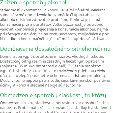
Zníženie spotreby alkoholu
Striedmosť v konzumácii alkoholu je veľmi dôležitá. Veľakrát
samo výrazné obmedzenie konzumácie či úplná absencia
alkoholu odstráni zdravotné problémy. Riziková je najmä
konzumácia piva a destilátov. Veľkú pozornosť je potrebné
venovať kombinácii prejedania a konzumácie alkoholu, najmä
pri rôznych oslavách, na rautoch, svadbách, zabíjačkách a pod.
Následkom konzumačného „úletu“ môže byť dnavý záchvat.
Dodržiavanie dostatočného pitného režimu
Denne treba vypiť dostatočné množstvo vhodných tekutín.
Dostatočný pitný režim je zásadným liečebným opatrením
(najmenej 35 ml/kg hmotnosti a deň). Zvýšenie množstva
vypitých vhodných tekutín, a to rozložene v priebehu celého
dňa, často zlepší parametre ochorenia a odstráni problémy.
Medzi vhodné nápoje patria voda, čaje, káva má skôr pozitívne
účinky. Alkohol a sladené nápoje sú nevhodné.
Obmedzenie spotreby sladkostí, fruktózy
Obmedzenie cukru, sladkostí a potravín cukor obsahujúcich je
namieste. Problematická je aj konzumácia sladkých a sladených
nápojov, a to kvôli obsahu fruktózy a sirupov, ktoré obsahujú