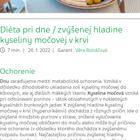
Diéta pri dne / zvýšenej hladine
kyseliny močovej v krvi
7 min. | 20. 1. 2022 | Garant:
Věra Boháčová
Ochorenie
Dn
u
zaraďujeme medzi metabolické ochorenia. Vzniká v
dôsledku dlhodobého ukladania solí kyseliny močovej do
kĺbových, ale aj ďalších mäkkých tkanív.
Kyselina močová
vzniká
pri odbúravaní purínov – látok obsiahnutých v nukleových
kyselinách bunkových jadier. K zvýšenej hladine kyseliny
močovej v krvi (hyperurikémii) dochádza z rôznych príčin. Ide o
zvýšené množstvo purínov v strave, znížené vylučovanie
kyseliny močovej obličkami do moču alebo môže byť príčinou
iné ochorenie (v dôsledku ktorého dochádza k zvýšenému
rozpadu buniek). Najčastejšou príčinou zvýšenej hladiny