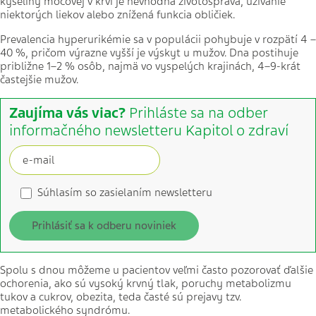
kyseliny močovej v krvi je nevhodná životospráva, užívanie
niektorých liekov alebo znížená funkcia obličiek.
Prevalencia hyperurikémie sa v populácii pohybuje v rozpätí 4 –
40 %, pričom výrazne vyšší je výskyt u mužov. Dna postihuje
približne 1–2 % osôb, najmä vo vyspelých krajinách, 4–9-krát
častejšie mužov.
Zaujíma vás viac?
Prihláste sa na odber
informačného newsletteru Kapitol o zdraví
Súhlasím so zasielaním newsletteru
Prihlásiť sa k odberu noviniek
Spolu s dnou môžeme u pacientov veľmi často pozorovať ďalšie
ochorenia, ako sú vysoký krvný tlak, poruchy metabolizmu
tukov a cukrov, obezita, teda časté sú prejavy tzv.
metabolického syndrómu.