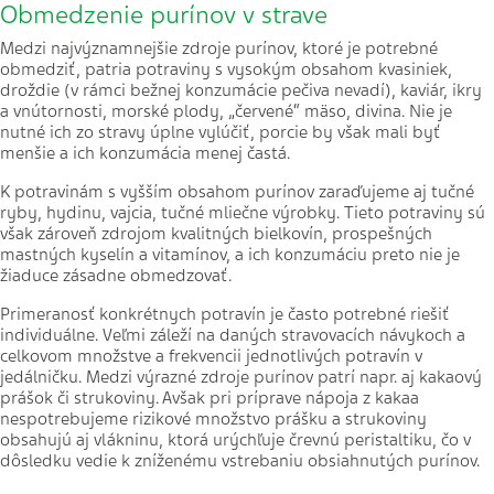
Obmedzenie purínov v strave
Medzi najvýznamnejšie zdroje purínov, ktoré je potrebné
obmedziť, patria potraviny s vysokým obsahom kvasiniek,
droždie (v rámci bežnej konzumácie pečiva nevadí), kaviár, ikry
a vnútornosti, morské plody, „červené“ mäso, divina. Nie je
nutné ich zo stravy úplne vylúčiť, porcie by však mali byť
menšie a ich konzumácia menej častá.
K potravinám s vyšším obsahom purínov zaraďujeme aj tučné
ryby, hydinu, vajcia, tučné mliečne výrobky. Tieto potraviny sú
však zároveň zdrojom kvalitných bielkovín, prospešných
mastných kyselín a vitamínov, a ich konzumáciu preto nie je
žiaduce zásadne obmedzovať.
Primeranosť konkrétnych potravín je často potrebné riešiť
individuálne. Veľmi záleží na daných stravovacích návykoch a
celkovom množstve a frekvencii jednotlivých potravín v
jedálničku. Medzi výrazné zdroje purínov patrí napr. aj kakaový
prášok či strukoviny. Avšak pri príprave nápoja z kakaa
nespotrebujeme rizikové množstvo prášku a strukoviny
obsahujú aj vlákninu, ktorá urýchľuje črevnú peristaltiku, čo v
dôsledku vedie k zníženému vstrebaniu obsiahnutých purínov.