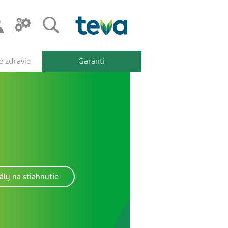
 zdravie
Garanti
ály na stiahnutie