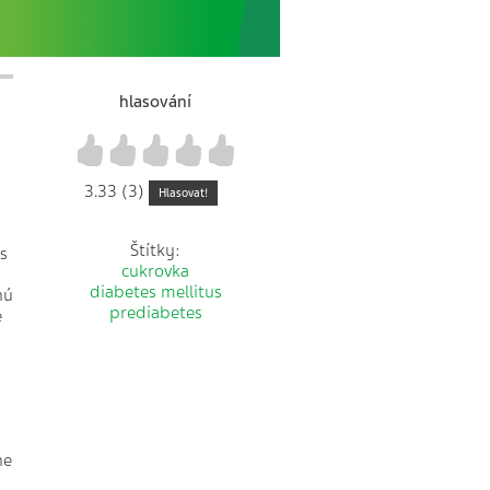
hlasování
1
2
3
4
5
3.33 (3)
Hlasovat!
Štítky:
s
cukrovka
diabetes mellitus
nú
prediabetes
e
ne
a