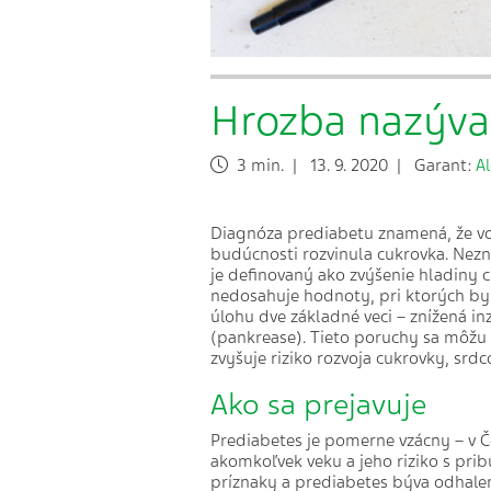
Hrozba nazýva
3 min. | 13. 9. 2020 | Garant:
A
Diagnóza prediabetu znamená, že vo 
budúcnosti rozvinula cukrovka. Nezna
je definovaný ako zvýšenie hladiny c
nedosahuje hodnoty, pri ktorých by 
úlohu dve základné veci – znížená in
(pankrease). Tieto poruchy sa môžu v
zvyšuje riziko rozvoja cukrovky, srd
Ako sa prejavuje
Prediabetes je pomerne vzácny – v Č
akomkoľvek veku a jeho riziko s pri
príznaky a prediabetes býva odhale