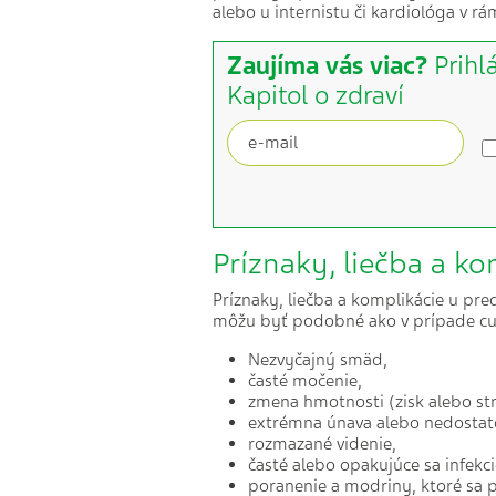
alebo u internistu či kardiológa v rá
Zaujíma vás viac?
Prihl
Kapitol o zdraví
Príznaky, liečba a ko
Príznaky, liečba a komplikácie u pre
môžu byť podobné ako v prípade cukr
Nezvyčajný smäd,
časté močenie,
zmena hmotnosti (zisk alebo str
extrémna únava alebo nedostat
rozmazané videnie,
časté alebo opakujúce sa infekci
poranenie a modriny, ktoré sa p