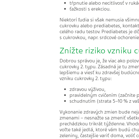
tŕpnutie alebo necitlivosť v ruká
ťažkosti s erekciou.
Niektorí ľudia si však nemusia všimn
cukrovku alebo prediabetes, kontakt
celého radu testov. Prediabetes je d
s cukrovkou, napr. srdcové ochoreni
Znížte riziko vzniku 
Dobrou správou je, že viac ako polo
cukrovky 2. typu. Zásadná je tu zm
lepšiemu a viesť ku zdravšej budúcno
vzniku cukrovky 2. typu:
zdravou výživou,
pravidelným cvičením (začnite 
schudnutím (strata 5–10 % z vaš
Vykonanie zdravých zmien bude nejaký
zmenami – nesnažte sa zmeniť všetko 
prechádzkou trikrát týždenne. Vhodné 
voľte také jedlá, ktoré vám budú chut
zeleniny, častejšie variť doma, voli