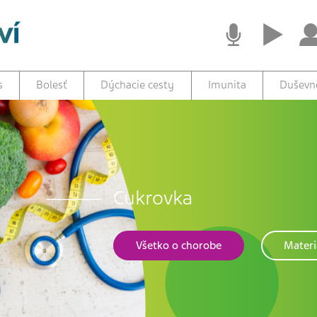
s
Bolesť
Dýchacie cesty
Imunita
Duševné
Cukrovka
Všetko o chorobe
Materi