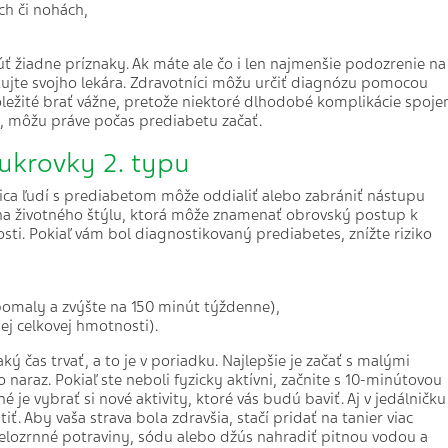
ch či nohách,
úť žiadne príznaky. Ak máte ale čo i len najmenšie podozrenie na
ujte svojho lekára. Zdravotníci môžu určiť diagnózu pomocou
ôležité brať vážne, pretože niektoré dlhodobé komplikácie spoje
e, môžu práve počas prediabetu začať.
cukrovky 2. typu
vica ľudí s prediabetom môže oddialiť alebo zabrániť nástupu
ena životného štýlu, ktorá môže znamenať obrovský postup k
sti. Pokiaľ vám bol diagnostikovaný prediabetes, znížte riziko
pomaly a zvýšte na 150 minút týždenne),
ej celkovej hmotnosti).
 čas trvať, a to je v poriadku. Najlepšie je začať s malými
naraz. Pokiaľ ste neboli fyzicky aktívni, začnite s 10-minútovou
je vybrať si nové aktivity, ktoré vás budú baviť. Aj v jedálničku
iť. Aby vaša strava bola zdravšia, stačí pridať na tanier viac
ť celozrnné potraviny, sódu alebo džús nahradiť pitnou vodou a