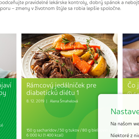
epodceňujte pravidelné lekárske kontroly, dobrý spánok a neboj
poru – zmeny v životnom štýle sa robia lepšie spoločne.
javí
Rámcový jedálniček pre
Čo 
by
diabetickú diétu 1
4 m
8. 12. 2019 |
Alena Šmahelová
Nastave
K lieč
liekov
Na našom we
ké
inzulí
150 g sacharidov / 50 g tukov / 80 g bielkovín /
optim
6 000 kJ (1 400 kcal)
Niektoré z n
kompli