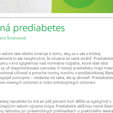
ná prediabetes
lena Šmahelová
vašom tele všetko smeruje k tomu, aby sa u vás v blízkej
mená to ale nevyhnutne, že situácia sa nedá zvrátiť. Prediabete
ukru v krvi (glykémia) nad normálne rozpätie, ktoré však ešte
sa už diagnostikovala cukrovka. V rozvoji prediabetu hrajú hlav
zulínová citlivosť a porucha tvorby inzulínu v podžalúdkovej žľaz
yvíjať postupne – nezávisle od seba, ale aj zároveň. Prediabetes
covo-cievnych ochorení a riziko onkologických ochorení.
eskej republike ho má asi päť percent ľudí. Môže sa vyskytnúť v
búdajúcim vekom výrazne stúpa. Prediabetik väčšinou nemá žiad
ný náhodou pri preventívnych prehliadkach u praktického lekár