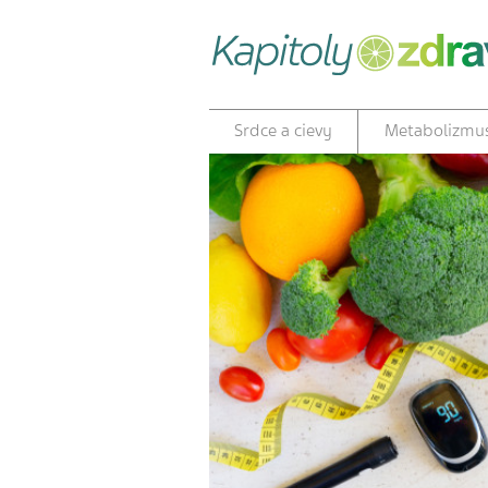
Srdce a cievy
Metabolizmu