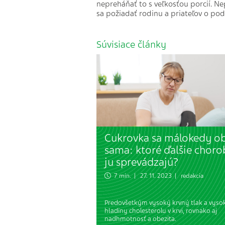
nepreháňať to s veľkosťou porcií. N
sa požiadať rodinu a priateľov o pod
Súvisiace články
Cukrovka sa málokedy ob
sama: ktoré ďalšie choro
ju sprevádzajú?
7 min. | 27. 11. 2023 | redakcia
Predovšetkým vysoký krvný tlak a vyso
hladiny cholesterolu v krvi, rovnako aj
nadhmotnosť a obezita.