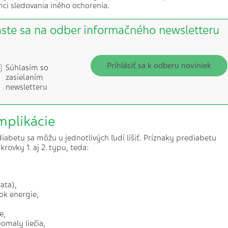
mci sledovania iného ochorenia.
áste sa na odber informačného newsletteru
Prihlásiť sa k odberu noviniek
Súhlasím so
zasielaním
newsletteru
mplikácie
diabetu sa môžu u jednotlivých ľudí líšiť. Príznaky prediabetu
ovky 1. aj 2. typu, teda:
ata),
ok energie,
e,
omaly liečia,