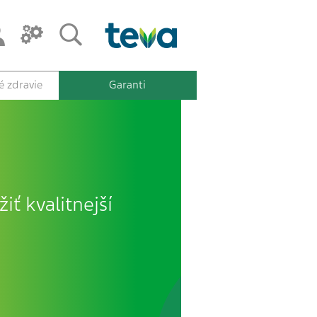
 zdravie
Garanti
iť kvalitnejší