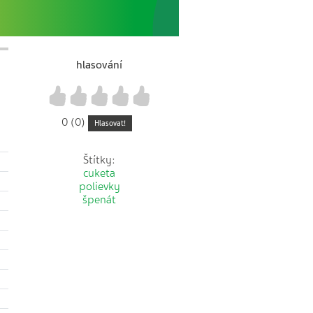
hlasování
1
2
3
4
5
0 (0)
Hlasovat!
Štítky:
cuketa
polievky
špenát