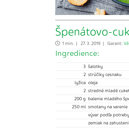
Špenátovo-cuk
1 min. | 27. 3. 2019 | Garant:
Vě
Ingredience:
3
šalotky
2
strúčiky cesnaku
lyžica
oleja
2
stredné mladé cuke
200 g
balenie mladého šp
250 ml
smotany na varenie
vývar podľa potreb
zemiak na zahusteni