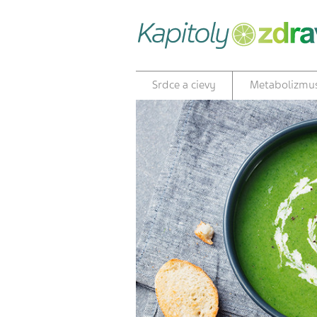
Srdce a cievy
Metabolizmu