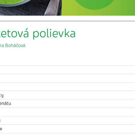
etová polievka
ra Boháčová
ty
enátu
y
e