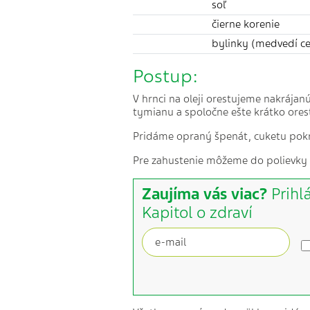
soľ
čierne korenie
bylinky (medvedí ce
Postup:
V hrnci na oleji orestujeme nakrájan
tymianu a spoločne ešte krátko ore
Pridáme opraný špenát, cuketu pokráj
Pre zahustenie môžeme do polievky 
Zaujíma vás viac?
Prihl
Kapitol o zdraví