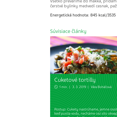
Všetko prevaríme do mäkka, pridám
čerstvé bylinky medvedí cesnak, pa
Energetická hodnota: 845 kcal/3535 
Súvisiace články
Cuketové tortilly
1 min. | 3. 3. 2019 |
Věra Boháčová
Postup: Cukety nastrúhame, jemne osol
keď pustia vodu, necháme cez sito okvap