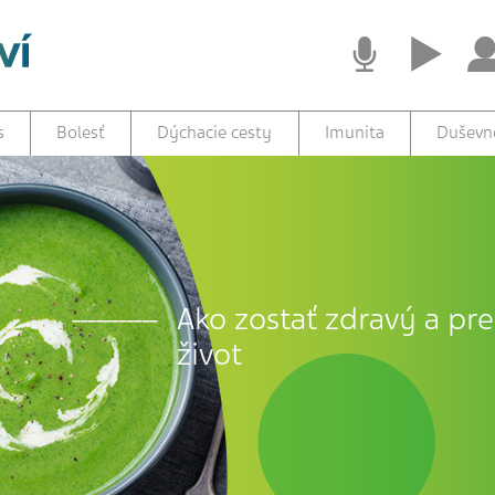
s
Bolesť
Dýchacie cesty
Imunita
Duševné
Ako zostať zdravý a prež
život