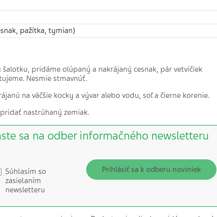
snak, pažítka, tymian)
ú šalotku, pridáme olúpaný a nakrájaný cesnak, pár vetvičiek
stujeme. Nesmie stmavnúť.
anú na väčšie kocky a vývar alebo vodu, soľ a čierne korenie.
pridať nastrúhaný zemiak.
áste sa na odber informačného newsletteru
Prihlásiť sa k odberu noviniek
Súhlasím so
zasielaním
newsletteru