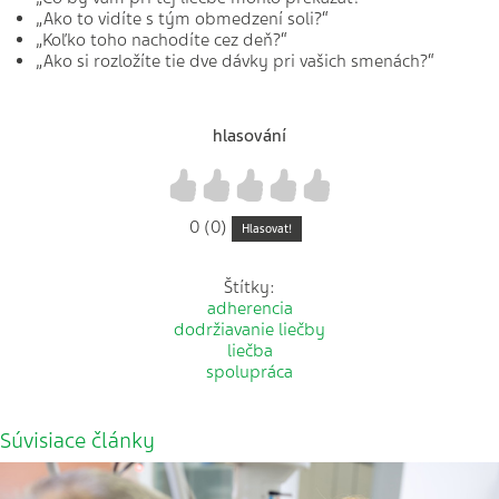
„Ako to vidíte s tým obmedzení soli?“
„Koľko toho nachodíte cez deň?“
„Ako si rozložíte tie dve dávky pri vašich smenách?“
hlasování
1
2
3
4
5
0 (0)
Hlasovat!
Štítky:
adherencia
dodržiavanie liečby
liečba
spolupráca
Súvisiace články