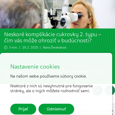
Neskoré komplikácie cukrovky 2. typu –
čím vás môže ohroziť v budúcnosti?
3 min. | 29. 2. 2020 |
Alena Šmahelová
Nastavenie cookies
Neskorá komplikácia môže byť aj prvým prejavom diabetu 2. typu,
ktorý nie je dlhší čas rozpoznaný a liečený.
Na našom webe používame súbory cookie.
Niektoré z nich sú nevyhnutné pre fungovanie
stránky, ale o iných môžete rozhodnúť sami.
Prijať
Odmietnuť
© 2026 MEDICAL TRIBUNE CZ, s.r.o. |
Partnerom projektu je spoločnosť TEVA
Pharmaceuticals Slovakia, s.r.o.
|
Hlásenie nežiaducich účinkov
|
Vyhlásenie k