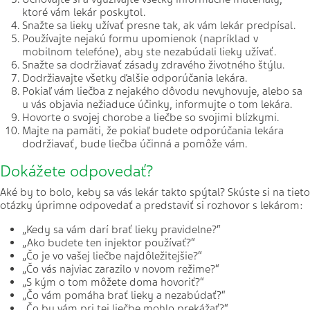
ktoré vám lekár poskytol.
Snažte sa lieky užívať presne tak, ak vám lekár predpísal.
Používajte nejakú formu upomienok (napríklad v
mobilnom telefóne), aby ste nezabúdali lieky užívať.
Snažte sa dodržiavať zásady zdravého životného štýlu.
Dodržiavajte všetky ďalšie odporúčania lekára.
Pokiaľ vám liečba z nejakého dôvodu nevyhovuje, alebo sa
u vás objavia nežiaduce účinky, informujte o tom lekára.
Hovorte o svojej chorobe a liečbe so svojimi blízkymi.
Majte na pamäti, že pokiaľ budete odporúčania lekára
dodržiavať, bude liečba účinná a pomôže vám.
Dokážete odpovedať?
Aké by to bolo, keby sa vás lekár takto spýtal? Skúste si na tieto
otázky úprimne odpovedať a predstaviť si rozhovor s lekárom:
„Kedy sa vám darí brať lieky pravidelne?“
„Ako budete ten injektor používať?“
„Čo je vo vašej liečbe najdôležitejšie?“
„Čo vás najviac zarazilo v novom režime?“
„S kým o tom môžete doma hovoriť?“
„Čo vám pomáha brať lieky a nezabúdať?“
„Čo by vám pri tej liečbe mohlo prekážať?“