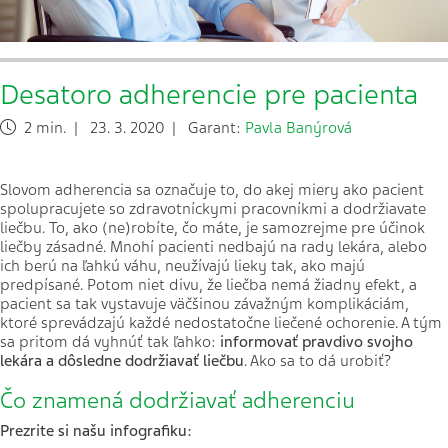
Desatoro adherencie pre pacienta
2 min. | 23. 3. 2020 | Garant:
Pavla Banýrová
Slovom adherencia sa označuje to, do akej miery ako pacient
spolupracujete so zdravotníckymi pracovníkmi a dodržiavate
liečbu. To, ako (ne)robíte, čo máte, je samozrejme pre účinok
liečby zásadné. Mnohí pacienti nedbajú na rady lekára, alebo
ich berú na ľahkú váhu, neužívajú lieky tak, ako majú
predpísané. Potom niet divu, že liečba nemá žiadny efekt, a
pacient sa tak vystavuje väčšinou závažným komplikáciám,
ktoré sprevádzajú každé nedostatočne liečené ochorenie. A tým
sa pritom dá vyhnúť tak ľahko:
informovať pravdivo svojho
lekára a dôsledne dodržiavať liečbu
. Ako sa to dá urobiť?
Čo znamená dodržiavať adherenciu
Prezrite si našu infografiku: