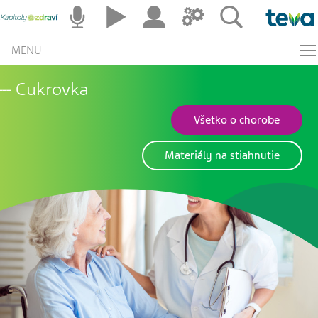
MENU
Cukrovka
Všetko o chorobe
Materiály na stiahnutie