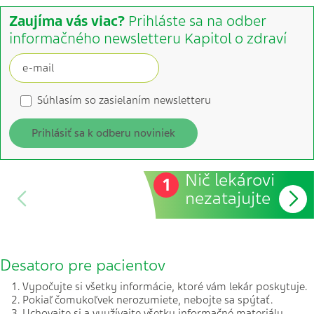
Zaujíma vás viac?
Prihláste sa na odber
informačného newsletteru Kapitol o zdraví
Súhlasím so zasielaním newsletteru
Prihlásiť sa k odberu noviniek
Nič lekárovi
1
nezatajujte
Desatoro pre pacientov
Vypočujte si všetky informácie, ktoré vám lekár poskytuje.
Pokiaľ čomukoľvek nerozumiete, nebojte sa spýtať.
Uchovajte si a využívajte všetky informačné materiály,