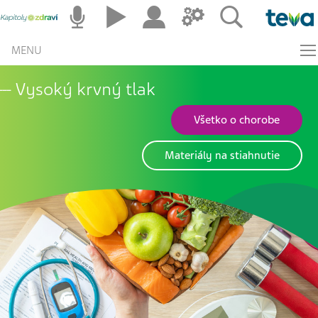
MENU
Vysoký krvný tlak
Všetko o chorobe
Materiály na stiahnutie