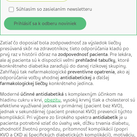
Súhlasím so zasielaním newsletteru
Prihlásiť sa k odberu noviniek
Zatiaľ čo doposiaľ bola zodpovednosť za výsledok liečby
presúvaná skôr na zdravotníkov, tieto odporúčania kladú po
prvý raz v histórii dôraz na
zodpovednosť pacienta
. Pre lekára,
ale aj pacienta sú k dispozícii veľmi
prehľadné tabuľky
, ktoré
konkrétneho diabetika zaraďujú do danej rizikovej skupiny.
Zahŕňajú tak nefarmakologické
preventívne opatrenia
, ako aj
odporúčanie voľby vhodnej
antidiabetickej
a ďalšej
farmakologickej liečby
konkrétneho jedinca.
Moderné
účinné antidiabetiká
s komplexným účinkom na
hladinu cukru v krvi,
obezitu
, vysoký krvný tlak a cholesterol sú
efektívne využívané jednak v primárnej (pacient bez KVO),
jednak v sekundárnej (pacient prekonal KVO) prevencii týchto
komplikácií. Pri výbere zo širokého spektra
antidiabetík
je u
pacienta potrebné vziať do úvahy vek, dĺžku trvania diabetu,
zhodnotiť životnú prognózu, prítomnosť komplikácií (popri
KVO a CKD aj špecifických diabetických komplikácií), motiváciu,