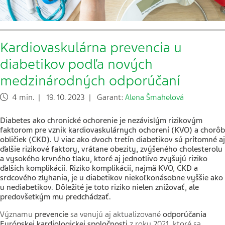
Kardiovaskulárna prevencia u
diabetikov podľa nových
medzinárodných odporúčaní
4 min. | 19. 10. 2023 | Garant:
Alena Šmahelová
Diabetes ako chronické ochorenie je nezávislým rizikovým
faktorom pre vznik kardiovaskulárnych ochorení (KVO) a chorôb
obličiek (CKD). U viac ako dvoch tretín diabetikov sú prítomné aj
ďalšie rizikové faktory, vrátane obezity, zvýšeného cholesterolu
a vysokého krvného tlaku, ktoré aj jednotlivo zvyšujú riziko
ďalších komplikácií. Riziko komplikácií, najmä KVO, CKD a
srdcového zlyhania, je u diabetikov niekoľkonásobne vyššie ako
u nediabetikov. Dôležité je toto riziko nielen znižovať, ale
predovšetkým mu predchádzať.
Významu
prevencie
sa venujú aj aktualizované
odporúčania
Európskej kardiologickej spoločnosti
z roku 2021, ktoré sa