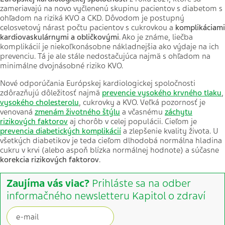
zameriavajú na novo vyčlenenú skupinu pacientov s diabetom s
ohľadom na riziká KVO a CKD. Dôvodom je postupný
celosvetový nárast počtu pacientov s cukrovkou a
komplikáciami
kardiovaskulárnymi a obličkovými
. Ako je známe, liečba
komplikácií je niekoľkonásobne nákladnejšia ako výdaje na ich
prevenciu. Tá je ale stále nedostačujúca najmä s ohľadom na
minimálne dvojnásobné riziko KVO.
Nové odporúčania Európskej kardiologickej spoločnosti
zdôrazňujú dôležitosť najmä
prevencie vysokého krvného tlaku
,
vysokého cholesterolu
, cukrovky a KVO. Veľká pozornosť je
venovaná
zmenám životného štýlu
a včasnému
záchytu
rizikových faktorov
aj chorôb v celej populácii. Cieľom je
prevencia diabetických komplikácií
a zlepšenie kvality života. U
všetkých diabetikov je teda cieľom dlhodobá normálna hladina
cukru v krvi (alebo aspoň blízka normálnej hodnote) a súčasne
korekcia rizikových faktorov
.
Zaujíma vás viac?
Prihláste sa na odber
informačného newsletteru Kapitol o zdraví