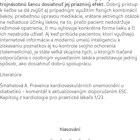
trojnásobnú šancu dosiahnuť jej priaznivý efekt.
Dobrý prístup
k liečbe sa dá zvýšiť aj prípadným využitím fixných kombinácií
liekov, priebežnou úpravou medikácie, vrátane aktívnych otázok
na nežiaduce účinky liekov, na to, prečo pacient nedodržuje
režimové opatrenia, či mu vyhovuje konkrétna forma lieku a či
ich nezabúda užívať. Aj keď pribúda pacientov, ktorí využívajú
internetové informácie a modernú umelú inteligenciu k
získavaniu poznatkov aj ku kontrole svojho ochorenia
(telemedicína), je stále veľká skupina tých, u ktorých tlačené
odporúčanie s osobným vysvetlením lekára predstavuje jediný
spôsob, ako dosiahnuť dobrú spoluprácu.
Literatúra:
Šmahelová A. Prevence kardiovaskulárních onemocnění u
diabetiků – komentář k aktualizovaným doporučením ESC.
Kapitoly z kardiologie pro praktické lékaře 1/23.
hlasování