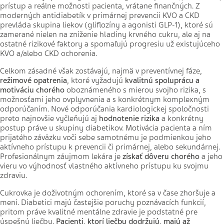
prístup a reálne možnosti pacienta, vrátane finančných. Z
moderných antidiabetík v primárnej prevencii KVO a CKD
prevláda skupina liekov (gliflozíny a agonisti GLP-1), ktoré sú
zamerané nielen na zníženie hladiny krvného cukru, ale aj na
ostatné rizikové faktory a spomaľujú progresiu už existujúceho
KVO a/alebo CKD ochorenia.
Celkom zásadné však zostávajú, najmä v preventívnej fáze,
režimové opatrenia
, ktoré vyžadujú
kvalitnú spoluprácu a
motiváciu chorého
oboznámeného s mierou svojho rizika, s
možnosťami jeho ovplyvnenia a s konkrétnym komplexným
odporúčaním. Nové odporúčania kardiologickej spoločnosti
preto najnovšie vyčleňujú aj
hodnotenie rizika
a konkrétny
postup práve u skupiny diabetikov. Motivácia pacienta a ním
prijatého záväzku voči sebe samotnému je podmienkou jeho
aktívneho prístupu k prevencii či primárnej, alebo sekundárnej.
Profesionálnym záujmom lekára je
získať dôveru chorého
a jeho
vieru vo výhodnosť vlastného aktívneho prístupu ku svojmu
zdraviu.
Cukrovka je doživotným ochorením, ktoré sa v čase zhoršuje a
mení. Diabetici majú častejšie poruchy poznávacích funkcií,
pritom práve kvalitné mentálne zdravie je podstatné pre
úspešnú liečbu.
Pacienti, ktorí liečbu dodržujú, majú až