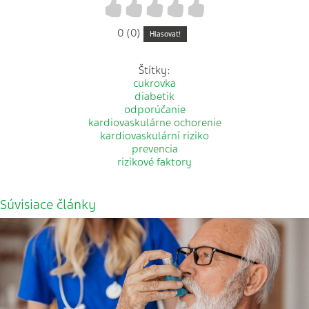
1
2
3
4
5
0 (0)
Hlasovat!
Štítky:
cukrovka
diabetik
odporúčanie
kardiovaskulárne ochorenie
kardiovaskulární riziko
prevencia
rizikové faktory
Súvisiace články