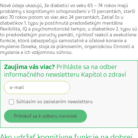
Nové údaje ukazujú, že diabetici vo veku 65 – 74 rokov majú
problémy s kognitívnymi schopnosťami v 13 percentách, starší
ako 70 rokov potom vo viac ako 24 percentách. Zatiaľ čo u
diabetikov 1. typu je postihnutá predovšetkým mentálna
flexibilita, IQ a psychomotorické tempo, u diabetikov 2. typu sú
to predovšetkým poruchy pamäti, rýchlosť reakcií a exekutívne
funkcie, ktoré zabezpečujú samostatné a účelové konanie a
myslenie človeka, stoja za plánovaním, organizáciou činností a
myslenia a ich vzájomnou súhrou.
Zaujíma vás viac?
Prihláste sa na odber
informačného newsletteru Kapitol o zdraví
Súhlasím so zasielaním newsletteru
Prihlásiť sa k odberu noviniek
Ako udržať kognitívne funkcie na dobrej