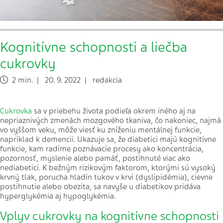
Kognitívne schopnosti a liečba
cukrovky
2 min. | 20. 9. 2022 | redakcia
Cukrovka
sa v priebehu života podieľa okrem iného aj na
nepriaznivých zmenách mozgového tkaniva, čo nakoniec, najmä
vo vyššom veku, môže viesť ku zníženiu mentálnej funkcie,
napríklad k demencii. Ukazuje sa, že diabetici majú kognitívne
funkcie, kam radíme poznávacie procesy ako koncentrácia,
pozornosť, myslenie alebo pamäť, postihnuté viac ako
nediabetici. K bežným rizikovým faktorom, ktorými sú vysoký
krvný tlak, porucha hladín tukov v krvi (dyslipidémia), cievne
postihnutie alebo obezita, sa navyše u diabetikov pridáva
hyperglykémia aj hypoglykémia.
Vplyv cukrovky na kognitívne schopnosti