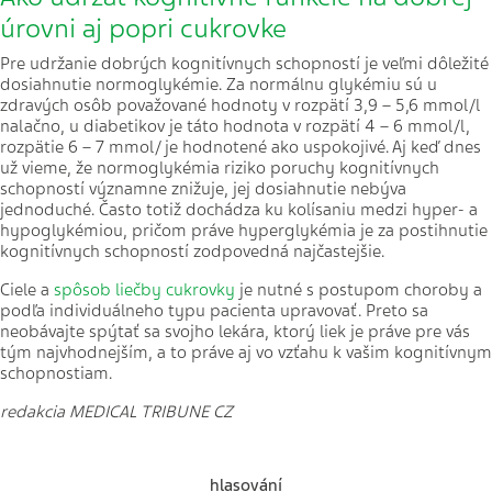
úrovni aj popri cukrovke
Pre udržanie dobrých kognitívnych schopností je veľmi dôležité
dosiahnutie normoglykémie. Za normálnu glykémiu sú u
zdravých osôb považované hodnoty v rozpätí 3,9 – 5,6 mmol/l
nalačno, u diabetikov je táto hodnota v rozpätí 4 – 6 mmol/l,
rozpätie 6 – 7 mmol/ je hodnotené ako uspokojivé. Aj keď dnes
už vieme, že normoglykémia riziko poruchy kognitívnych
schopností významne znižuje, jej dosiahnutie nebýva
jednoduché. Často totiž dochádza ku kolísaniu medzi hyper- a
hypoglykémiou, pričom práve hyperglykémia je za postihnutie
kognitívnych schopností zodpovedná najčastejšie.
Ciele a
spôsob liečby cukrovky
je nutné s postupom choroby a
podľa individuálneho typu pacienta upravovať. Preto sa
neobávajte spýtať sa svojho lekára, ktorý liek je práve pre vás
tým najvhodnejším, a to práve aj vo vzťahu k vašim kognitívnym
schopnostiam.
redakcia MEDICAL TRIBUNE CZ
hlasování