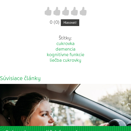
1
2
3
4
5
0 (0)
Hlasovat!
Štítky:
cukrovka
demencia
kognitívne funkcie
liečba cukrovky
Súvisiace články