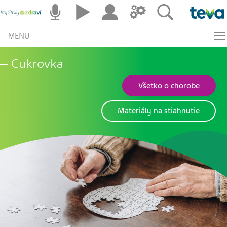
MENU
Cukrovka
Všetko o chorobe
Materiály na stiahnutie