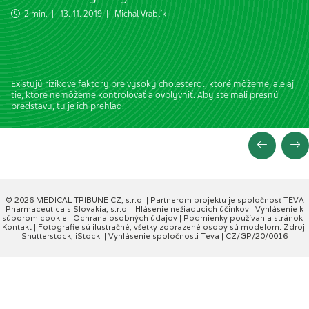
2 min. | 13. 11. 2019 |
Michal Vrablík
Existujú rizikové faktory pre vysoký cholesterol, ktoré môžeme, ale aj
tie, ktoré nemôžeme kontrolovať a ovplyvniť. Aby ste mali presnú
predstavu, tu je ich prehľad.
© 2026 MEDICAL TRIBUNE CZ, s.r.o. |
Partnerom projektu je spoločnosť TEVA
Pharmaceuticals Slovakia, s.r.o.
|
Hlásenie nežiaducich účinkov
|
Vyhlásenie k
súborom cookie
|
Ochrana osobných údajov
|
Podmienky používania stránok
|
Kontakt
| Fotografie sú ilustračné, všetky zobrazené osoby sú modelom. Zdroj:
Shutterstock, iStock. |
Vyhlásenie spoločnosti Teva
| CZ/GP/20/0016