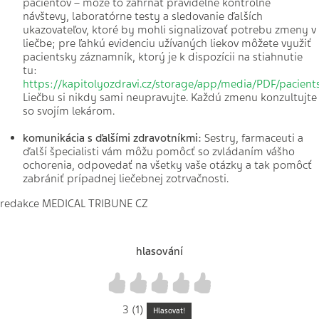
pacientov – môže to zahŕňať pravidelné kontrolné
návštevy, laboratórne testy a sledovanie ďalších
ukazovateľov, ktoré by mohli signalizovať potrebu zmeny v
liečbe; pre ľahkú evidenciu užívaných liekov môžete využiť
pacientsky záznamník, ktorý je k dispozícii na stiahnutie
tu:
https://kapitolyozdravi.cz/storage/app/media/PDF/pacien
Liečbu si nikdy sami neupravujte. Každú zmenu konzultujte
so svojím lekárom.
komunikácia s ďalšími zdravotníkmi:
Sestry, farmaceuti a
ďalší špecialisti vám môžu pomôcť so zvládaním vášho
ochorenia, odpovedať na všetky vaše otázky a tak pomôcť
zabrániť prípadnej liečebnej zotrvačnosti.
redakce MEDICAL TRIBUNE CZ
hlasování
1
2
3
4
5
3 (1)
Hlasovat!