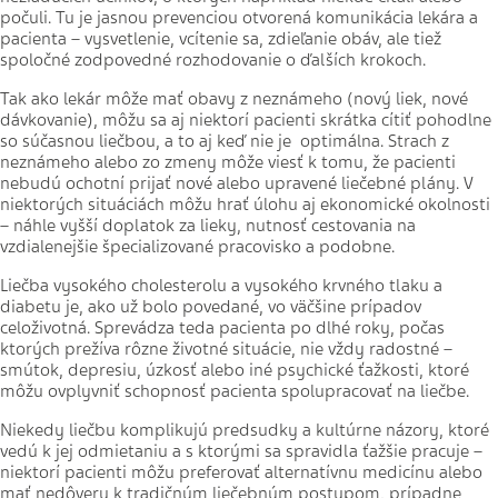
počuli. Tu je jasnou prevenciou otvorená komunikácia lekára a
pacienta – vysvetlenie, vcítenie sa, zdieľanie obáv, ale tiež
spoločné zodpovedné rozhodovanie o ďalších krokoch.
Tak ako lekár môže mať obavy z neznámeho (nový liek, nové
dávkovanie), môžu sa aj niektorí pacienti skrátka cítiť pohodlne
so súčasnou liečbou, a to aj keď nie je optimálna. Strach z
neznámeho alebo zo zmeny môže viesť k tomu, že pacienti
nebudú ochotní prijať nové alebo upravené liečebné plány. V
niektorých situáciách môžu hrať úlohu aj ekonomické okolnosti
– náhle vyšší doplatok za lieky, nutnosť cestovania na
vzdialenejšie špecializované pracovisko a podobne.
Liečba vysokého cholesterolu a vysokého krvného tlaku a
diabetu je, ako už bolo povedané, vo väčšine prípadov
celoživotná. Sprevádza teda pacienta po dlhé roky, počas
ktorých prežíva rôzne životné situácie, nie vždy radostné –
smútok, depresiu, úzkosť alebo iné psychické ťažkosti, ktoré
môžu ovplyvniť schopnosť pacienta spolupracovať na liečbe.
Niekedy liečbu komplikujú predsudky a kultúrne názory, ktoré
vedú k jej odmietaniu a s ktorými sa spravidla ťažšie pracuje –
niektorí pacienti môžu preferovať alternatívnu medicínu alebo
mať nedôveru k tradičným liečebným postupom, prípadne