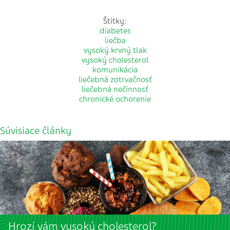
Štítky:
diabetes
liečba
vysoký krvný tlak
vysoký cholesterol
komunikácia
liečebná zotrvačnosť
liečebná nečinnosť
chronické ochorenie
Súvisiace články
Hrozí vám vysoký cholesterol?