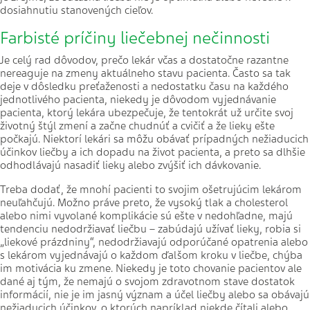
dosiahnutiu stanovených cieľov.
Farbisté príčiny liečebnej nečinnosti
Je celý rad dôvodov, prečo lekár včas a dostatočne razantne
nereaguje na zmeny aktuálneho stavu pacienta. Často sa tak
deje v dôsledku preťaženosti a nedostatku času na každého
jednotlivého pacienta, niekedy je dôvodom vyjednávanie
pacienta, ktorý lekára ubezpečuje, že tentokrát už určite svoj
životný štýl zmení a začne chudnúť a cvičiť a že lieky ešte
počkajú. Niektorí lekári sa môžu obávať prípadných nežiaducich
účinkov liečby a ich dopadu na život pacienta, a preto sa dlhšie
odhodlávajú nasadiť lieky alebo zvýšiť ich dávkovanie.
Treba dodať, že mnohí pacienti to svojim ošetrujúcim lekárom
neuľahčujú. Možno práve preto, že vysoký tlak a cholesterol
alebo nimi vyvolané komplikácie sú ešte v nedohľadne, majú
tendenciu nedodržiavať liečbu – zabúdajú užívať lieky, robia si
„liekové prázdniny“, nedodržiavajú odporúčané opatrenia alebo
s lekárom vyjednávajú o každom ďalšom kroku v liečbe, chýba
im motivácia ku zmene. Niekedy je toto chovanie pacientov ale
dané aj tým, že nemajú o svojom zdravotnom stave dostatok
informácií, nie je im jasný význam a účel liečby alebo sa obávajú
nežiaducich účinkov, o ktorých napríklad niekde čítali alebo