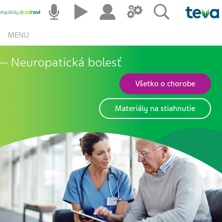
MENU
Neuropatická bolesť
Všetko o chorobe
Materiály na stiahnutie