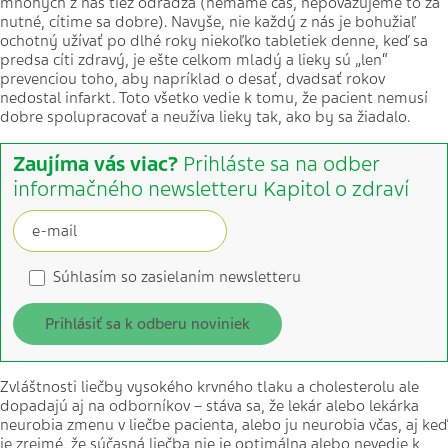
mnohých z nás tiež odrádza (nemáme čas, nepovažujeme to za
nutné, cítime sa dobre). Navyše, nie každý z nás je bohužiaľ
ochotný užívať po dlhé roky niekoľko tabletiek denne, keď sa
predsa cíti zdravý, je ešte celkom mladý a lieky sú „len“
prevenciou toho, aby napríklad o desať, dvadsať rokov
nedostal infarkt. Toto všetko vedie k tomu, že pacient nemusí
dobre spolupracovať a neužíva lieky tak, ako by sa žiadalo.
Zaujíma vás viac?
Prihláste sa na odber
informačného newsletteru Kapitol o zdraví
Súhlasím so zasielaním newsletteru
Prihlásiť sa k odberu noviniek
Zvláštnosti liečby vysokého krvného tlaku a cholesterolu ale
dopadajú aj na odborníkov – stáva sa, že lekár alebo lekárka
neurobia zmenu v liečbe pacienta, alebo ju neurobia včas, aj keď
je zrejmé, že súčasná liečba nie je optimálna alebo nevedie k