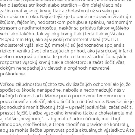
len o šesťdesiatnikoch alebo starších – čím ďalej viac z nás
začína mať vysoký krvný tlak a cholesterol už vo veku po
štyridsiatom roku. Najčastejšie je to dané nezdravým životným
štýlom, fajčením, nedostatkom pohybu a spánku, nadmerným
stresom a nadhmotnosťou, neskôr sa pridáva faktor vyššieho
veku ako takého. Tak vysoký krvný tlak (teda tlak vyšší ako
140/90 mm Hg), ako aj vysoký cholesterol v krvi (tzv. LDL
cholesterol vyšší ako 2,6 mmol/l) sú jednoznačne spojené s
rizikom vzniku život ohrozujúcich príhod, ako je srdcový infarkt
alebo mozgová príhoda. Je preto celkom zásadné čo najskôr
rozpoznať vysoký krvný tlak a cholesterol a začať liečiť včas,
dokým nenapáchajú v cievach a orgánoch nezvratné
poškodenie.
Veľkou záludnosťou týchto tzv. civilizačných ochorení ale je, že
spočiatku škodia nenápadne, nebolia a neobmedzujú nás v
bežných činnostiach. Máme preto prirodzenú tendenciu ich
podceňovať a neliečiť, alebo liečiť len nedôsledne. Navyše nie je
jednoduché meniť životný štýl – upraviť jedálniček, začať cvičiť,
prestať fajčiť. Liečba vysokého krvného tlaku a cholesterolu má
aj ďalšie „nevýhody“ – aby mala žiaduci účinok, musí byť
dlhodobá, celoživotná, a treba chodiť na pravidelné kontroly,
aby sa mohla liečba upravovať podľa aktuálnych výsledkov. A to