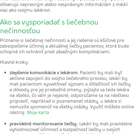
dôverujú nepresným alebo nesprávnym informáciám z médií
viac ako svojmu lekárovi.
Ako sa vysporiadať s liečebnou
nečinnosťou
Priznanie si liečebnej nečinnosti a jej riešenie sú kľúčové pre
zabezpečenie účinnej a aktuálnej liečby pacientov, ktorá bude
schopná ich ochrániť pred závažnými komplikáciami.
Hlavné kroky:
zlepšenie komunikácie s lekárom:
Pacienti by mali byť
aktívne zapojení do svojho liečebného procesu, lekári by
mali pacientom vysvetľovať význam a dôležitosť ich liečby
a dôvody pre jej priebežné zmeny; pýtajte sa teda lekára
na všetko, čo vám je nejasné, odporúčame sa na návštevu
pripraviť, napríklad si poznamenať otázky, u lekára si
nemusíte spomenúť na všetky otázky. Využiť môžete online
nástroj:
Moje karta
pravidelné monitorovanie liečby:
Lekári by mali pravidelne
vyhodnocovať účinnosť a bezpečnosť liečby u svojich