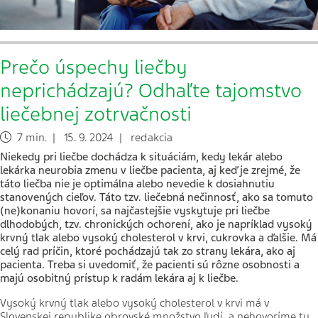
Prečo úspechy liečby
neprichádzajú? Odhaľte tajomstvo
liečebnej zotrvačnosti
7 min. | 15. 9. 2024 | redakcia
Niekedy pri liečbe dochádza k situáciám, kedy lekár alebo
lekárka neurobia zmenu v liečbe pacienta, aj keď je zrejmé, že
táto liečba nie je optimálna alebo nevedie k dosiahnutiu
stanovených cieľov. Táto tzv. liečebná nečinnosť, ako sa tomuto
(ne)konaniu hovorí, sa najčastejšie vyskytuje pri liečbe
dlhodobých, tzv. chronických ochorení, ako je napríklad vysoký
krvný tlak alebo vysoký cholesterol v krvi, cukrovka a ďalšie. Má
celý rad príčin, ktoré pochádzajú tak zo strany lekára, ako aj
pacienta. Treba si uvedomiť, že pacienti sú rôzne osobnosti a
majú osobitný prístup k radám lekára aj k liečbe.
Vysoký krvný tlak alebo vysoký cholesterol v krvi má v
Slovenskej republike obrovské množstvo ľudí, a nehovoríme tu