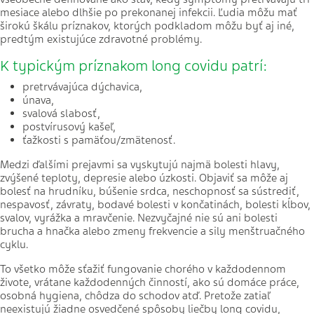
mesiace alebo dlhšie po prekonanej infekcii. Ľudia môžu mať
širokú škálu príznakov, ktorých podkladom môžu byť aj iné,
predtým existujúce zdravotné problémy.
K typickým príznakom long covidu patrí:
pretrvávajúca dýchavica,
únava,
svalová slabosť,
postvírusový kašeľ,
ťažkosti s pamäťou/zmätenosť.
Medzi ďalšími prejavmi sa vyskytujú najmä bolesti hlavy,
zvýšené teploty, depresie alebo úzkosti. Objaviť sa môže aj
bolesť na hrudníku, búšenie srdca, neschopnosť sa sústrediť,
nespavosť, závraty, bodavé bolesti v končatinách, bolesti kĺbov,
svalov, vyrážka a mravčenie. Nezvyčajné nie sú ani bolesti
brucha a hnačka alebo zmeny frekvencie a sily menštruačného
cyklu.
To všetko môže sťažiť fungovanie chorého v každodennom
živote, vrátane každodenných činností, ako sú domáce práce,
osobná hygiena, chôdza do schodov atď. Pretože zatiaľ
neexistujú žiadne osvedčené spôsoby liečby long covidu,