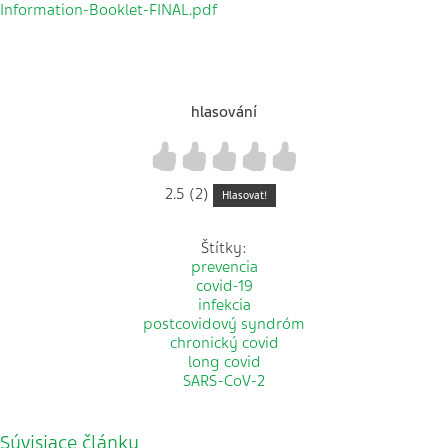
Information-Booklet-FINAL.pdf
hlasování
1
2
3
4
5
2.5 (2)
Hlasovat!
Štítky:
prevencia
covid-19
infekcia
postcovidový syndróm
chronický covid
long covid
SARS-CoV-2
Súvisiace články