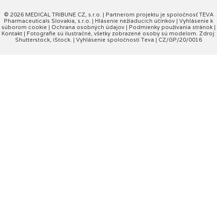
© 2026 MEDICAL TRIBUNE CZ, s.r.o. |
Partnerom projektu je spoločnosť TEVA
Pharmaceuticals Slovakia, s.r.o.
|
Hlásenie nežiaducich účinkov
|
Vyhlásenie k
súborom cookie
|
Ochrana osobných údajov
|
Podmienky používania stránok
|
Kontakt
| Fotografie sú ilustračné, všetky zobrazené osoby sú modelom. Zdroj:
Shutterstock, iStock. |
Vyhlásenie spoločnosti Teva
| CZ/GP/20/0016