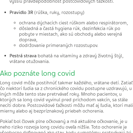
vyššiu pravdepodobnosť postcovidových ťažkostí.
Pravidlo 3R
(rúška, ruky, rozostupy)
ochrana dýchacích ciest rúškom alebo respirátorom,
dôsledná a častá hygiena rúk, dezinfekcia rúk po
pobyte v miestach, ako sú obchody alebo verejná
doprava,
dodržovanie primeraných rozostupov.
Pestrá strava
bohatá na vitamíny a zdravý životný štýl,
vrátane otužovania.
Ako poznáte long covid
Long covid môže postihnúť takmer každého, vrátane detí. Zatiaľ
čo niektorí ľudia sa z chronického covidu postupne uzdravujú, u
iných môže tento stav pretrvávať roky. Mnoho pacientov, u
ktorých sa long covid vyvinul pred príchodom vakcín, sa stále
necíti dobre. Postcovidové ťažkosti môžu mať aj ľudia, ktorí mali
mierny alebo aj bezpríznakový priebeh ochorenia.
Pokiaľ bol človek plne očkovaný a má aktuálne očkovanie, je u
neho riziko rozvoja long covidu oveľa nižšie. Toto ochorenie je
všeobecne definované ako stav, kedy symptómy pretrvávajú tri