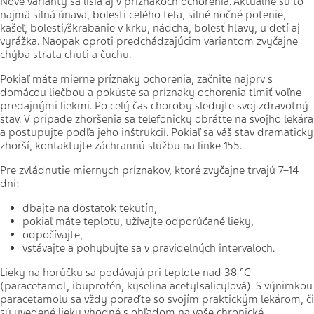
Nové varianty sa líšia aj v príznakoch ochorenia. Aktuálne sú to
najmä silná únava, bolesti celého tela, silné nočné potenie,
kašeľ, bolesti/škrabanie v krku, nádcha, bolesť hlavy, u detí aj
vyrážka. Naopak oproti predchádzajúcim variantom zvyčajne
chýba strata chuti a čuchu.
Pokiaľ máte mierne príznaky ochorenia, začnite najprv s
domácou liečbou a pokúste sa príznaky ochorenia tlmiť voľne
predajnými liekmi. Po celý čas choroby sledujte svoj zdravotný
stav. V prípade zhoršenia sa telefonicky obráťte na svojho lekára
a postupujte podľa jeho inštrukcií. Pokiaľ sa váš stav dramaticky
zhorší, kontaktujte záchrannú službu na linke 155.
Pre zvládnutie miernych príznakov, ktoré zvyčajne trvajú 7–14
dní:
dbajte na dostatok tekutín,
pokiaľ máte teplotu, užívajte odporúčané lieky,
odpočívajte,
vstávajte a pohybujte sa v pravidelných intervaloch.
Lieky na horúčku sa podávajú pri teplote nad 38 °C
(paracetamol, ibuprofén, kyselina acetylsalicylová). S výnimkou
paracetamolu sa vždy poraďte so svojím praktickým lekárom, či
sú uvedené lieky vhodné s ohľadom na vaše chronické