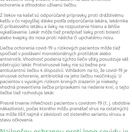
ochorenie a dlhodobo užívanú liečbu.
Z liekov na kašeľ sú odporúčané prípravky proti dráždivému
kašľu v čo najvyššej dávke podľa odporúčania lekára, lekárnika
či príbalového letáku a lieky na rozpustenie hlienu a ľahšie
vykašliavanie. Lekár môže tiež predpísať lieky proti bolesti
alebo kvapky do nosa proti nádche či upchatému nosu.
Liečba ochorenia covid-19 u rizikových pacientov môže tiež
spočívať v podávaní monoklonálnych protilátok alebo
antivirotík. Vhodnosť podania týchto liečiv vždy posudzuje váš
ošetrujúci lekár. Protivírusové lieky nie sú bežne pre
ambulantnú liečbu k dispozícii. Vzhľadom na to, že covid-19 je
vírusové ochorenie, antibiotiká na jeho liečbu neúčinkujú. U
pacientov s vysokým rizikom krvných zrazenín je niekedy
vhodná preventívna liečba prípravkami na riedenie krvi; o tejto
liečbe tiež rozhoduje lekár.
Presné trvanie infekčnosti pacientov s covidom-19 (t. j. obdobie
nákazlivosti, počas ktorého môžu prenášať vírus na ostatných)
sa môže líšiť najmä v závislosti od zisteného variantu vírusu a
stavu očkovania.
Najlepšou ochranou proti long covidu je