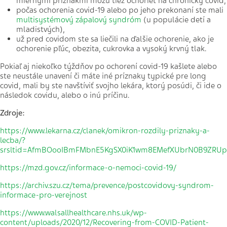
miernymi príznakmi môžu tiež ochorieť na chronický covid,
počas ochorenia covid-19 alebo po jeho prekonaní ste mali
multisystémový zápalový syndróm
(u populácie detí a
mladistvých),
už pred covidom ste sa liečili na ďalšie ochorenie, ako je
ochorenie pľúc, obezita, cukrovka a vysoký krvný tlak.
Pokiaľ aj niekoľko týždňov po ochorení covid-19 kašlete alebo
ste neustále unavení či máte iné príznaky typické pre long
covid, mali by ste navštíviť svojho lekára, ktorý posúdi, či ide o
následok covidu, alebo o inú príčinu.
Zdroje:
https://www.lekarna.cz/clanek/omikron-rozdily-priznaky-a-
lecba/?
srsltid=AfmBOooIBmFMbnE5KgSX0iK1wm8EMefXUbrN0B9ZRU
https://mzd.gov.cz/informace-o-nemoci-covid-19/
https://archiv.szu.cz/tema/prevence/postcovidovy-syndrom-
informace-pro-verejnost
https://www.walsallhealthcare.nhs.uk/wp-
content/uploads/2020/12/Recovering-from-COVID-Patient-