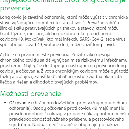
prevencia
Long covid je závažné ochorenie, ktoré môže vyústiť v chronické
stavy vyžadujúce komplexnú starostlivosť. Prevažne zahŕňa
širokú škálu pretrvávajúcich príznakov a stavov, ktoré môžu
trvať týždne, mesiace, alebo dokonca roky po ochorení
covidom-19. Ktokoľvek, kto mal infekciu SARS-CoV-2, teda vírus
spôsobujúci covid-19, vrátane detí, môže zažiť long covid.
Aj tu je na prvom mieste prevencia. Znížiť riziko rozvoja
chronického covidu sa dá vyhýbaním sa rizikovému infekčnému
prostrediu. Najlepšie dostupným nástrojom na prevenciu long
covidu je očkovanie. Život s chronickým covidom môže byť totiž
ťažký a izolujúci, zvlášť keď zatiaľ neexistuje žiadna okamžitá
liečba a riešenie dlhodobo trvajúcich problémov.
Možnosti prevencie
Očkovanie
(chráni predovšetkým pred vážnym priebehom
ochorenia). Osoby očkované proti covidu-19 majú menšiu
pravdepodobnosť nákazy, v prípade nákazy potom menšiu
pravdepodobnosť závažného priebehu a postcovidového
syndrómu. Naopak neočkované osoby majú po nákaze