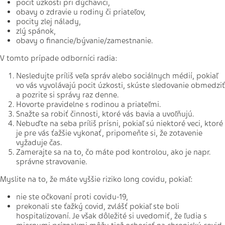
pocit úzkosti pri dýchavici,
obavy o zdravie u rodiny či priateľov,
pocity zlej nálady,
zlý spánok,
obavy o financie/bývanie/zamestnanie.
V tomto prípade odborníci radia:
Nesledujte príliš veľa správ alebo sociálnych médií, pokiaľ
vo vás vyvolávajú pocit úzkosti, skúste sledovanie obmedziť
a pozrite si správy raz denne.
Hovorte pravidelne s rodinou a priateľmi.
Snažte sa robiť činnosti, ktoré vás bavia a uvoľňujú.
Nebuďte na seba príliš prísni, pokiaľ sú niektoré veci, ktoré
je pre vás ťažšie vykonať, pripomeňte si, že zotavenie
vyžaduje čas.
Zamerajte sa na to, čo máte pod kontrolou, ako je napr.
správne stravovanie.
Myslite na to, že máte vyššie riziko long covidu, pokiaľ:
nie ste očkovaní proti covidu-19,
prekonali ste ťažký covid, zvlášť pokiaľ ste boli
hospitalizovaní. Je však dôležité si uvedomiť, že ľudia s