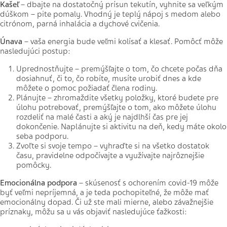
Kašeľ
– dbajte na dostatočný prísun tekutín, vyhnite sa veľkým
dúškom – pite pomaly. Vhodný je teplý nápoj s medom alebo
citrónom, parná inhalácia a dychové cvičenia.
Únava
– vaša energia bude veľmi kolísať a klesať. Pomôcť môže
nasledujúci postup:
Uprednostňujte – premýšľajte o tom, čo chcete počas dňa
dosiahnuť, či to, čo robíte, musíte urobiť dnes a kde
môžete o pomoc požiadať člena rodiny.
Plánujte – zhromaždite všetky položky, ktoré budete pre
úlohu potrebovať, premýšľajte o tom, ako môžete úlohu
rozdeliť na malé časti a aký je najdlhší čas pre jej
dokončenie. Naplánujte si aktivitu na deň, kedy máte okolo
seba podporu.
Zvoľte si svoje tempo – vyhraďte si na všetko dostatok
času, pravidelne odpočívajte a využívajte najrôznejšie
pomôcky.
Emocionálna podpora
– skúsenosť s ochorením covid-19 môže
byť veľmi nepríjemná, a je teda pochopiteľné, že môže mať
emocionálny dopad. Či už ste mali mierne, alebo závažnejšie
príznaky, môžu sa u vás objaviť nasledujúce ťažkosti: