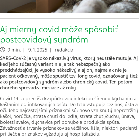
Aj mierny covid môže spôsobiť
postcovidový syndróm
9 min. | 9. 1. 2025 | redakcia
SARS-CoV-2 je vysoko nákazlivý vírus, ktorý neustále mutuje. Aj
keď jeho súčasný variant nie je tak nebezpečný ako
predchádzajúci, je vysoko nákazlivý a aj on, najmä ak nie je
pacient očkovaný, môže spustiť tzv. long covid, označovaný tiež
ako postcovidový syndróm alebo chronický covid. Ten potom
chorého sprevádza mesiace až roky.
Covid-19 sa prenáša kvapôčkovou infekciou šírenou kýchaním a
kašlaním od infikovaných osôb. Do tela vstupuje cez nos, ústa a
oči. Jeho najčastejšími príznakmi sú: novo vzniknutý nepretržitý
kašeľ, horúčka, strata chuti do jedla, strata chuti/čuchu, únava,
bolesti svalov, dýchavica pri pohybe a produkcia spúta.
Závažnosť a trvanie príznakov sa väčšinou líšia, niektorí pacienti
pri liečbe príznakov vyžadujú aj hospitalizáciu.