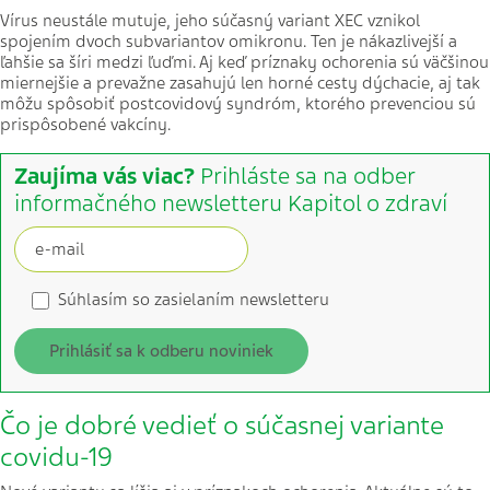
Vírus neustále mutuje, jeho súčasný variant XEC vznikol
spojením dvoch subvariantov omikronu. Ten je nákazlivejší a
ľahšie sa šíri medzi ľuďmi. Aj keď príznaky ochorenia sú väčšinou
miernejšie a prevažne zasahujú len horné cesty dýchacie, aj tak
môžu spôsobiť postcovidový syndróm, ktorého prevenciou sú
prispôsobené vakcíny.
Zaujíma vás viac?
Prihláste sa na odber
informačného newsletteru Kapitol o zdraví
Súhlasím so zasielaním newsletteru
Prihlásiť sa k odberu noviniek
Čo je dobré vedieť o súčasnej variante
covidu-19