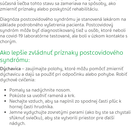
súčasná liečba tohto stavu sa zameriava na spôsoby, ako
zmierniť príznaky alebo poskytnúť rehabilitáciu.
Diagnóza postcovidového syndrómu je stanovená lekárom na
základe podrobného vyšetrenia pacienta. Postcovidový
syndróm môže byť diagnostikovaný tiež u osôb, ktoré neboli
na covid-19 laboratórne testované, ale boli v úzkom kontakte s
chorým.
Ako lepšie zvládnuť príznaky postcovidového
syndrómu:
Dýchavica
– zaujímajte polohy, ktoré môžu pomôcť zmierniť
dýchavicu a dajú sa použiť pri odpočinku alebo pohybe. Robiť
dychové cvičenia:
Pomaly sa nadýchnite nosom.
Pokúste sa uvoľniť ramená a krk.
Nechajte vzduch, aby sa naplnil zo spodnej časti pľúc k
hornej časti hrudníka.
Jemne vydychujte zovretými perami (ako by ste sa chystali
sfúknuť sviečku), aby ste vytvorili priestor pre ďalší
nádych.